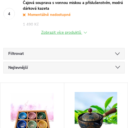
Čajová souprava s vonnou miskou a příslušenstvím, modrá
dárková kazeta
Momentálně nedostupné
1 490 Kč
Zobrazit více produktů
Filtrovat
Ř
Nejlevnější
a
Nejdražší
V
Nejprodávanější
z
ý
Abecedně
e
p
n