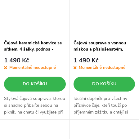
Čajová keramická konvice se
Čajová souprava s vonnou
sítkem, 4 šálky, podnos -
miskou a příslušenstvím,
modrá, cestovní balení
béžová dárková kazeta
1 490 Kč
1 490 Kč
Momentálně nedostupné
Momentálně nedostupné
DO KOŠÍKU
DO KOŠÍKU
Stylová čajová souprava, kterou
Ideální doplněk pro všechny
si snadno přibalíte sebou na
příznivce čaje, kteří touží po
piknik, na chatu či využijete pří
příjemném zážitku a chtějí si
setkání s přáteli a rodinou.
vychutnat čajový rituál,
Cestovní taška je navržena tak,
přinášející pohodu a klid. Tato
aby byla odolná vůči...
čajová souprava je vyrobena z...