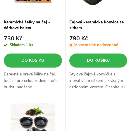
i
í
s
p
Keramické šálky na čaj -
Čajová keramická konvice se
dárkové balení
sítkem
p
r
730 Kč
790 Kč
r
Skladem
1 ks
Momentálně nedostupné
o
o
DO KOŠÍKU
DO KOŠÍKU
d
d
Barevné a hravé šálky na čaj.
Stylová čajová konvička s
u
Ideální pro celou rodinu. I děti
inovativním sítkem a krásným
budou nadšené.
ozdobným vzorem. Oceníte její
u
vhled a především její
k
praktičnost.
k
t
t
ů