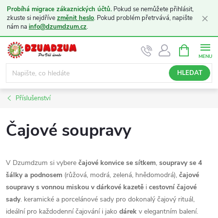
Probíhá migrace zákaznických účtů.
Pokud se nemůžete přihlásit,
×
zkuste si nejdříve
změnit heslo
. Pokud problém přetrvává, napište
nám na
info@dzumdzum.cz
.
Přejít
NÁKUPNÍ
KOŠÍK
na
obsah
HLEDAT
Příslušenství
Čajové soupravy
V Dzumdzum si vybere
čajové konvice se sítkem
,
soupravy se 4
šálky a podnosem
(růžová, modrá, zelená, hnědomodrá),
čajové
soupravy s vonnou miskou v dárkové kazetě
i
cestovní čajové
sady
. keramické a porcelánové sady pro dokonalý čajový rituál,
ideální pro každodenní čajování i jako
dárek
v elegantním balení.