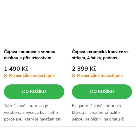
Čajová souprava s vonnou
Čajová keramická konvice se
miskou a příslušenstvím,
sítkem, 4 šálky, podnos -
modrá dárková kazeta
růžová, cestovní balení
1 490 Kč
2 399 Kč
Momentálně nedostupné
Momentálně nedostupné
DO KOŠÍKU
DO KOŠÍKU
Tato čajová souprava je
Elegantní čajová souprava,
vyrobena z vysoce kvalitního
kterou si snadno přibalíte
porcelánu, který je navržen tak,
sebou na piknik, na chatu či
aby vydržel každodenní
využijete pří setkání s přáteli a
používání. Díky elegantní
rodinou. Cestovní taška je