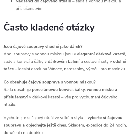
Nadšenci do čajového rituálu
– sada s vonnou miskou a
k
příslušenstvím.
y
Často kladené otázky
v
ý
Jsou čajové soupravy vhodné jako dárek?
p
Ano, soupravy s vonnou miskou jsou v
elegantní dárkové kazetě
,
sady s konvicí a šálky v
dárkovém balení
a cestovní sety v
odolné
i
tašce
– ideální dárek na Vánoce, narozeniny, výročí i pro maminku.
s
Co obsahuje čajová souprava s vonnou miskou?
u
Sada obsahuje
porcelánovou konvici, šálky, vonnou misku a
příslušenství
v dárkové kazetě – vše pro vychutnání čajového
rituálu.
Vychutnejte si čajový rituál ve velkém stylu –
vyberte si čajovou
soupravu a objednejte ještě dnes
. Skladem, expedice do 24 hodin,
doručení i na dobírku.