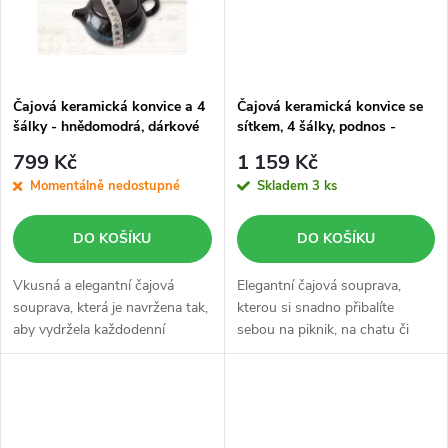
ů
Čajová keramická konvice a 4
Čajová keramická konvice se
šálky - hnědomodrá, dárkové
sítkem, 4 šálky, podnos -
balení
zelená, cestovní balení
799 Kč
1 159 Kč
Momentálně nedostupné
Skladem
3 ks
DO KOŠÍKU
DO KOŠÍKU
Vkusná a elegantní čajová
Elegantní čajová souprava,
souprava, která je navržena tak,
kterou si snadno přibalíte
aby vydržela každodenní
sebou na piknik, na chatu či
používání a zároveň splňovala
využijete pří setkání s přáteli a
estetickou stránku.
rodinou. Cestovní taška je
navržena tak, aby byla odolná...