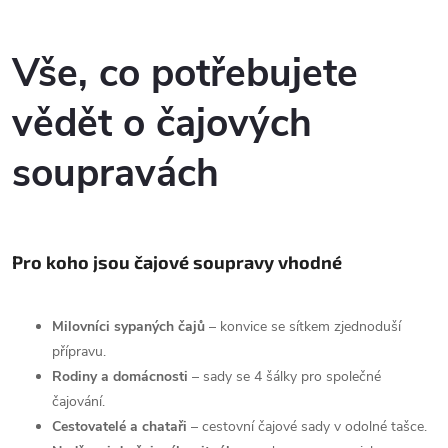
dárkové krabici a dárkové tašce
navržena tak, aby byla odolná...
O
je navíc i...
v
Vše, co potřebujete
l
vědět o čajových
á
soupravách
d
a
c
Pro koho jsou čajové soupravy vhodné
í
Milovníci sypaných čajů
– konvice se sítkem zjednoduší
p
přípravu.
Rodiny a domácnosti
– sady se 4 šálky pro společné
r
čajování.
v
Cestovatelé a chataři
– cestovní čajové sady v odolné tašce.