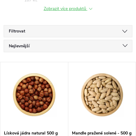
187 Kč
Zobrazit více produktů
Filtrovat
Ř
Nejlevnější
a
Nejdražší
V
Nejprodávanější
z
ý
Abecedně
e
p
n
i
í
s
Lísková jádra natural 500 g
Mandle pražené solené - 500 g