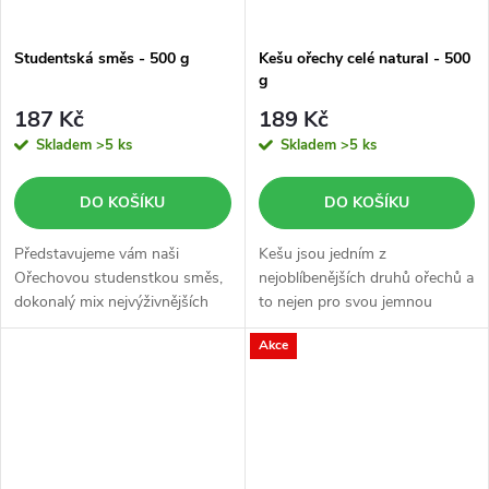
Studentská směs - 500 g
Kešu ořechy celé natural - 500
g
187 Kč
189 Kč
Skladem
>5 ks
Skladem
>5 ks
DO KOŠÍKU
DO KOŠÍKU
Představujeme vám naši
Kešu jsou jedním z
Ořechovou studenstkou směs,
nejoblíbenějších druhů ořechů a
dokonalý mix nejvýživnějších
to nejen pro svou jemnou
ořechů a sladkých rozinek.
texturu, lahodnou nasládlou
Akce
krémovou chuť a pro pestré
využití v kuchyni, ale také díky
svému...