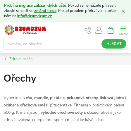
Probíhá migrace zákaznických účtů.
Pokud se nemůžete přihlásit,
×
zkuste si nejdříve
změnit heslo
. Pokud problém přetrvává, napište
nám na
info@dzumdzum.cz
.
Přejít
NÁKUPNÍ
KOŠÍK
na
obsah
HLEDAT
Zdravé mlsání
Ořechy
Vyberte si
kešu, mandle, pistácie, pekanové ořechy, lísková jádra
i
oblíbené
ořechové směsi
(Studentská, Fitness) v praktickém balení
500 g. K mání jsou i
výhodné ořechové sety s dózou
. Skvělé jako
zdravá svačina, energie pro sport i mlsání ke kávě a čaji.