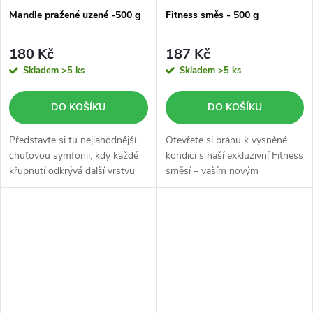
Mandle pražené uzené -500 g
Fitness směs - 500 g
180 Kč
187 Kč
Skladem
>5 ks
Skladem
>5 ks
DO KOŠÍKU
DO KOŠÍKU
Představte si tu nejlahodnější
Otevřete si bránu k vysněné
chuťovou symfonii, kdy každé
kondici s naší exkluzivní Fitness
křupnutí odkrývá další vrstvu
směsí – vaším novým
neodolatelné chuti.
nezbytným společníkem na
cestě za zdravím a vitalitou.