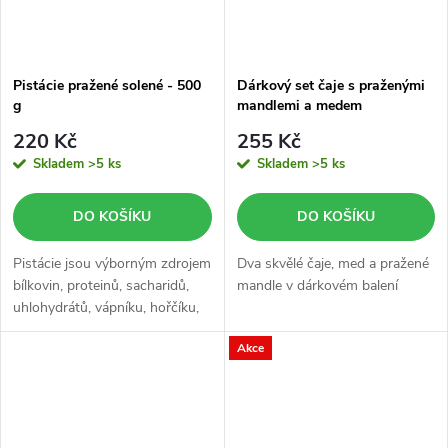
Pistácie pražené solené - 500
Dárkový set čaje s praženými
g
mandlemi a medem
220 Kč
255 Kč
Skladem
>5 ks
Skladem
>5 ks
DO KOŠÍKU
DO KOŠÍKU
Pistácie jsou výborným zdrojem
Dva skvělé čaje, med a pražené
bílkovin, proteinů, sacharidů,
mandle v dárkovém balení
uhlohydrátů, vápníku, hořčíku,
draslíku, fosforu a železa.
Akce