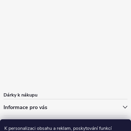
Dárky k nákupu
Informace pro vás
O nás
FAQ - časté dotazy
Sleva 100 Kč na první nákup
K personalizaci obsahu a reklam, poskytování funkcí