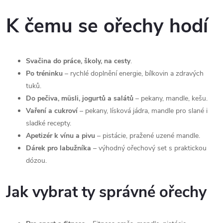
O
v
K čemu se ořechy hodí
l
á
Svačina do práce, školy, na cesty
.
Po tréninku
– rychlé doplnění energie, bílkovin a zdravých
d
tuků.
a
Do pečiva, müsli, jogurtů a salátů
– pekany, mandle, kešu.
Vaření a cukroví
– pekany, lísková jádra, mandle pro slané i
c
sladké recepty.
Apetizér k vínu a pivu
– pistácie, pražené uzené mandle.
í
Dárek pro labužníka
– výhodný ořechový set s praktickou
p
dózou.
r
Jak vybrat ty správné ořechy
v
k