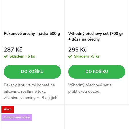
Pekanové ořechy - jádra 500 g
Výhodný ořechový set (700 g)
+ dóza na ořechy
287 Kč
295 Kč
Skladem
>5 ks
Skladem
>5 ks
DO KOŠÍKU
DO KOŠÍKU
Pekany jsou velmi bohaté na
Výhodný ořechový set s
bílkoviny, rostlinné tuky,
praktickou dózou.
vlákninu, vitamíny A, B a jejich
pravidelná konzumace chrání
Akce
naše tělo před vznikem
žlučníkových kamenů, snižuje...
Limitovaná edice