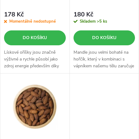
p
p
r
178 Kč
180 Kč
r
Momentálně nedostupné
Skladem
>5 ks
o
o
DO KOŠÍKU
DO KOŠÍKU
d
d
Lískové oříšky jsou značně
Mandle jsou velmi bohaté na
u
výživné a rychle působí jako
hořčík, který v kombinaci s
zdroj energie především díky
vápníkem našemu tělu zaručuje
u
vysokému obsahu bílkovin a
pevnost nehtů, vlasů a zdravou
k
rostlinných tuků.
pokožku.
k
t
t
ů
ů