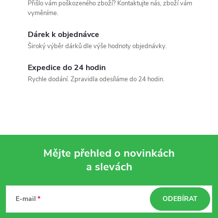
Přišlo vám poškozeného zboží? Kontaktujte nás, zboží vám
vyměníme.
Dárek k objednávce
Široký výběr dárků dle výše hodnoty objednávky.
Expedice do 24 hodin
Rychle dodání. Zpravidla odesíláme do 24 hodin.
Mějte přehled o novinkách
a slevách
Z
á
E-mail
ODEBÍRAT