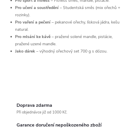
Pro sport a fitness
– Fitness směs, mandle, pistácie.
Pro učení a soustředění
– Studentská směs (mix ořechů +
y
rozinky).
v
Pro vaření a pečení
– pekanové ořechy, lísková jádra, kešu
natural.
ý
Pro mlsání ke kávě
– pražené solené mandle, pistácie,
p
pražené uzené mandle.
Jako dárek
– výhodný ořechový set 700 g s dózou.
i
s
u
Doprava zdarma
Při objednávce již od 1000 Kč.
Garance doručení nepoškozeného zboží