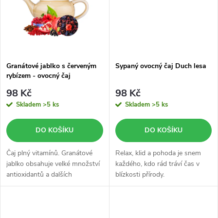
ů
ů
Granátové jablko s červeným
Sypaný ovocný čaj Duch lesa
rybízem - ovocný čaj
98 Kč
98 Kč
Skladem
>5 ks
Skladem
>5 ks
DO KOŠÍKU
DO KOŠÍKU
Čaj plný vitamínů. Granátové
Relax, klid a pohoda je snem
jablko obsahuje velké množství
každého, kdo rád tráví čas v
antioxidantů a dalších
blízkosti přírody.
prospěšných látek pro tělo.
Objevte jeho benefity.