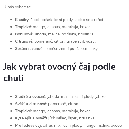
v
U nás vyberete:
k
Klasiky:
šípek, ibišek, lesní plody, jablko se skořicí.
Tropické:
mango, ananas, marakuja, kokos.
y
Bobulové:
jahoda, malina, borůvka, brusinka.
v
Citrusové:
pomeranč, citron, grapefruit, yuzu.
Sezónní:
vánoční směsi, zimní punč, letní mixy.
ý
p
Jak vybrat ovocný čaj podle
i
chuti
s
Sladké a ovocné:
jahoda, malina, lesní plody, jablko.
u
Svěží a citrusové:
pomeranč, citron.
Tropické:
mango, ananas, marakuja, kokos.
Kyselejší a osvěžující:
ibišek, šípek, brusinka.
Pro ledový čaj:
citrus mix, lesní plody, mango, maliny, ovoce.