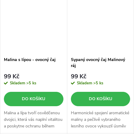
Malina s lípou - ovocný čaj
Sypaný ovocný čaj Malinový
ráj
99 Kč
99 Kč
Skladem
>5 ks
Skladem
>5 ks
DO KOŠÍKU
DO KOŠÍKU
Malina a lípa tvoří osvědčenou
Harmonické spojení aromatické
dvojici, která vás naplní vitalitou
maliny a pečlivě vybraného
a poskytne ochranu během
lesního ovoce vykouzlí úsměv
chladných měsíců.
na tváři každého milovníka