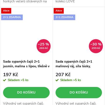
horkých večerů strávených na
kolekci LOVE
španělské Ibize.
Akce
Akce
2+1 ZDARMA
2+1 ZDARMA
–25 %
–30 %
265 Kč
299 Kč
Sada sypaných čajů 2+1
Sada sypaných čajů 2+1
jasmín, malina s lípou, třešně v
malinový ráj, síla lásky,
rumu
Japonský chrám
197 Kč
207 Kč
Skladem
>5 ks
Skladem
>5 ks
DO KOŠÍKU
DO KOŠÍKU
Výhodný set sypaných čajů.
Výhodný set sypaných čajů.