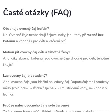
Časté otázky (FAQ)
Obsahuje ovocný čaj kofein?
Ne. Ovocné čaje neobsahují čajové lístky, jsou tedy
přirozeně bez
kofeinu
a vhodné i pro děti a večerní pití.
Mohou pít ovocný čaj děti a těhotné ženy?
Ano, díky absenci kofeinu jsou ovocné čaje vhodné pro děti, těhotné
i kojící.
Lze ovocný čaj pít studený?
Ano, ovocné čaje jsou ideální na ledový čaj. Doporučujeme i studený
nálev (cold brew) – lžička čaje na 250 ml studené vody, 4–6 hodin v
lednici.
Proč je nálev ovocného čaje sytě červený?
Za červenou barvu může
ibišek
a
šípek
, které jsou základem mnoha