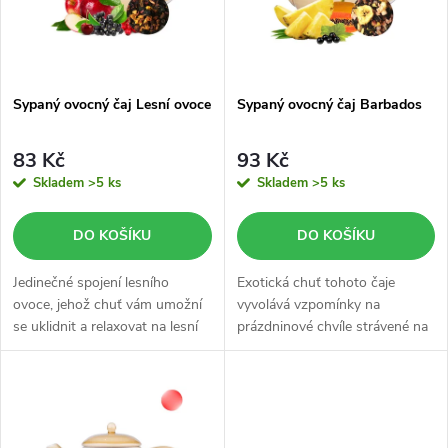
n
i
í
s
p
Sypaný ovocný čaj Lesní ovoce
Sypaný ovocný čaj Barbados
p
r
83 Kč
93 Kč
r
Skladem
>5 ks
Skladem
>5 ks
o
o
DO KOŠÍKU
DO KOŠÍKU
d
d
Jedinečné spojení lesního
Exotická chuť tohoto čaje
u
ovoce, jehož chuť vám umožní
vyvolává vzpomínky na
se uklidnit a relaxovat na lesní
prázdninové chvíle strávené na
u
mýtině.
tropickém ostrově Barbados.
k
k
t
t