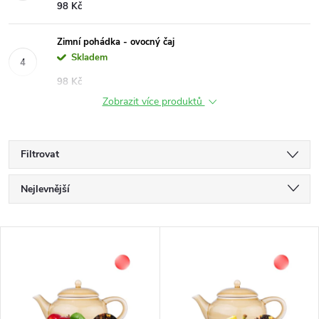
98 Kč
Zimní pohádka - ovocný čaj
Skladem
98 Kč
Zobrazit více produktů
Filtrovat
Ř
Nejlevnější
a
Nejdražší
V
Nejprodávanější
z
ý
Abecedně
e
p