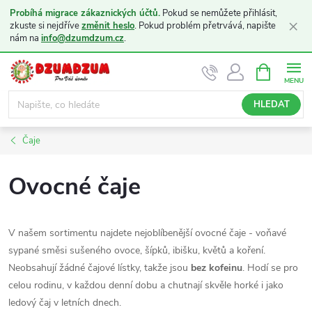
Probíhá migrace zákaznických účtů.
Pokud se nemůžete přihlásit,
×
zkuste si nejdříve
změnit heslo
. Pokud problém přetrvává, napište
nám na
info@dzumdzum.cz
.
Přejít
NÁKUPNÍ
KOŠÍK
na
obsah
HLEDAT
Čaje
Ovocné čaje
V našem sortimentu najdete nejoblíbenější ovocné čaje - voňavé
sypané směsi sušeného ovoce, šípků, ibišku, květů a koření.
Neobsahují žádné čajové lístky, takže jsou
bez kofeinu
. Hodí se pro
celou rodinu, v každou denní dobu a chutnají skvěle horké i jako
ledový čaj v letních dnech.