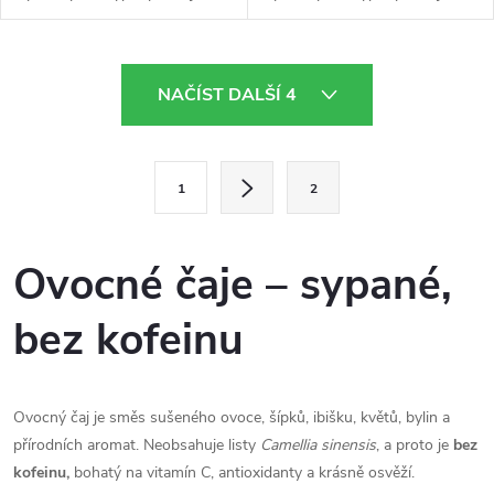
O
NAČÍST DALŠÍ 4
v
l
S
1
2
t
á
r
d
á
Ovocné čaje – sypané,
a
n
bez kofeinu
k
c
o
í
v
á
Ovocný čaj je směs sušeného ovoce, šípků, ibišku, květů, bylin a
p
přírodních aromat. Neobsahuje listy
Camellia sinensis
, a proto je
bez
n
r
kofeinu,
bohatý na vitamín C, antioxidanty a krásně osvěží.
í