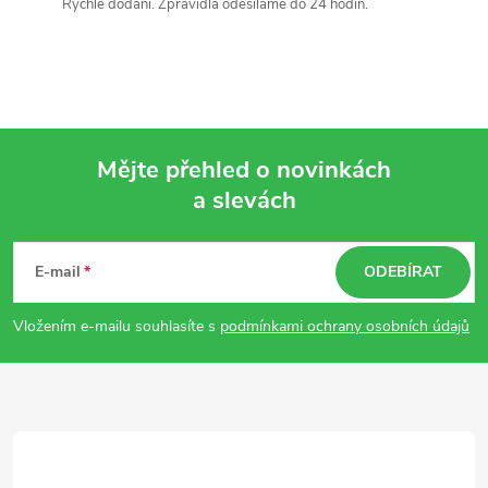
Rychle dodání. Zpravidla odesíláme do 24 hodin.
Mějte přehled o novinkách
a slevách
Z
á
E-mail
ODEBÍRAT
p
Vložením e-mailu souhlasíte s
podmínkami ochrany osobních údajů
a
t