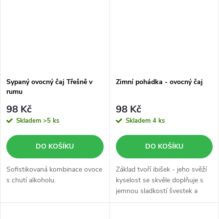
Sypaný ovocný čaj Třešně v
Zimní pohádka - ovocný čaj
rumu
98 Kč
98 Kč
Skladem
>5 ks
Skladem
4 ks
DO KOŠÍKU
DO KOŠÍKU
Sofistikovaná kombinace ovoce
Základ tvoří ibišek - jeho svěží
s chutí alkoholu.
kyselost se skvěle doplňuje s
jemnou sladkostí švestek a
mandarinek.