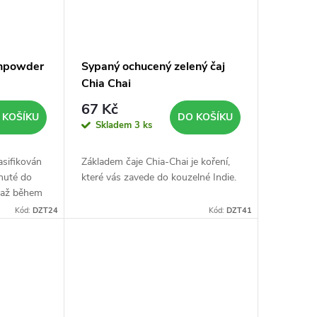
unpowder
Sypaný ochucený zelený čaj
Chia Chai
67 Kč
 KOŠÍKU
DO KOŠÍKU
Skladem
3 ks
lasifikován
Základem čaje Chia-Chai je koření,
inuté do
které vás zavede do kouzelné Indie.
u až během
Kód:
DZT24
Kód:
DZT41