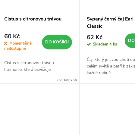
Cistus s citronovou trávou
Sypaný černý čaj Earl
Classic
60 Kč
62 Kč
DO
DO KOŠÍKU
Momentálně
Skladem
4 ks
nedostupné
Čaj, který je svou chutí o
Cistus s citronovou trávou –
celém světě a patří k zákl
harmonie, která osvěžuje
každé rodině.
Kód:
P00256