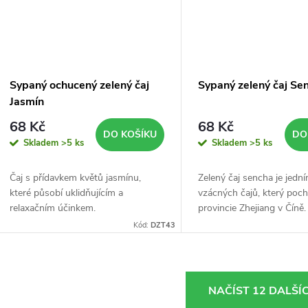
Sypaný ochucený zelený čaj
Sypaný zelený čaj Se
Jasmín
68 Kč
68 Kč
DO KOŠÍKU
DO
Skladem
>5 ks
Skladem
>5 ks
Čaj s přídavkem květů jasmínu,
Zelený čaj sencha je jedn
které působí uklidňujícím a
vzácných čajů, který poch
relaxačním účinkem.
provincie Zhejiang v Číně.
Kód:
DZT43
O
NAČÍST 12 DALŠÍ