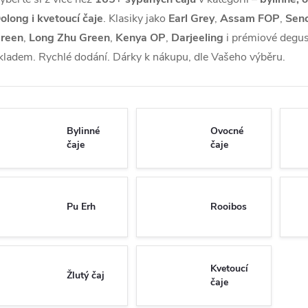
olong i kvetoucí čaje
. Klasiky jako
Earl Grey
,
Assam FOP
,
Sen
reen
,
Long Zhu Green
,
Kenya OP
,
Darjeeling
i prémiové degus
kladem.
Rychlé dodání. Dárky k nákupu, dle Vašeho výběru.
Bylinné
Ovocné
čaje
čaje
Pu Erh
Rooibos
Kvetoucí
Žlutý čaj
čaje