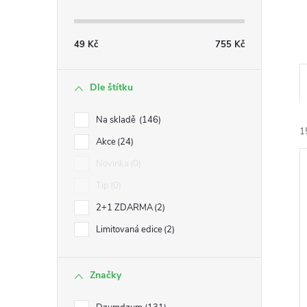
49
Kč
755
Kč
Dle štítku
Na skladě
146
1
Akce
24
Novinka
0
Tip
0
2+1 ZDARMA
2
Limitovaná edice
2
í
i
Značky