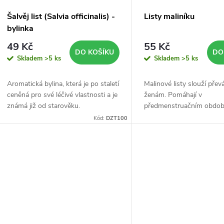
r
p
Šalvěj list (Salvia officinalis) -
Listy maliníku
o
bylinka
r
49 Kč
55 Kč
d
DO KOŠÍKU
DO
Skladem
>5 ks
Skladem
>5 ks
o
u
Aromatická bylina, která je po staletí
Malinové listy slouží přev
d
ceněná pro své léčivé vlastnosti a je
ženám. Pomáhají v
k
známá již od starověku.
předmenstruačním období
u
menstruačních obtíží, i 
Kód:
DZT100
t
menopauzy.
k
ů
t
ů