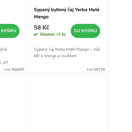
Sypaný bylinný čaj Yerba Maté
Mango
58 Kč
 KOŠÍKU
DO KOŠÍKU
Skladem
>5 ks
ážně
Sypaný čaj Yerba Maté Mango – Váš
klíč k energii a osvěžení
, při
během
Kód:
P00297
Kód:
DZT70