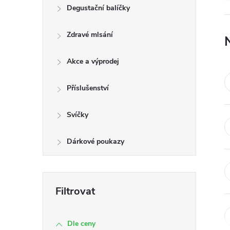
n
Degustační balíčky
e
Zdravé mlsání
l
Akce a výprodej
Příslušenství
Svíčky
Dárkové poukazy
Dle ceny