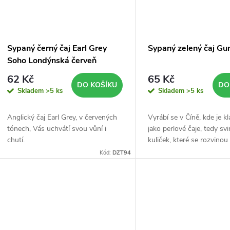
Sypaný černý čaj Earl Grey
Sypaný zelený čaj G
Soho Londýnská červeň
62 Kč
65 Kč
DO KOŠÍKU
DO
Skladem
>5 ks
Skladem
>5 ks
Anglický čaj Earl Grey, v červených
Vyrábí se v Číně, kde je k
tónech, Vás uchvátí svou vůní i
jako perlové čaje, tedy sv
chutí.
kuliček, které se rozvino
vaření.
Kód:
DZT94