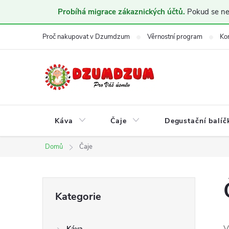
Probíhá migrace zákaznických účtů.
Pokud se nem
Přejít
Proč nakupovat v Dzumdzum
Věrnostní program
Ko
na
obsah
Káva
Čaje
Degustační balíč
Domů
Čaje
P
Přeskočit
Kategorie
kategorie
o
V
Káva