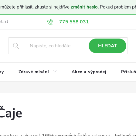
ůžete přihlásit, zkuste si nejdříve
změnit heslo
. Pokud problém p
775 558 031
ntakt
Doprava a platba
Obchodní podmínky
Ochrana osobníc
HLEDAT
ky
Zdravé mlsání
Akce a výprodej
Příslu
Čaje
yberte si z více než
165+ sypaných čajů
v kategorii –
bylinné, o