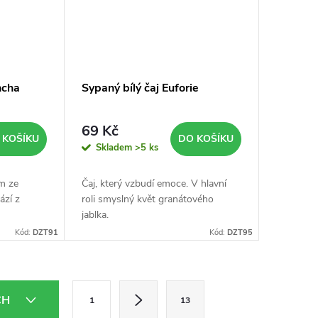
ncha
Sypaný bílý čaj Euforie
69 Kč
 KOŠÍKU
DO KOŠÍKU
Skladem
>5 ks
ím ze
Čaj, který vzbudí emoce. V hlavní
ází z
roli smyslný květ granátového
jablka.
Kód:
DZT91
Kód:
DZT95
S
CH
1
13
t