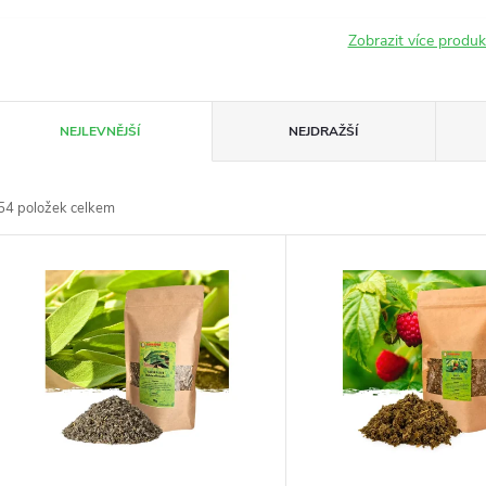
Zobrazit více produ
Ř
NEJLEVNĚJŠÍ
NEJDRAŽŠÍ
a
54
položek celkem
z
V
e
ý
n
p
p
s