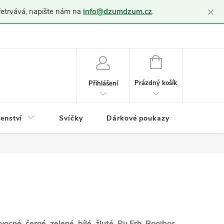
×
řetrvává, napište nám na
info@dzumdzum.cz
.
h údajů (GDPR)
NÁKUPNÍ
KOŠÍK
Prázdný košík
Přihlášení
šenství
Svíčky
Dárkové poukazy
Blog
vocné, černé, zelené, bílé, žluté, Pu Erh, Rooibos,