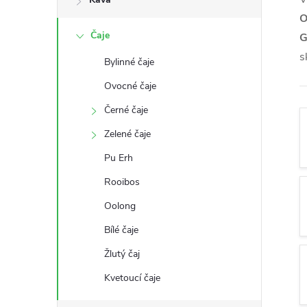
s
O
Čaje
G
t
s
Bylinné čaje
r
Ovocné čaje
a
Černé čaje
Zelené čaje
n
Pu Erh
n
Rooibos
Oolong
í
Bílé čaje
p
Žlutý čaj
a
Kvetoucí čaje