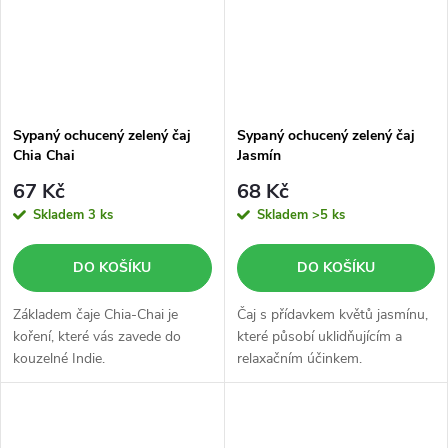
Sypaný ochucený zelený čaj
Sypaný ochucený zelený čaj
Chia Chai
Jasmín
67 Kč
68 Kč
Skladem
3 ks
Skladem
>5 ks
DO KOŠÍKU
DO KOŠÍKU
Základem čaje Chia-Chai je
Čaj s přídavkem květů jasmínu,
koření, které vás zavede do
které působí uklidňujícím a
kouzelné Indie.
relaxačním účinkem.