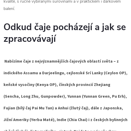
kvalitě, s ručně vybíranými surovinami a v praktickém i dárkovém
k
balení.
y
Odkud čaje pocházejí a jak se
v
zpracovávají
ý
p
i
Nabízíme čaje z nejvýznamnějších čajových oblastí světa – z
s
indického Assamu a Darjeelingu, cejlonské Srí Lanky (Ceylon OP),
u
keňské vysočiny (Kenya OP), čínských provincií Zhejiang
(Sencha, Long Zhu, Gunpowder), Yunnan (Yunnan Green, Pu Erh),
Fujian (bílý čaj Pai Mu Tan) a Anhui (žlutý čaj), dále z Japonska,
Jižní Ameriky (Yerba Maté), Indie (Chia Chai) i z českých bylinných