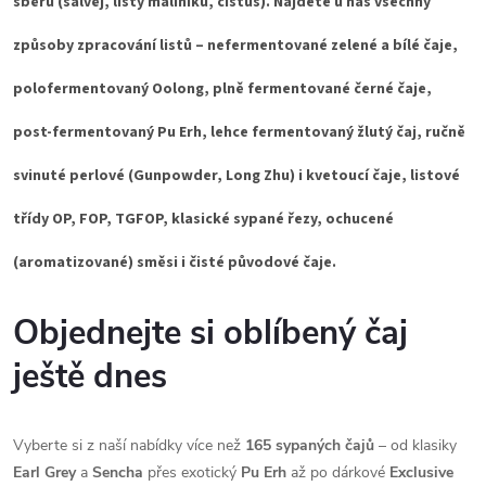
sběrů (šalvěj, listy maliníku, cistus). Najdete u nás všechny
způsoby zpracování listů – nefermentované zelené a bílé čaje,
polofermentovaný Oolong, plně fermentované černé čaje,
post-fermentovaný Pu Erh, lehce fermentovaný žlutý čaj, ručně
svinuté perlové (Gunpowder, Long Zhu) i kvetoucí čaje, listové
třídy OP, FOP, TGFOP, klasické sypané řezy, ochucené
(aromatizované) směsi i čisté původové čaje.
Objednejte si oblíbený čaj
ještě dnes
Vyberte si z naší nabídky více než
165 sypaných čajů
– od klasiky
Earl Grey
a
Sencha
přes exotický
Pu Erh
až po dárkové
Exclusive