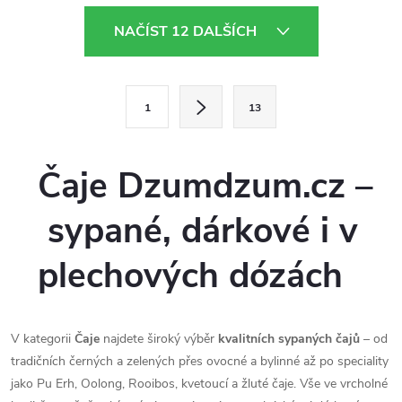
O
NAČÍST 12 DALŠÍCH
v
l
S
1
13
t
á
r
d
á
Čaje Dzumdzum.cz –
a
n
sypané, dárkové i v
k
c
o
plechových dózách
í
v
á
p
n
r
V kategorii
Čaje
najdete široký výběr
kvalitních sypaných čajů
– od
í
tradičních černých a zelených přes ovocné a bylinné až po speciality
v
jako Pu Erh, Oolong, Rooibos, kvetoucí a žluté čaje. Vše ve vrcholné