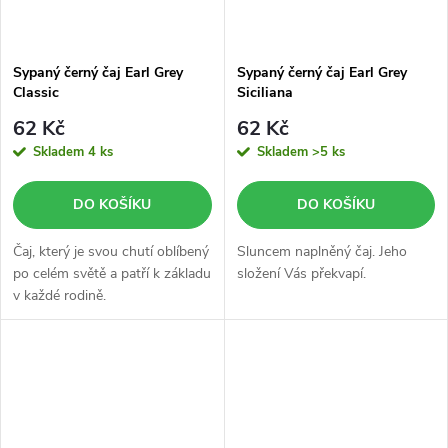
Sypaný černý čaj Earl Grey
Sypaný černý čaj Earl Grey
Classic
Siciliana
62 Kč
62 Kč
Skladem
4 ks
Skladem
>5 ks
DO KOŠÍKU
DO KOŠÍKU
Čaj, který je svou chutí oblíbený
Sluncem naplněný čaj. Jeho
po celém světě a patří k základu
složení Vás překvapí.
v každé rodině.