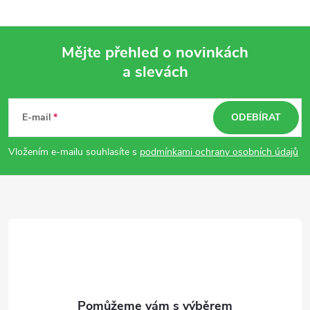
Mějte přehled o novinkách
a slevách
Z
á
E-mail
ODEBÍRAT
p
Vložením e-mailu souhlasíte s
podmínkami ochrany osobních údajů
a
t
í