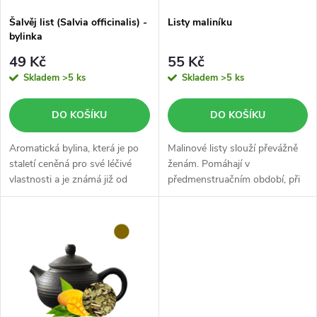
s
p
Šalvěj list (Salvia officinalis) -
Listy maliníku
bylinka
p
r
49 Kč
55 Kč
r
Skladem
>5 ks
Skladem
>5 ks
o
o
DO KOŠÍKU
DO KOŠÍKU
d
d
Aromatická bylina, která je po
Malinové listy slouží převážně
u
staletí ceněná pro své léčivé
ženám. Pomáhají v
vlastnosti a je známá již od
předmenstruačním období, při
u
starověku.
menstruačních obtíží, i během
k
menopauzy.
k
t
t
ů
ů