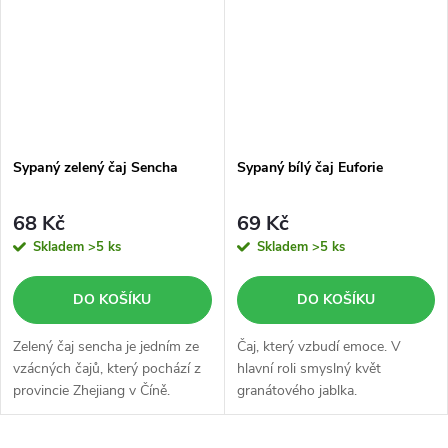
Sypaný zelený čaj Sencha
Sypaný bílý čaj Euforie
68 Kč
69 Kč
Skladem
>5 ks
Skladem
>5 ks
DO KOŠÍKU
DO KOŠÍKU
Zelený čaj sencha je jedním ze
Čaj, který vzbudí emoce. V
vzácných čajů, který pochází z
hlavní roli smyslný květ
provincie Zhejiang v Číně.
granátového jablka.