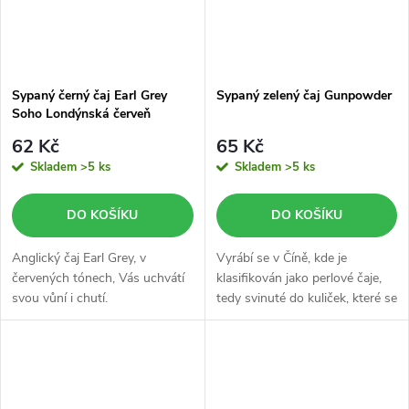
Sypaný černý čaj Earl Grey
Sypaný zelený čaj Gunpowder
Soho Londýnská červeň
62 Kč
65 Kč
Skladem
>5 ks
Skladem
>5 ks
DO KOŠÍKU
DO KOŠÍKU
Anglický čaj Earl Grey, v
Vyrábí se v Číně, kde je
červených tónech, Vás uchvátí
klasifikován jako perlové čaje,
svou vůní i chutí.
tedy svinuté do kuliček, které se
rozvinou až během vaření.