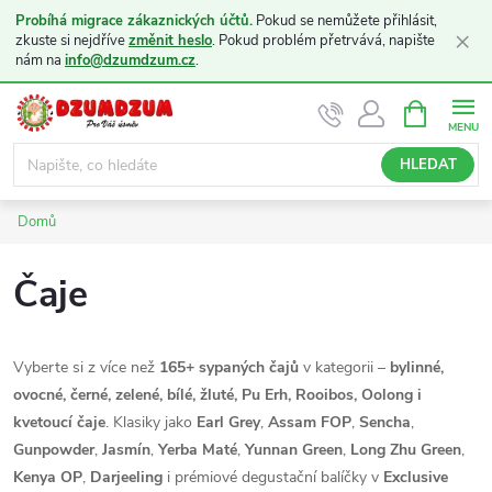
Probíhá migrace zákaznických účtů.
Pokud se nemůžete přihlásit,
×
zkuste si nejdříve
změnit heslo
. Pokud problém přetrvává, napište
nám na
info@dzumdzum.cz
.
Přejít
NÁKUPNÍ
KOŠÍK
na
obsah
HLEDAT
Domů
Čaje
Vyberte si z více než
165+ sypaných čajů
v kategorii –
bylinné,
ovocné, černé, zelené, bílé, žluté, Pu Erh, Rooibos, Oolong i
kvetoucí čaje
. Klasiky jako
Earl Grey
,
Assam FOP
,
Sencha
,
Gunpowder
,
Jasmín
,
Yerba Maté
,
Yunnan Green
,
Long Zhu Green
,
Kenya OP
,
Darjeeling
i prémiové degustační balíčky v
Exclusive