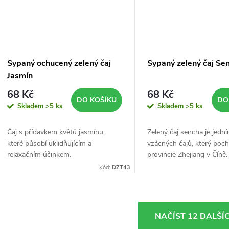
Sypaný ochucený zelený čaj
Sypaný zelený čaj Se
Jasmín
68 Kč
68 Kč
DO KOŠÍKU
DO
Skladem
>5 ks
Skladem
>5 ks
Čaj s přídavkem květů jasmínu,
Zelený čaj sencha je jedn
které působí uklidňujícím a
vzácných čajů, který poch
relaxačním účinkem.
provincie Zhejiang v Číně.
Kód:
DZT43
O
NAČÍST 12 DALŠÍ