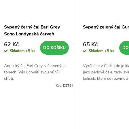
Sypaný černý čaj Earl Grey
Sypaný zelený čaj G
Soho Londýnská červeň
62 Kč
65 Kč
DO KOŠÍKU
DO
Skladem
>5 ks
Skladem
>5 ks
Anglický čaj Earl Grey, v červených
Vyrábí se v Číně, kde je k
tónech, Vás uchvátí svou vůní i
jako perlové čaje, tedy sv
chutí.
kuliček, které se rozvino
vaření.
Kód:
DZT94