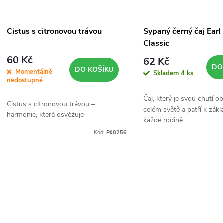
Cistus s citronovou trávou
Sypaný černý čaj Earl
Classic
60 Kč
62 Kč
DO
DO KOŠÍKU
Momentálně
Skladem
4 ks
nedostupné
Čaj, který je svou chutí o
Cistus s citronovou trávou –
celém světě a patří k zákl
harmonie, která osvěžuje
každé rodině.
Kód:
P00256