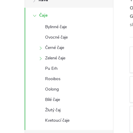
s
O
Čaje
G
t
s
Bylinné čaje
r
Ovocné čaje
a
Černé čaje
Zelené čaje
n
Pu Erh
n
Rooibos
Oolong
í
Bílé čaje
p
Žlutý čaj
a
Kvetoucí čaje