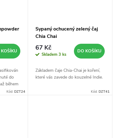
unpowder
Sypaný ochucený zelený čaj
Chia Chai
67 Kč
 KOŠÍKU
DO KOŠÍKU
Skladem
3 ks
lasifikován
Základem čaje Chia-Chai je koření,
inuté do
které vás zavede do kouzelné Indie.
u až během
Kód:
DZT24
Kód:
DZT41