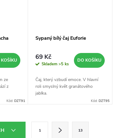
ncha
Sypaný bílý čaj Euforie
69 Kč
 KOŠÍKU
DO KOŠÍKU
Skladem
>5 ks
ím ze
Čaj, který vzbudí emoce. V hlavní
ází z
roli smyslný květ granátového
jablka.
Kód:
DZT91
Kód:
DZT95
S
CH
1
13
t