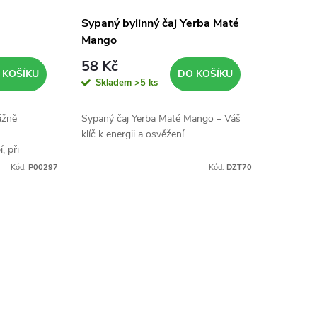
Sypaný bylinný čaj Yerba Maté
Mango
58 Kč
 KOŠÍKU
DO KOŠÍKU
Skladem
>5 ks
ážně
Sypaný čaj Yerba Maté Mango – Váš
klíč k energii a osvěžení
, při
během
Kód:
P00297
Kód:
DZT70