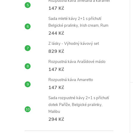
Rozpustná káva Smetana a karamel
147 Kč
Sada mleté kávy 2+1 s příchutí
Belgické pralinky, Irish cream, Rum
244 Kč
Z lásky - Výhodný kávový set
829 Kč
Rozpustná káva Arašídové máslo
147 Kč
Rozpustná káva Amaretto
147 Kč
Sada rozpustné kávy 2+1 s příchutí
dotek Paříže, Belgické pralinky,
Malibu
294 Kč