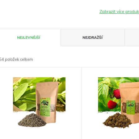
Zobrazit více produ
Ř
NEJLEVNĚJŠÍ
NEJDRAŽŠÍ
a
54
položek celkem
z
V
e
ý
n
p
p
s