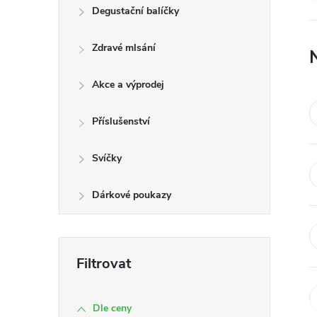
n
Degustační balíčky
e
Zdravé mlsání
l
Akce a výprodej
Příslušenství
Svíčky
Dárkové poukazy
Dle ceny