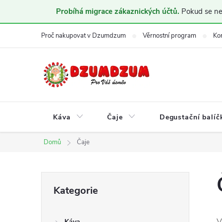
Probíhá migrace zákaznických účtů.
Pokud se nem
Přejít
Proč nakupovat v Dzumdzum
Věrnostní program
Ko
na
obsah
Káva
Čaje
Degustační balíč
Domů
Čaje
P
Přeskočit
Kategorie
kategorie
o
V
Káva