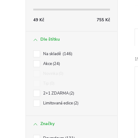
49
Kč
755
Kč
Dle štítku
Na skladě
146
1
Akce
24
Novinka
0
Tip
0
2+1 ZDARMA
2
Limitovaná edice
2
í
i
Značky