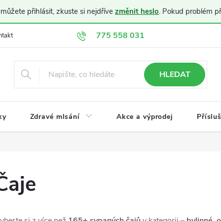
ůžete přihlásit, zkuste si nejdříve
změnit heslo
. Pokud problém p
775 558 031
ntakt
Doprava a platba
Obchodní podmínky
Ochrana osobníc
HLEDAT
ky
Zdravé mlsání
Akce a výprodej
Příslu
Čaje
yberte si z více než
165+ sypaných čajů
v kategorii –
bylinné, o