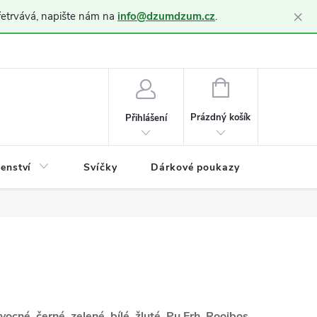
×
řetrvává, napište nám na
info@dzumdzum.cz
.
h údajů (GDPR)
NÁKUPNÍ
KOŠÍK
Prázdný košík
Přihlášení
šenství
Svíčky
Dárkové poukazy
Blog
vocné, černé, zelené, bílé, žluté, Pu Erh, Rooibos,