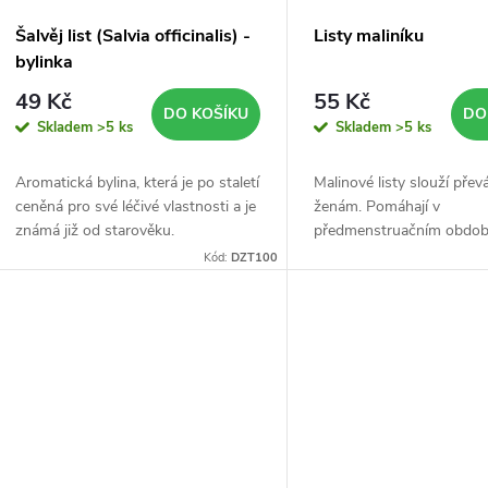
r
p
Šalvěj list (Salvia officinalis) -
Listy maliníku
o
bylinka
r
49 Kč
55 Kč
d
DO KOŠÍKU
DO
Skladem
>5 ks
Skladem
>5 ks
o
u
Aromatická bylina, která je po staletí
Malinové listy slouží přev
d
ceněná pro své léčivé vlastnosti a je
ženám. Pomáhají v
k
známá již od starověku.
předmenstruačním období
u
menstruačních obtíží, i 
Kód:
DZT100
t
menopauzy.
k
ů
t
ů