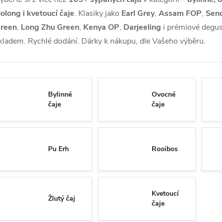
olong i kvetoucí čaje
. Klasiky jako
Earl Grey
,
Assam FOP
,
Sen
reen
,
Long Zhu Green
,
Kenya OP
,
Darjeeling
i prémiové degus
kladem.
Rychlé dodání. Dárky k nákupu, dle Vašeho výběru.
Bylinné
Ovocné
čaje
čaje
Pu Erh
Rooibos
Kvetoucí
Žlutý čaj
čaje