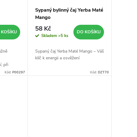
Sypaný bylinný čaj Yerba Maté
Mango
58 Kč
 KOŠÍKU
DO KOŠÍKU
Skladem
>5 ks
ážně
Sypaný čaj Yerba Maté Mango – Váš
klíč k energii a osvěžení
, při
během
Kód:
P00297
Kód:
DZT70