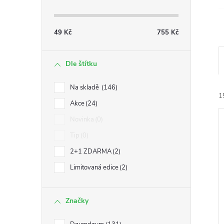
49
Kč
755
Kč
Dle štítku
Na skladě
146
1
Akce
24
Novinka
0
Tip
0
2+1 ZDARMA
2
Limitovaná edice
2
í
i
Značky