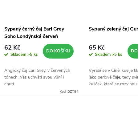
Sypaný černý čaj Earl Grey
Sypaný zelený čaj G
Soho Londýnská červeň
62 Kč
65 Kč
DO KOŠÍKU
DO
Skladem
>5 ks
Skladem
>5 ks
Anglický čaj Earl Grey, v červených
Vyrábí se v Číně, kde je k
tónech, Vás uchvátí svou vůní i
jako perlové čaje, tedy sv
chutí.
kuliček, které se rozvino
vaření.
Kód:
DZT94