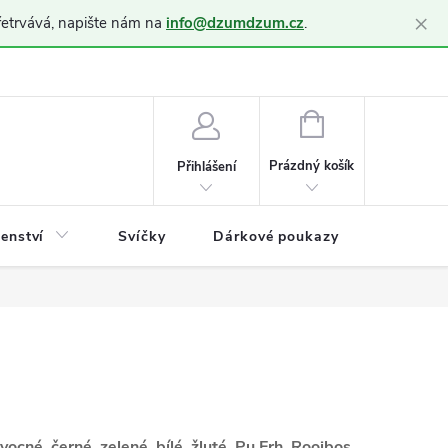
×
řetrvává, napište nám na
info@dzumdzum.cz
.
h údajů (GDPR)
NÁKUPNÍ
KOŠÍK
Prázdný košík
Přihlášení
šenství
Svíčky
Dárkové poukazy
Blog
vocné, černé, zelené, bílé, žluté, Pu Erh, Rooibos,