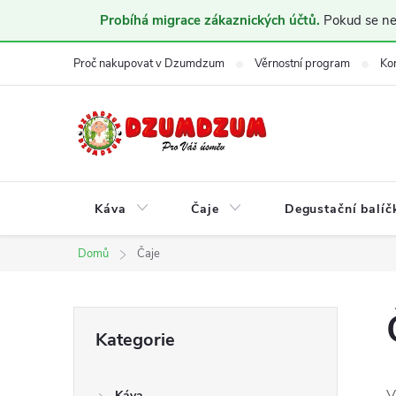
Probíhá migrace zákaznických účtů.
Pokud se nem
Přejít
Proč nakupovat v Dzumdzum
Věrnostní program
Ko
na
obsah
Káva
Čaje
Degustační balíč
Domů
Čaje
P
Přeskočit
Kategorie
kategorie
o
V
Káva