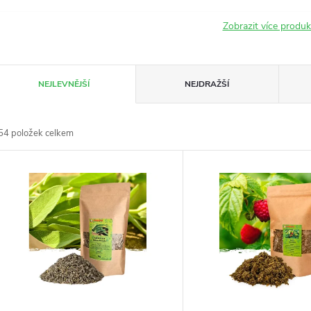
Zobrazit více produ
Ř
NEJLEVNĚJŠÍ
NEJDRAŽŠÍ
a
54
položek celkem
z
V
e
ý
n
p
p
s