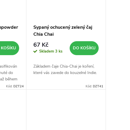
unpowder
Sypaný ochucený zelený čaj
Chia Chai
67 Kč
 KOŠÍKU
DO KOŠÍKU
Skladem
3 ks
lasifikován
Základem čaje Chia-Chai je koření,
inuté do
které vás zavede do kouzelné Indie.
u až během
Kód:
DZT24
Kód:
DZT41