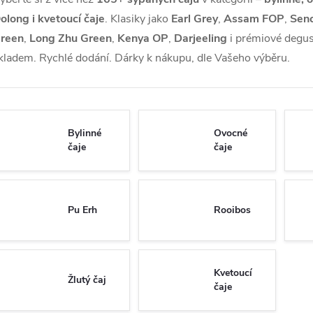
olong i kvetoucí čaje
. Klasiky jako
Earl Grey
,
Assam FOP
,
Sen
reen
,
Long Zhu Green
,
Kenya OP
,
Darjeeling
i prémiové degus
kladem.
Rychlé dodání. Dárky k nákupu, dle Vašeho výběru.
Bylinné
Ovocné
čaje
čaje
Pu Erh
Rooibos
Kvetoucí
Žlutý čaj
čaje