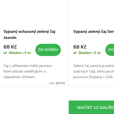
Sypaný ochucený zelený čaj
Sypaný zelený čaj Se
Jasmín
68 Kč
68 Kč
DO KOŠÍKU
DO
Skladem
>5 ks
Skladem
>5 ks
Čaj s přídavkem květů jasmínu,
Zelený čaj sencha je jedn
které působí uklidňujícím a
vzácných čajů, který poch
relaxačním účinkem.
provincie Zhejiang v Číně.
Kód:
DZT43
O
NAČÍST 12 DALŠÍ