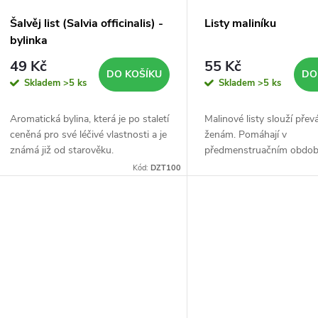
r
p
Šalvěj list (Salvia officinalis) -
Listy maliníku
o
bylinka
r
49 Kč
55 Kč
d
DO KOŠÍKU
DO
Skladem
>5 ks
Skladem
>5 ks
o
u
Aromatická bylina, která je po staletí
Malinové listy slouží přev
d
ceněná pro své léčivé vlastnosti a je
ženám. Pomáhají v
k
známá již od starověku.
předmenstruačním období
u
menstruačních obtíží, i 
Kód:
DZT100
t
menopauzy.
k
ů
t
ů