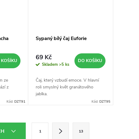
ncha
Sypaný bílý čaj Euforie
69 Kč
 KOŠÍKU
DO KOŠÍKU
Skladem
>5 ks
ím ze
Čaj, který vzbudí emoce. V hlavní
ází z
roli smyslný květ granátového
jablka.
Kód:
DZT91
Kód:
DZT95
S
CH
1
13
t