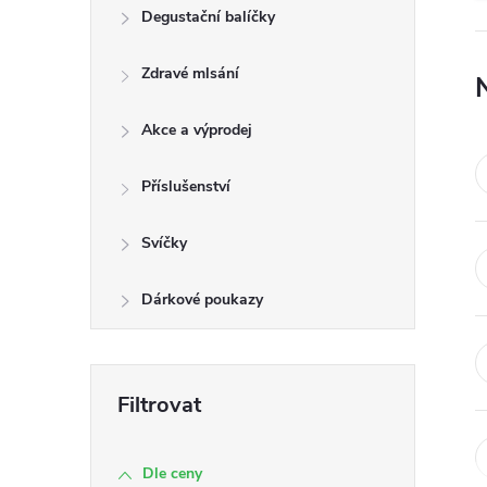
n
Degustační balíčky
e
Zdravé mlsání
l
Akce a výprodej
Příslušenství
Svíčky
Dárkové poukazy
Dle ceny