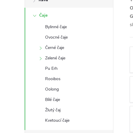
s
O
Čaje
G
t
s
Bylinné čaje
r
Ovocné čaje
a
Černé čaje
Zelené čaje
n
Pu Erh
n
Rooibos
Oolong
í
Bílé čaje
p
Žlutý čaj
a
Kvetoucí čaje