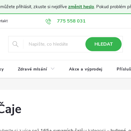
ůžete přihlásit, zkuste si nejdříve
změnit heslo
. Pokud problém p
775 558 031
ntakt
Doprava a platba
Obchodní podmínky
Ochrana osobníc
HLEDAT
ky
Zdravé mlsání
Akce a výprodej
Příslu
Čaje
yberte si z více než
165+ sypaných čajů
v kategorii –
bylinné, o