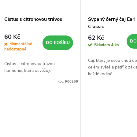
Cistus s citronovou trávou
Sypaný černý čaj Earl
Classic
60 Kč
62 Kč
DO
DO KOŠÍKU
Momentálně
Skladem
4 ks
nedostupné
Čaj, který je svou chutí o
Cistus s citronovou trávou –
celém světě a patří k zákl
harmonie, která osvěžuje
každé rodině.
Kód:
P00256