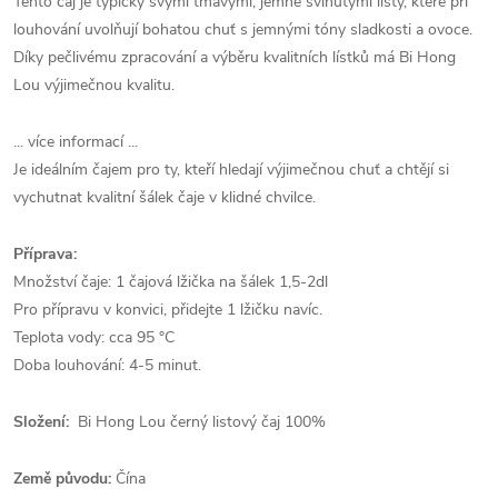
Tento čaj je typický svými tmavými, jemně svinutými listy, které při
louhování uvolňují bohatou chuť s jemnými tóny sladkosti a ovoce.
Díky pečlivému zpracování a výběru kvalitních lístků má Bi Hong
Lou výjimečnou kvalitu.
... více informací ...
Je ideálním čajem pro ty, kteří hledají výjimečnou chuť a chtějí si
vychutnat kvalitní šálek čaje v klidné chvilce.
Příprava:
Množství čaje: 1 čajová lžička na šálek 1,5-2dl
Pro přípravu v konvici, přidejte 1 lžičku navíc.
Teplota vody: cca 95 °C
Doba louhování: 4-5 minut.
Složení:
Bi Hong Lou černý listový čaj 100%
Země původu:
Čína