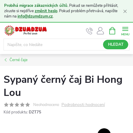
Probíhá migrace zákaznických účtů.
Pokud se nemůžete přihlásit,
×
zkuste si nejdříve
změnit heslo
. Pokud problém přetrvává, napište
nám na
info@dzumdzum.cz
.
Přejít
NÁKUPNÍ
KOŠÍK
na
obsah
HLEDAT
Černé čaje
Sypaný černý čaj Bi Hong
Lou
Podrobnosti hodnocení
Neohodnoceno
Kód produktu:
DZT75