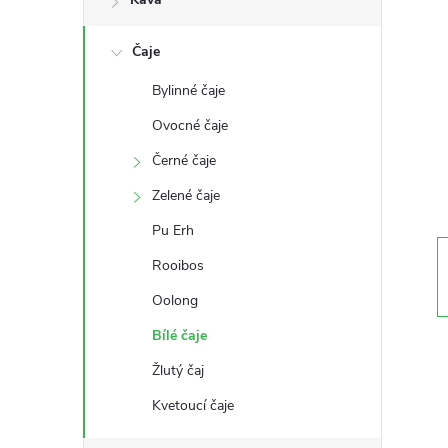
s
Čaje
t
Bylinné čaje
r
Ovocné čaje
a
Černé čaje
Zelené čaje
n
Pu Erh
n
Rooibos
Oolong
í
Bílé čaje
p
Žlutý čaj
a
Kvetoucí čaje