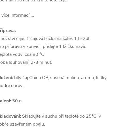
odmanivou atmosféru tohoto čaje.
.. více informací ...
říprava:
nožství čaje: 1 čajová lžička na šálek 1,5-2dl
ro přípravu v konvici, přidejte 1 lžičku navíc.
eplota vody: cca 80 °C
oba louhování: 2-3 minut.
ložení:
bílý čaj China OP, sušená malina, aroma, lístky
odré chrpy.
alení:
50 g
kladování:
Skladujte v suchu při teplotě do 25°C, v
obře uzavřeném obalu.