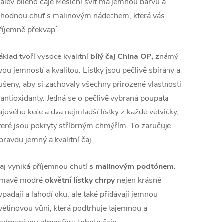
álev bílého čaje Měsíční svit má jemnou barvu a
ahodnou chuť s malinovým nádechem, která vás
říjemně překvapí.
áklad tvoří vysoce kvalitní
bílý čaj China OP,
známý
vou jemností a kvalitou. Lístky jsou pečlivě sbírány a
ušeny, aby si zachovaly všechny přirozené vlastnosti
 antioxidanty. Jedná se o pečlivě vybraná poupata
ajového keře a dva nejmladší lístky z každé větvičky,
teré jsou pokryty stříbrným chmýřím. To zaručuje
pravdu jemný a kvalitní čaj.
aj vyniká příjemnou chutí
s malinovým podtónem
.
mavě modré
okvětní lístky chrpy
nejen krásně
ypadají a lahodí oku, ale také přidávají jemnou
větinovou vůni, která podtrhuje tajemnou a