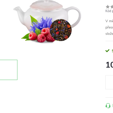
Kód 
V mě
přes
slož
1
Měr
cena