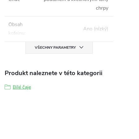
chrpy
Obsah
Ano (nízký)
kofeinu
:
VŠECHNY PARAMETRY
Produkt naleznete v této kategorii
Bílé čaje