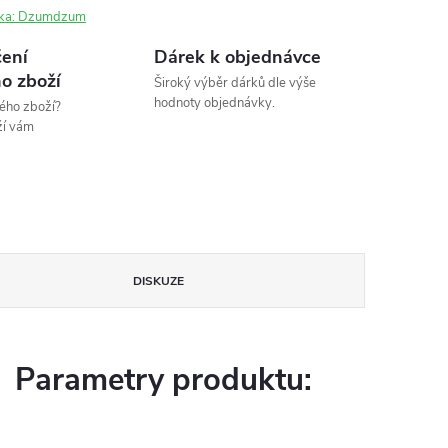
ka:
Dzumdzum
ení
Dárek k objednávce
o zboží
Široký výběr dárků dle výše
hodnoty objednávky.
ého zboží?
ží vám
DISKUZE
Parametry produktu: