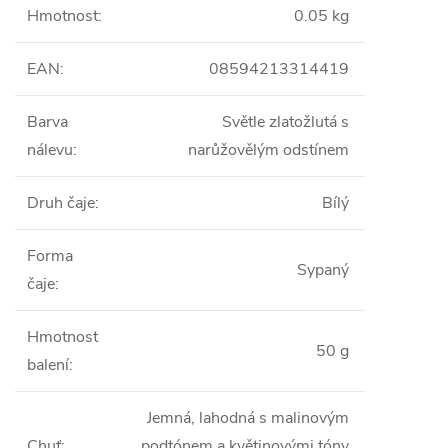
Hmotnost
:
0.05 kg
EAN
:
08594213314419
Barva
Světle zlatožlutá s
nálevu
:
narůžovělým odstínem
Druh čaje
:
Bílý
Forma
Sypaný
čaje
:
Hmotnost
50 g
balení
:
Jemná, lahodná s malinovým
Chuť
:
podtónem a květinovými tóny