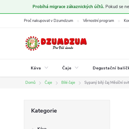
Probíhá migrace zákaznických účtů.
Pokud se nem
Přejít
Proč nakupovat v Dzumdzum
Věrnostní program
Ko
na
obsah
Káva
Čaje
Degustační balíč
Domů
Čaje
Bílé čaje
Sypaný bílý čaj Měsíční svi
P
Přeskočit
Kategorie
kategorie
o
Káva