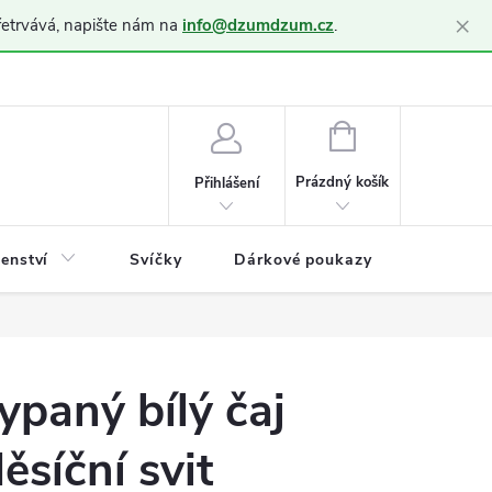
×
řetrvává, napište nám na
info@dzumdzum.cz
.
h údajů (GDPR)
NÁKUPNÍ
KOŠÍK
Prázdný košík
Přihlášení
šenství
Svíčky
Dárkové poukazy
Blog
ypaný bílý čaj
ěsíční svit