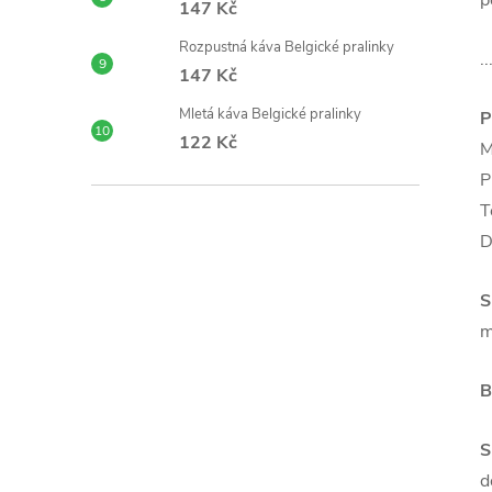
p
147 Kč
Rozpustná káva Belgické pralinky
.
147 Kč
Mletá káva Belgické pralinky
P
122 Kč
M
P
T
D
S
m
B
S
d