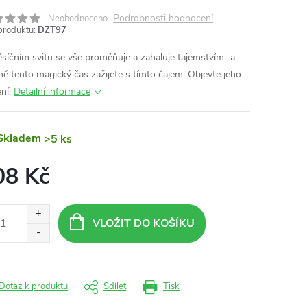
Podrobnosti hodnocení
Neohodnoceno
produktu:
DZT97
síčním svitu se vše proměňuje a zahaluje tajemstvím...a
ně tento magický čas zažijete s tímto čajem. Objevte jeho
ení.
Detailní informace
Skladem
>5 ks
08 Kč
ná
:
VLOŽIT DO KOŠÍKU
Dotaz k produktu
Sdílet
Tisk