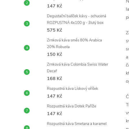
N
147 Kč
l
Degustační balíček kávy - ochucená
p
ROZPUSTNÁ 4x100 g - žlutý box
575 Kč
Z
Zrnková káva směs 80% Arabica
s
20% Robusta
s
150 Kč
a
Zrnková káva Colombia Swiss Water
č
Decaf
k
168 Kč
o
Rozpustná káva Lískový oříšek
147 Kč
Č
T
Rozpustná káva Dotek Paříže
v
147 Kč
k
Rozpustná káva Smetana a karamel