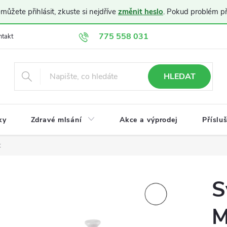
ůžete přihlásit, zkuste si nejdříve
změnit heslo
. Pokud problém p
775 558 031
ntakt
Doprava a platba
Obchodní podmínky
Ochrana osobníc
HLEDAT
ky
Zdravé mlsání
Akce a výprodej
Příslu
t
S
M