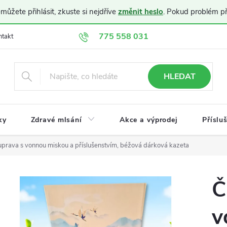
ůžete přihlásit, zkuste si nejdříve
změnit heslo
. Pokud problém p
775 558 031
ntakt
Doprava a platba
Obchodní podmínky
Ochrana osobníc
HLEDAT
ky
Zdravé mlsání
Akce a výprodej
Příslu
uprava s vonnou miskou a příslušenstvím, béžová dárková kazeta
Č
v