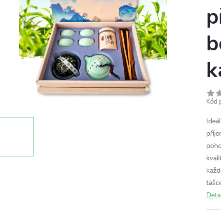
p
b
k
Kód 
Ideá
příje
poho
kvali
každ
tašce
Deta