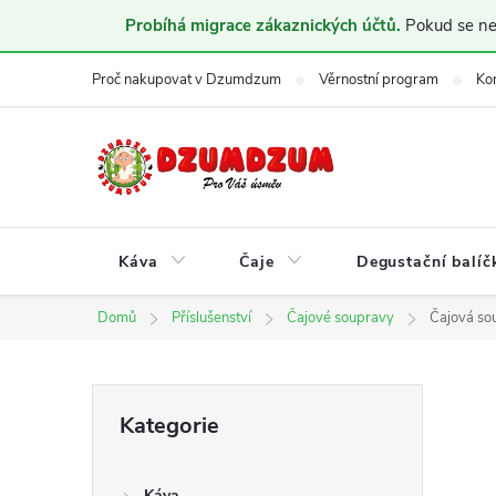
Probíhá migrace zákaznických účtů.
Pokud se nem
Přejít
Proč nakupovat v Dzumdzum
Věrnostní program
Ko
na
obsah
Káva
Čaje
Degustační balíč
Domů
Příslušenství
Čajové soupravy
Čajová so
P
Přeskočit
Kategorie
kategorie
o
Káva