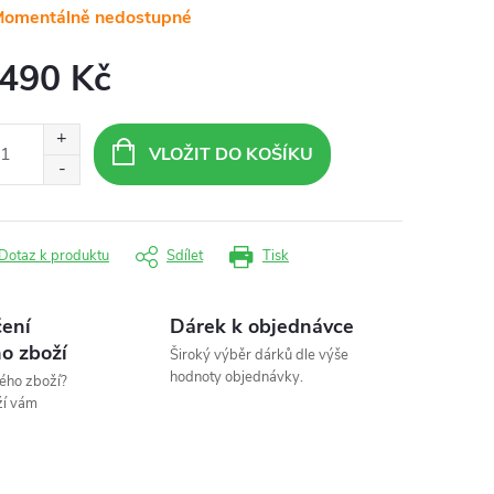
omentálně nedostupné
 490 Kč
ná
:
VLOŽIT DO KOŠÍKU
Dotaz k produktu
Sdílet
Tisk
ení
Dárek k objednávce
o zboží
Široký výběr dárků dle výše
hodnoty objednávky.
ého zboží?
ží vám