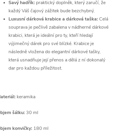
Savý hadřík:
praktický doplněk, který zaručí, že
každý Váš čajový zážitek bude bezchybný.
Luxusní dárková krabice a dárková taška:
Celá
souprava je pečlivě zabalena v nádherné dárkové
krabici, která je ideální pro ty, kteří hledají
výjimečný dárek pro své blízké. Krabice je
následně vložena do elegantní dárkové tašky,
která usnadňuje její přenos a dělá z ní dokonalý
dar pro každou příležitost.
ateriál:
keramika
bjem šálku:
30 ml
bjem konvičky:
180 ml