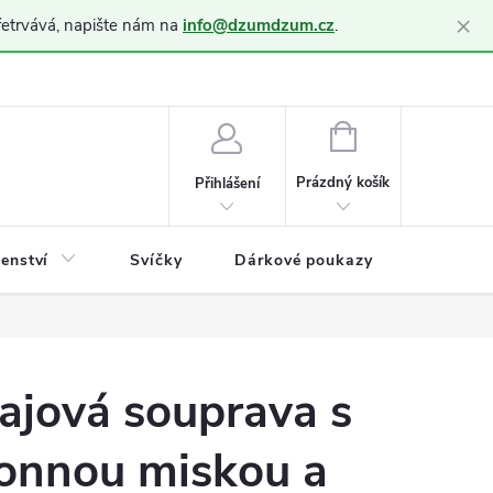
×
řetrvává, napište nám na
info@dzumdzum.cz
.
h údajů (GDPR)
NÁKUPNÍ
KOŠÍK
Prázdný košík
Přihlášení
šenství
Svíčky
Dárkové poukazy
Blog
ajová souprava s
onnou miskou a