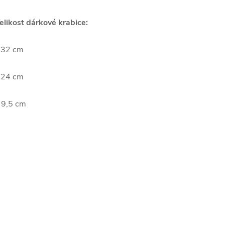
elikost dárkové krabice:
 32 cm
 24 cm
 9,5 cm