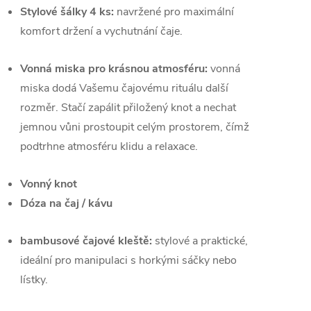
Stylové šálky 4 ks:
navržené pro maximální
komfort držení a vychutnání čaje.
Vonná miska pro krásnou atmosféru:
vonná
miska dodá Vašemu čajovému rituálu další
rozměr. Stačí zapálit přiložený knot a nechat
jemnou vůni prostoupit celým prostorem, čímž
podtrhne atmosféru klidu a relaxace.
Vonný knot
Dóza na čaj / kávu
bambusové čajové kleště:
stylové a praktické,
ideální pro manipulaci s horkými sáčky nebo
lístky.