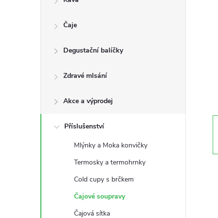
s
Čaje
t
Degustační balíčky
r
a
Zdravé mlsání
n
Akce a výprodej
n
Příslušenství
Mlýnky a Moka konvičky
í
Termosky a termohrnky
p
Cold cupy s brčkem
Čajové soupravy
a
Čajová sítka