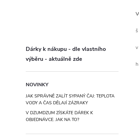
V
š
v
Dárky k nákupu - dle vlastního
výběru - aktuálně zde
h
NOVINKY
JAK SPRÁVNĚ ZALÍT SYPANÝ ČAJ: TEPLOTA
VODY A ČAS DĚLAJÍ ZÁZRAKY
V DZUMDZUM ZÍSKÁTE DÁREK K
OBJEDNÁVCE. JAK NA TO?