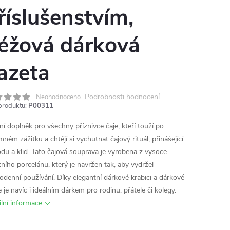
říslušenstvím,
éžová dárková
azeta
Podrobnosti hodnocení
Neohodnoceno
produktu:
P00311
lní doplněk pro všechny příznivce čaje, kteří touží po
mném zážitku a chtějí si vychutnat čajový rituál, přinášející
du a klid. Tato čajová souprava je vyrobena z vysoce
tního porcelánu, který je navržen tak, aby vydržel
odenní používání. Díky elegantní dárkové krabici a dárkové
 je navíc i ideálním dárkem pro rodinu, přátele či kolegy.
ilní informace