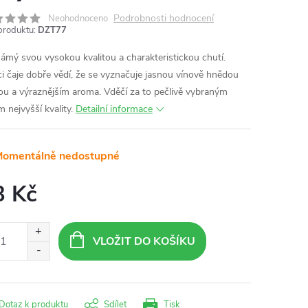
Podrobnosti hodnocení
Neohodnoceno
produktu:
DZT77
námý svou vysokou kvalitou a charakteristickou chutí.
ci čaje dobře vědí, že se vyznačuje jasnou vínově hnědou
ou a výraznějším aroma. Vděčí za to pečlivě vybraným
m nejvyšší kvality.
Detailní informace
omentálně nedostupné
3 Kč
ná
:
VLOŽIT DO KOŠÍKU
Dotaz k produktu
Sdílet
Tisk