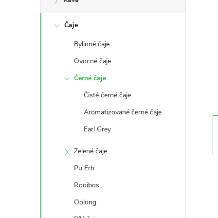
s
Čaje
t
Bylinné čaje
r
Ovocné čaje
a
Černé čaje
Čisté černé čaje
n
Aromatizované černé čaje
n
Earl Grey
í
Zelené čaje
Pu Erh
p
Rooibos
a
Oolong