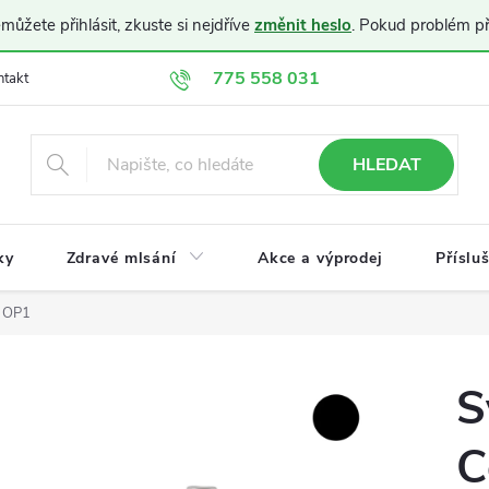
ůžete přihlásit, zkuste si nejdříve
změnit heslo
. Pokud problém p
775 558 031
ntakt
Doprava a platba
Obchodní podmínky
Ochrana osobníc
HLEDAT
ky
Zdravé mlsání
Akce a výprodej
Příslu
n OP1
S
C