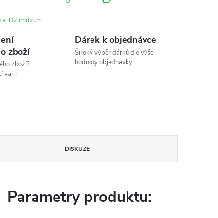
ka:
Dzumdzum
ení
Dárek k objednávce
o zboží
Široký výběr dárků dle výše
hodnoty objednávky.
ého zboží?
ží vám
DISKUZE
Parametry produktu: