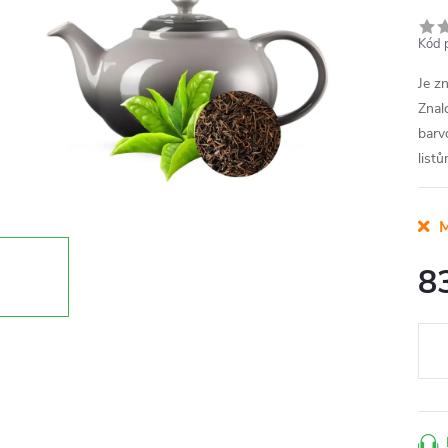
Kód 
Je z
Znal
barv
listů
M
8
Měr
cena