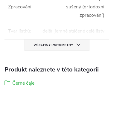
Zpracování
:
sušený (ortodoxní
zpracování)
Tvar lístků
:
delší, jemně stáčené celé listy
VŠECHNY PARAMETRY
Produkt naleznete v této kategorii
Černé čaje