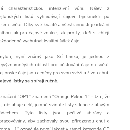
á charakteristickou intenzivní vůni. Nálev z
ejlonských listů vyhledávají čajoví fajnšmekři po
elém světě. Díky své kvalitě a všestrannosti je ideální
olbou jak pro čajové znalce, tak pro ty, kteří si chtějí
aždodenně vychutnat kvalitní šálek čaje.
eylon, nyní známý jako Srí Lanka, je jednou z
ejvýznamnějších oblastí pro pěstování čaje na světě.
ejlonské čaje jsou ceněny pro svou svěží a živou chuť.
ajové lístky se sbírají ručně.
značení "OP1" znamená "Orange Pekoe 1" - tzn., že
aj obsahuje celé, jemně svinuté listy s lehce zlatavým
ádechem. Tyto listy jsou pečlivě sbírány a
pracovávány, aby zachovaly svou přirozenou chuť a
roma. „1“ označuje první jakost v rámci kategorie OP