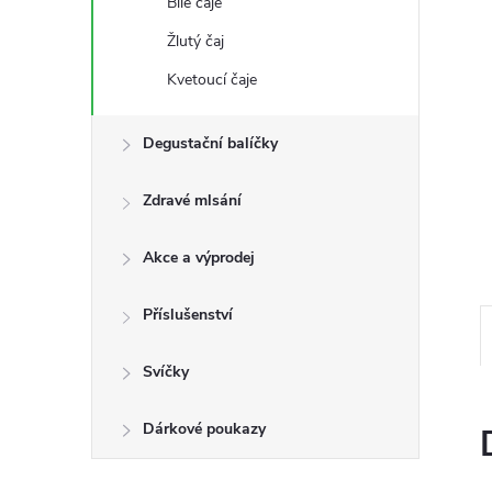
Bílé čaje
n
Žlutý čaj
e
Kvetoucí čaje
l
Degustační balíčky
Zdravé mlsání
Akce a výprodej
Příslušenství
Svíčky
Dárkové poukazy