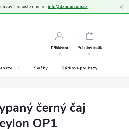
×
řetrvává, napište nám na
info@dzumdzum.cz
.
h údajů (GDPR)
NÁKUPNÍ
KOŠÍK
Prázdný košík
Přihlášení
šenství
Svíčky
Dárkové poukazy
Blog
ypaný černý čaj
eylon OP1