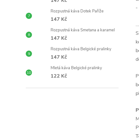
147 Kč
-
Rozpustná káva Dotek Paříže
147 Kč
.
Rozpustná káva Smetana a karamel
S
147 Kč
k
Rozpustná káva Belgické pralinky
b
147 Kč
d
Mletá káva Belgické pralinky
122 Kč
P
b
p
P
M
P
T