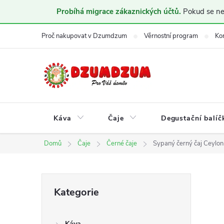
Probíhá migrace zákaznických účtů.
Pokud se nem
Přejít
Proč nakupovat v Dzumdzum
Věrnostní program
Ko
na
obsah
Káva
Čaje
Degustační balíč
Domů
Čaje
Černé čaje
Sypaný černý čaj Ceylo
P
Přeskočit
Kategorie
kategorie
o
Káva