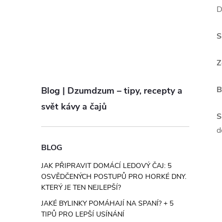
D
S
Z
B
Blog | Dzumdzum – tipy, recepty a
svět kávy a čajů
S
d
BLOG
JAK PŘIPRAVIT DOMÁCÍ LEDOVÝ ČAJ: 5
OSVĚDČENÝCH POSTUPŮ PRO HORKÉ DNY.
KTERÝ JE TEN NEJLEPŠÍ?
JAKÉ BYLINKY POMÁHAJÍ NA SPANÍ? + 5
TIPŮ PRO LEPŠÍ USÍNÁNÍ