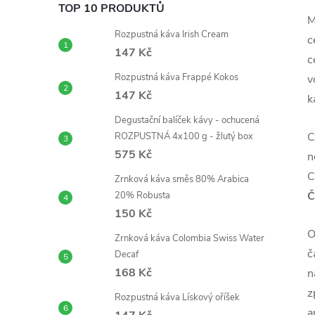
TOP 10 PRODUKTŮ
M
Rozpustná káva Irish Cream
c
147 Kč
c
Rozpustná káva Frappé Kokos
v
147 Kč
k
Degustační balíček kávy - ochucená
C
ROZPUSTNÁ 4x100 g - žlutý box
575 Kč
n
C
Zrnková káva směs 80% Arabica
Č
20% Robusta
150 Kč
O
Zrnková káva Colombia Swiss Water
č
Decaf
168 Kč
n
z
Rozpustná káva Lískový oříšek
a