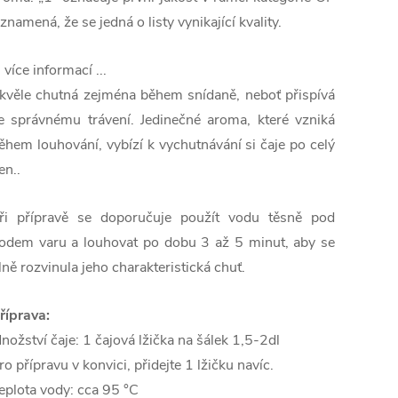
 znamená, že se jedná o listy vynikající kvality.
.. více informací ...
kvěle chutná zejména během snídaně, neboť přispívá
e správnému trávení. Jedinečné aroma, které vzniká
ěhem louhování, vybízí k vychutnávání si čaje po celý
en..
ři přípravě se doporučuje použít vodu těsně pod
odem varu a louhovat po dobu 3 až 5 minut, aby se
lně rozvinula jeho charakteristická chuť.
říprava:
nožství čaje: 1 čajová lžička na šálek 1,5-2dl
ro přípravu v konvici, přidejte 1 lžičku navíc.
eplota vody: cca 95 °C