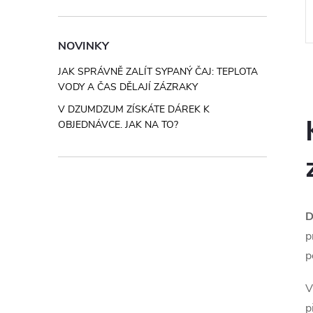
od espresso směsi až po brazilské
single origin. Obsahuje 3× 250 g:
Směs 80% Arabica / 20% Robusta
Kód:
SC4
Kód:
P00176
NOVINKY
pro silné espresso, Brasil Santos
pro...
JAK SPRÁVNĚ ZALÍT SYPANÝ ČAJ: TEPLOTA
VODY A ČAS DĚLAJÍ ZÁZRAKY
V DZUMDZUM ZÍSKÁTE DÁREK K
i
OBJEDNÁVCE. JAK NA TO?
D
p
p
V
p