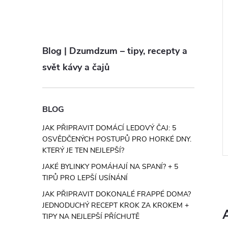
i
káva Dotek Paříže
Rozpustná káva Smetana a
Blog | Dzumdzum – tipy, recepty a
karamel
svět kávy a čajů
č
147 Kč
od
ZOBRAZIT
ZOBRAZIT
5 ks
Skladem
>5 ks
BLOG
– rozpustná káva,
Krémová smetana a sladký karamel
 crème brûlée a
v jednom šálku – tahle rozpustná
JAK PŘIPRAVIT DOMÁCÍ LEDOVÝ ČAJ: 5
metaně. Směs 80 %
káva je pro všechny, kdo milují
OSVĚDČENÝCH POSTUPŮ PRO HORKÉ DNY.
 % Robusty s
hladké a sladší kávové nápoje. Směs
KTERÝ JE TEN NEJLEPŠÍ?
Kód:
MC57-1
Kód:
MC1506-1
oma francouzského
80 % Arabiky a 20 % Robusty s
JAKÉ BYLINKY POMÁHAJÍ NA SPANÍ? + 5
 spojuje...
přírodním...
TIPŮ PRO LEPŠÍ USÍNÁNÍ
JAK PŘIPRAVIT DOKONALÉ FRAPPÉ DOMA?
JEDNODUCHÝ RECEPT KROK ZA KROKEM +
TIPY NA NEJLEPŠÍ PŘÍCHUTĚ