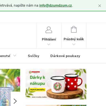
×
řetrvává, napište nám na
info@dzumdzum.cz
.
h údajů (GDPR)
NÁKUPNÍ
KOŠÍK
Prázdný košík
Přihlášení
šenství
Svíčky
Dárkové poukazy
Blog
Následující