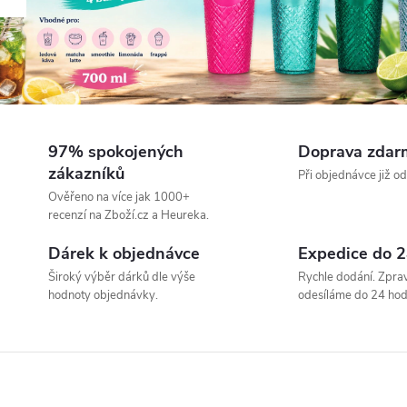
a
a
s
y
97% spokojených
Doprava zdar
zákazníků
Při objednávce již o
p
Ověřeno na více jak 1000+
recenzí na Zboží.cz a Heureka.
a
Dárek k objednávce
Expedice do 2
Široký výběr dárků dle výše
Rychle dodání. Zprav
n
hodnoty objednávky.
odesíláme do 24 hod
é
č