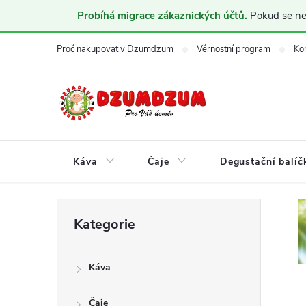
Probíhá migrace zákaznických účtů.
Pokud se nem
Přejít
Proč nakupovat v Dzumdzum
Věrnostní program
Ko
na
obsah
Káva
Čaje
Degustační balíč
P
Přeskočit
Kategorie
kategorie
o
Káva
s
Čaje