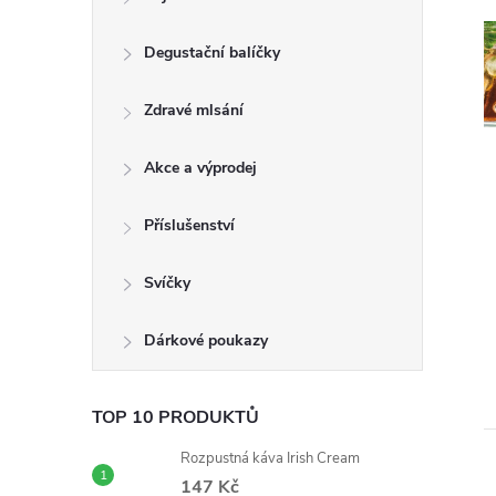
t
Degustační balíčky
r
a
Zdravé mlsání
n
Akce a výprodej
n
Příslušenství
í
Svíčky
p
Dárkové poukazy
a
TOP 10 PRODUKTŮ
n
Rozpustná káva Irish Cream
147 Kč