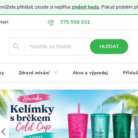
ůžete přihlásit, zkuste si nejdříve
změnit heslo
. Pokud problém p
775 558 031
ntakt
Doprava a platba
Obchodní podmínky
Ochrana osobníc
HLEDAT
ky
Zdravé mlsání
Akce a výprodej
Příslu
K
á
v
Předchozí