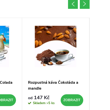
 Colada
Rozpustná káva Čokoláda a
Rozpust
mandle
147 Kč
147
od
od
OBRAZIT
ZOBRAZIT
Skladem
>5 ks
Sklad