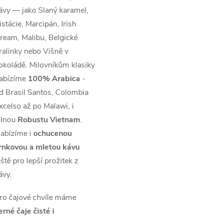
ávy — jako Slaný karamel,
istácie, Marcipán, Irish
ream, Malibu, Belgické
ralinky nebo Višně v
okoládě. Milovníkům klasiky
abízíme
100% Arabica
-
d Brasil Santos, Colombia
xcelso až po Malawi, i
ilnou
Robustu Vietnam
.
abízíme i
ochucenou
rnkovou a mletou kávu
eště pro lepší prožitek z
ávy.
ro čajové chvíle máme
erné čaje čisté i