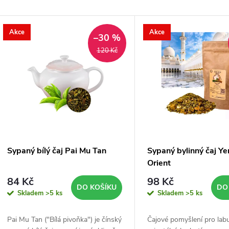
Akce
Akce
–30 %
d
120 Kč
a
d
Sypaný bílý čaj Pai Mu Tan
Sypaný bylinný čaj Y
o
Orient
84 Kč
98 Kč
2
DO KOŠÍKU
DO
Skladem
>5 ks
Skladem
>5 ks
4
Pai Mu Tan ("Bílá pivoňka") je čínský
Čajové pomyšlení pro lab