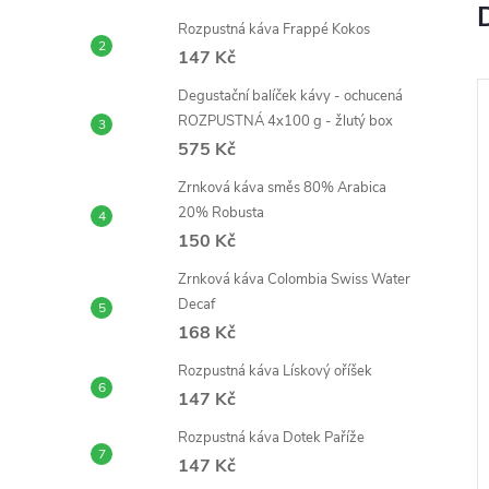
e
Rozpustná káva Frappé Kokos
l
147 Kč
j
Degustační balíček kávy - ochucená
ROZPUSTNÁ 4x100 g - žlutý box
–6 %
575 Kč
750 Kč
Zrnková káva směs 80% Arabica
20% Robusta
150 Kč
Zrnková káva Colombia Swiss Water
Decaf
168 Kč
ový set II
Rozpustná káva Toffee
Rozpustná káva Lískový oříšek
l
147 Kč
147 Kč
od
Rozpustná káva Dotek Paříže
DO KOŠÍKU
ZOBRAZIT
5 ks
Skladem
>5 ks
147 Kč