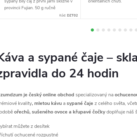
sypaný bílý čaj z první jarní sklizně v
orientálních chutí.
h
provincii Fujian. 50 g ručně
sbíraných pupenů a mladých lístků
Kód:
DZT02
s jemnou květinovou chutí a
o
nízkým...
d
Káva a sypané čaje – skl
zpravidla do 24 hodin
n
zumdzum je český online obchod
specializovaný na
ochuceno
rémiové kvality
, mletou kávu
a
sypané čaje
z celého světa, vče
odobě
ořechů, sušeného ovoce a křupavé čočky
doplňuje náš š
ybírat můžete z desítek
říchutí ochucené rozpustné