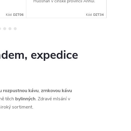
Huoshan v čínské provincii Anhui.
stříbřitýc
jsou suše
způsobe
Kód:
DZT06
Kód:
DZT34
adem, expedice
u rozpustnou kávu
,
zrnkovou kávu
tně těch
bylinných
. Zdravé mlsání v
iroký sortiment.