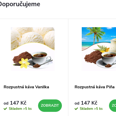
Doporučujeme
a
e
–
s
k
Rozpustná káva Vanilka
Rozpustná káva Piña
147 Kč
147 Kč
od
od
a
ZOBRAZIT
Z
Skladem
>5 ks
Skladem
>5 ks