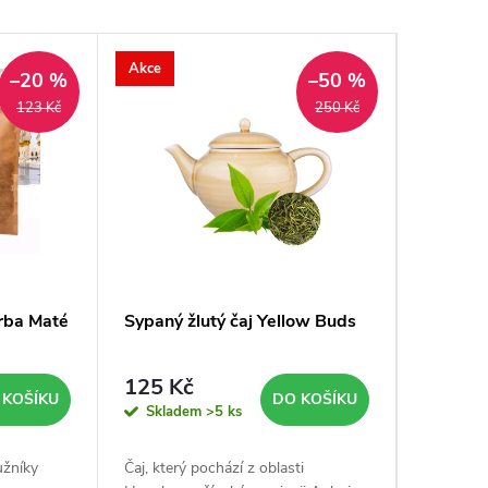
Akce
Akce
–20 %
–50 %
123 Kč
250 Kč
erba Maté
Sypaný žlutý čaj Yellow Buds
Sypaný 
125 Kč
133 K
 KOŠÍKU
DO KOŠÍKU
Skladem
>5 ks
Sklad
užníky
Čaj, který pochází z oblasti
Čaj Monke