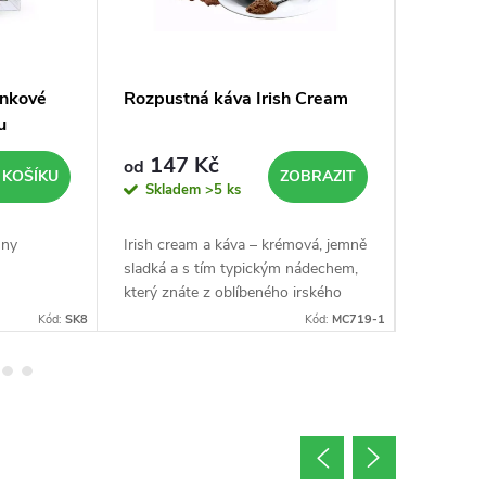
rnkové
Rozpustná káva Irish Cream
Rozpust
u
147 Kč
147
od
od
 KOŠÍKU
ZOBRAZIT
Skladem
>5 ks
Sklad
hny
Irish cream a káva – krémová, jemně
Kokosová
sladká a s tím typickým nádechem,
vás přene
který znáte z oblíbeného irského
stačí jede
likéru. Tahle rozpustná káva ze
kokos spo
Kód:
SK8
Kód:
MC719-1
směsi 80 % Arabiky a 20 %
Směs 80 
Robusty s...
Robusty s