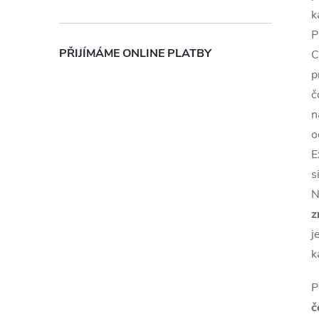
k
P
PŘIJÍMÁME ONLINE PLATBY
C
p
č
n
o
E
s
N
z
j
k
P
č