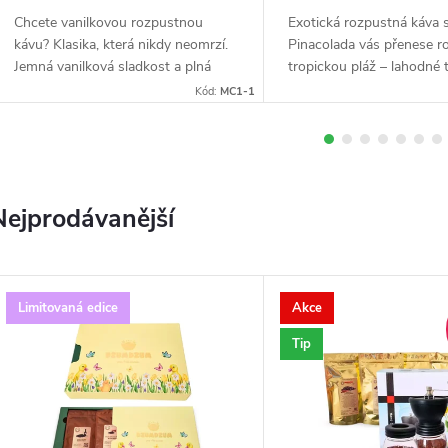
d
Chcete vanilkovou rozpustnou
Exotická rozpustná káva s
kávu? Klasika, která nikdy neomrzí.
Pinacolada vás přenese r
e
Jemná vanilková sladkost a plná
tropickou pláž – lahodné 
kávová chuť – tahle kombinace patří
kokosu a ananasu se skvě
Kód:
MC1-1
k nejoblíbenějším v celé naší
s plnou chutí kvalitní kávy.
m
nabídce. Směs...
Nejprodávanější
e
x
Limitovaná edice
Akce
p
Tip
e