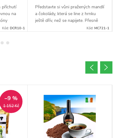
 příchutí
Představte si vůni pražených mandlí
Jaká je r
ovnou na
a čokolády, která se line z hrnku
třešně? S
tóny
ještě dřív, než se napijete. Přesně
lahodná. 
le doplňují
tak začíná každý šálek naší
potkávají
Kód:
DCR10-1
Kód:
MC721-1
 Tento...
čokoládovo mandlové rozpustné
vytvářejí 
kávy. Blend...
–9 %
1 152 Kč