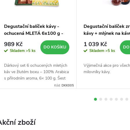
d
Degustační balíček kávy -
Degustační balíček z
c
ochucená MLETÁ 6x100 g -
kávy + mlýnek na káv
žlutý box
989 Kč
1 039 Kč
e
DO KOŠÍKU
DO
Skladem
>5 ks
Skladem
>5 ks
z
Dárkový set 6 ochucených mletých
Výjimečná akce pro všec
káv ve žlutém boxu – 100% Arabica
milovníky kávy.
p
s přírodním aroma, 6× 100 g. Šest
příchutí, šest vůní. Voňavý dárek,
Kód:
DKK005
který potěší každého kaváře.
r
a
Akční zboží
v