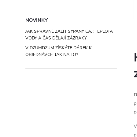
měsi až po brazilské
sušené máty peprné.
. Obsahuje 3× 250 g:
abica / 20% Robusta
Kód:
P00176
Kód:
DZT38
NOVINKY
esso, Brasil Santos
JAK SPRÁVNĚ ZALÍT SYPANÝ ČAJ: TEPLOTA
VODY A ČAS DĚLAJÍ ZÁZRAKY
V DZUMDZUM ZÍSKÁTE DÁREK K
i
OBJEDNÁVCE. JAK NA TO?
D
p
p
V
p