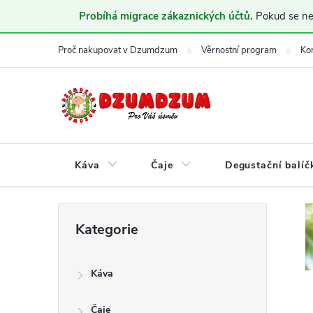
Probíhá migrace zákaznických účtů.
Pokud se nem
Přejít
Proč nakupovat v Dzumdzum
Věrnostní program
Ko
na
obsah
Káva
Čaje
Degustační balíč
P
Přeskočit
Kategorie
kategorie
o
Káva
s
Čaje