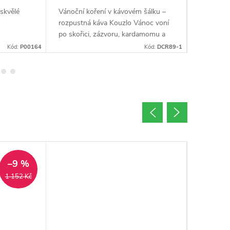
skvělé
Vánoční koření v kávovém šálku –
Irish cre
rozpustná káva Kouzlo Vánoc voní
sladká a 
po skořici, zázvoru, kardamomu a
který zná
hřebíčku. Směs 80 % Arabiky a 20
likéru. T
Kód:
P00164
Kód:
DCR89-1
% Robusty s přírodní kořeněnou
směsi 80
směsí zahřeje...
Robusty s
–9 %
1 152 Kč