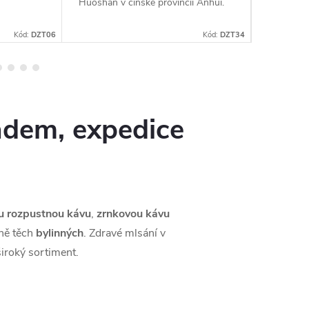
Huoshan v čínské provincii Anhui.
stříbřitýc
jsou suše
způsobe
Kód:
DZT06
Kód:
DZT34
adem, expedice
u rozpustnou kávu
,
zrnkovou kávu
tně těch
bylinných
. Zdravé mlsání v
iroký sortiment.