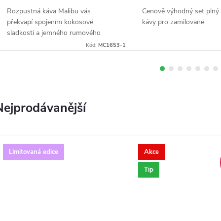
d
Rozpustná káva Malibu vás
Cenově výhodný set plný 
překvapí spojením kokosové
kávy pro zamilované
e
sladkosti a jemného rumového
nádechu – jako tropický koktejl v
Kód:
MC1653-1
kávovém šálku. Blend 80 % Arabiky
m
a 20 % Robusty s přírodním...
Nejprodávanější
e
x
Limitovaná edice
Akce
p
Tip
e