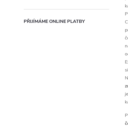
k
P
PŘIJÍMÁME ONLINE PLATBY
C
p
č
n
o
E
s
N
z
j
k
P
č