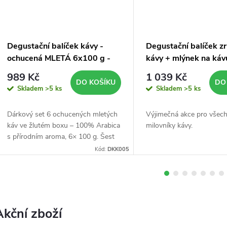
d
Degustační balíček kávy -
Degustační balíček z
c
ochucená MLETÁ 6x100 g -
kávy + mlýnek na káv
žlutý box
989 Kč
1 039 Kč
e
DO KOŠÍKU
DO
Skladem
>5 ks
Skladem
>5 ks
z
Dárkový set 6 ochucených mletých
Výjimečná akce pro všec
káv ve žlutém boxu – 100% Arabica
milovníky kávy.
p
s přírodním aroma, 6× 100 g. Šest
příchutí, šest vůní. Voňavý dárek,
Kód:
DKK005
který potěší každého kaváře.
r
a
Akční zboží
v