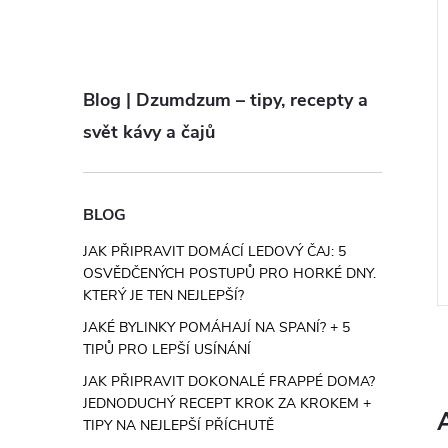
i
káva rum-vanilka
Rozpustná káva Vanilka
Blog | Dzumdzum – tipy, recepty a
svět kávy a čajů
č
147 Kč
od
ZOBRAZIT
ZOBRAZIT
5 ks
Skladem
>5 ks
BLOG
 hřejivý rumový
Chcete vanilkovou rozpustnou
vou vanilku a plnou
kávu? Klasika, která nikdy neomrzí.
JAK PŘIPRAVIT DOMÁCÍ LEDOVÝ ČAJ: 5
. To vystihuje tuto
Jemná vanilková sladkost a plná
OSVĚDČENÝCH POSTUPŮ PRO HORKÉ DNY.
vu. Rum a vanilka se v
kávová chuť – tahle kombinace patří
KTERÝ JE TEN NEJLEPŠÍ?
Kód:
MC4-1
Kód:
MC1-1
k přirozeně, že si ji
k nejoblíbenějším v celé naší
JAKÉ BYLINKY POMÁHAJÍ NA SPANÍ? + 5
nabídce. Směs...
TIPŮ PRO LEPŠÍ USÍNÁNÍ
JAK PŘIPRAVIT DOKONALÉ FRAPPÉ DOMA?
JEDNODUCHÝ RECEPT KROK ZA KROKEM +
TIPY NA NEJLEPŠÍ PŘÍCHUTĚ