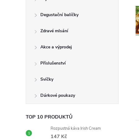
t
Degustační balíčky
r
a
Zdravé mlsání
n
Akce a výprodej
n
Příslušenství
í
Svíčky
p
Dárkové poukazy
a
TOP 10 PRODUKTŮ
n
Rozpustná káva Irish Cream
147 Kč