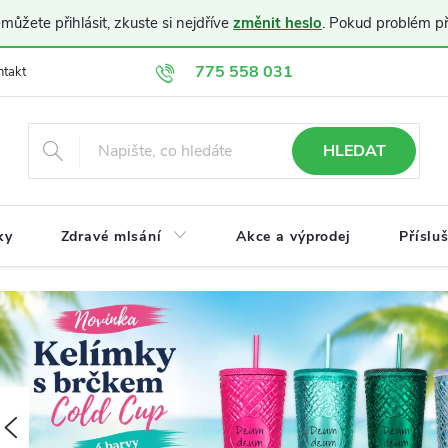
ůžete přihlásit, zkuste si nejdříve
změnit heslo
. Pokud problém p
775 558 031
ntakt
Doprava a platba
Obchodní podmínky
Ochrana osobníc
HLEDAT
ky
Zdravé mlsání
Akce a výprodej
Příslu
K
á
v
Předchozí