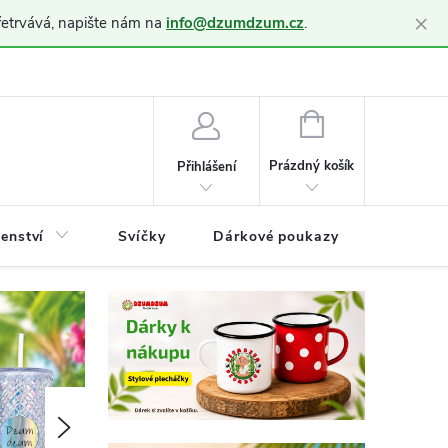
×
řetrvává, napište nám na
info@dzumdzum.cz
.
h údajů (GDPR)
NÁKUPNÍ
KOŠÍK
Prázdný košík
Přihlášení
šenství
Svíčky
Dárkové poukazy
Blog
Následující