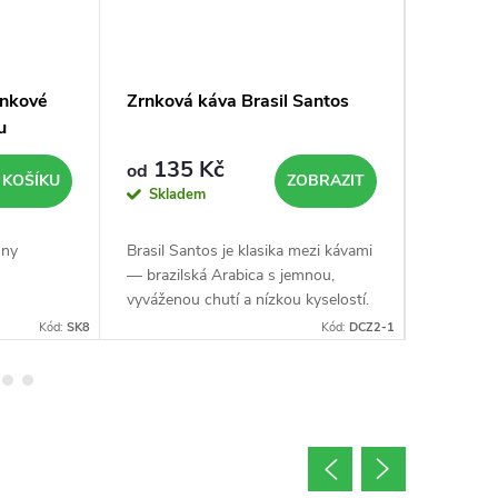
rnkové
Zrnková káva Brasil Santos
Rozpust
u
oříšek
135 Kč
147
od
od
 KOŠÍKU
ZOBRAZIT
Skladem
Sklad
hny
Brasil Santos je klasika mezi kávami
Rozpustná
— brazilská Arabica s jemnou,
oříšku vás
vyváženou chutí a nízkou kyselostí.
připomíná
100% Arabica, sušení na slunci
smíchané 
Kód:
SK8
Kód:
DCZ2-1
(natural), oříškové a karamelové
% Arabik
tóny s...
přírodním.