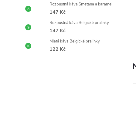
Rozpustná káva Smetana a karamel
rozpustné kávy z
Představte si vůni pražených mandlí
147 Kč
utí.
a čokolády, která se line z hrnku
ještě dřív, než se napijete. Přesně
Rozpustná káva Belgické pralinky
tak začíná každý šálek naší
Kód:
P00165
Kód:
MC721-1
147 Kč
čokoládovo mandlové rozpustné
kávy. Blend...
Mletá káva Belgické pralinky
122 Kč
,