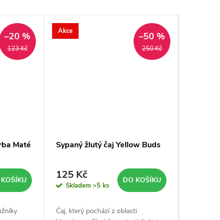
Akce
Akce
–20 %
–50 %
123 Kč
250 Kč
erba Maté
Sypaný žlutý čaj Yellow Buds
Sypaný 
125 Kč
133 K
 KOŠÍKU
DO KOŠÍKU
Skladem
>5 ks
Sklad
užníky
Čaj, který pochází z oblasti
Čaj Monke