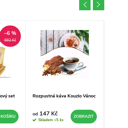
–6 %
882 Kč
ový set
Rozpustná káva Kouzlo Vánoc
Rozpust
147 Kč
147
od
od
 KOŠÍKU
ZOBRAZIT
Skladem
>5 ks
Sklad