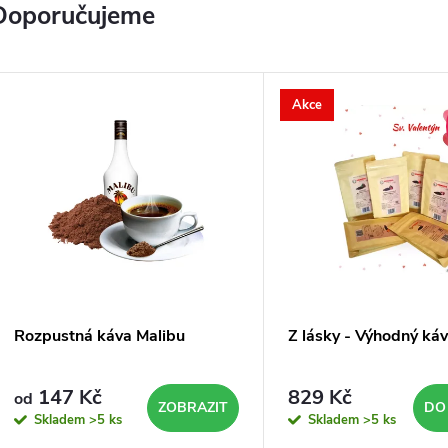
Doporučujeme
a
Akce
e
–
s
k
Rozpustná káva Malibu
Z lásky - Výhodný káv
147 Kč
829 Kč
od
a
ZOBRAZIT
DO
Skladem
>5 ks
Skladem
>5 ks