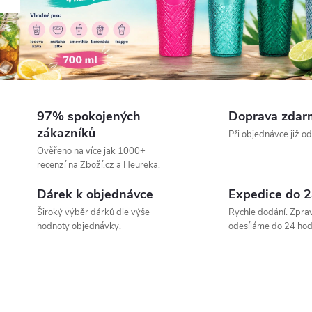
a
a
s
y
97% spokojených
Doprava zdar
zákazníků
Při objednávce již o
p
Ověřeno na více jak 1000+
recenzí na Zboží.cz a Heureka.
a
Dárek k objednávce
Expedice do 2
Široký výběr dárků dle výše
Rychle dodání. Zprav
n
hodnoty objednávky.
odesíláme do 24 hod
é
č