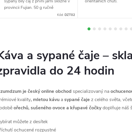
sypaný bílý čaj z první jarní sklizně v
orientálních chutí.
h
provincii Fujian. 50 g ručně
sbíraných pupenů a mladých lístků
Kód:
DZT02
s jemnou květinovou chutí a
o
nízkým...
d
Káva a sypané čaje – skl
zpravidla do 24 hodin
n
zumdzum je český online obchod
specializovaný na
ochuceno
rémiové kvality
, mletou kávu
a
sypané čaje
z celého světa, vče
odobě
ořechů, sušeného ovoce a křupavé čočky
doplňuje náš š
ybírat můžete z desítek
říchutí ochucené rozpustné