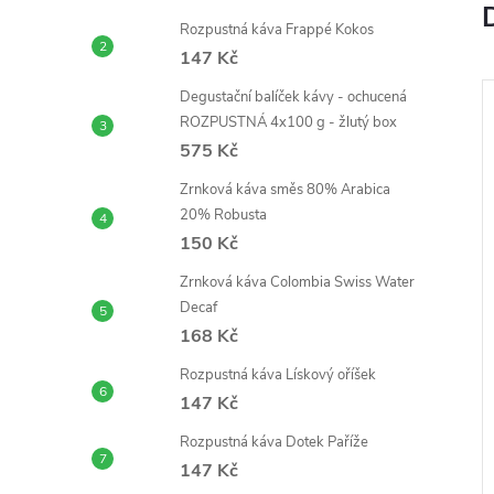
e
Rozpustná káva Frappé Kokos
l
147 Kč
j
Degustační balíček kávy - ochucená
ROZPUSTNÁ 4x100 g - žlutý box
–33 %
575 Kč
A
441 Kč
Zrnková káva směs 80% Arabica
20% Robusta
150 Kč
Zrnková káva Colombia Swiss Water
Decaf
168 Kč
stné kávy 2+1 s
Rozpustná káva Čokoláda a
Rozpustná káva Lískový oříšek
l
a Colada, tiramisu,
mandle
147 Kč
oládě
147 Kč
od
Rozpustná káva Dotek Paříže
DO KOŠÍKU
ZOBRAZIT
Skladem
>5 ks
147 Kč