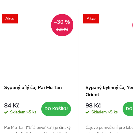
Akce
Akce
–30 %
d
120 Kč
a
d
Sypaný bílý čaj Pai Mu Tan
Sypaný bylinný čaj Y
o
Orient
84 Kč
98 Kč
2
DO KOŠÍKU
DO
Skladem
>5 ks
Skladem
>5 ks
4
Pai Mu Tan ("Bílá pivoňka") je čínský
Čajové pomyšlení pro lab