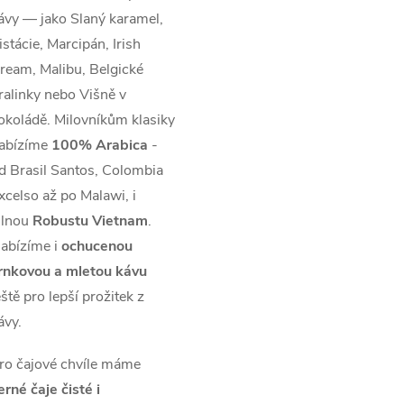
ávy — jako Slaný karamel,
istácie, Marcipán, Irish
ream, Malibu, Belgické
ralinky nebo Višně v
okoládě. Milovníkům klasiky
abízíme
100% Arabica
-
d Brasil Santos, Colombia
xcelso až po Malawi, i
ilnou
Robustu Vietnam
.
abízíme i
ochucenou
rnkovou a mletou kávu
eště pro lepší prožitek z
ávy.
ro čajové chvíle máme
erné čaje čisté i