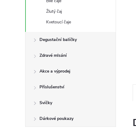
Bílé čaje
n
Žlutý čaj
e
Kvetoucí čaje
l
Degustační balíčky
Zdravé mlsání
Akce a výprodej
Příslušenství
Svíčky
Dárkové poukazy