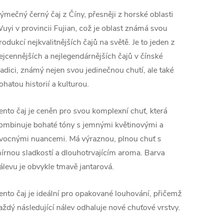
ýmečný černý čaj z Číny, přesněji z horské oblasti
uyi v provincii Fujian, což je oblast známá svou
rodukcí nejkvalitnějších čajů na světě. Je to jeden z
ejcennějších a nejlegendárnějších čajů v čínské
radici, známý nejen svou jedinečnou chutí, ale také
ohatou historií a kulturou.
ento čaj je ceněn pro svou komplexní chuť, která
ombinuje bohaté tóny s jemnými květinovými a
vocnými nuancemi. Má výraznou, plnou chuť s
írnou sladkostí a dlouhotrvajícím aroma. Barva
álevu je obvykle tmavě jantarová.
ento čaj je ideální pro opakované louhování, přičemž
aždý následující nálev odhaluje nové chuťové vrstvy.