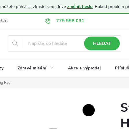
ůžete přihlásit, zkuste si nejdříve
změnit heslo
. Pokud problém p
775 558 031
ntakt
Doprava a platba
Obchodní podmínky
Ochrana osobníc
HLEDAT
ky
Zdravé mlsání
Akce a výprodej
Příslu
ng Pao
S
H