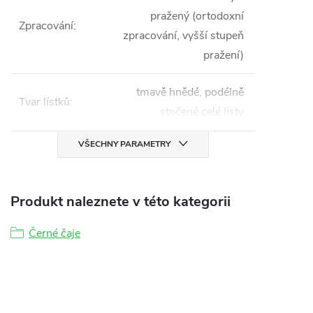
pražený (ortodoxní
Zpracování
:
zpracování, vyšší stupeň
pražení)
tmavě hnědé, podélně
Tvar lístků
:
stočené celé listy
VŠECHNY PARAMETRY
Produkt naleznete v této kategorii
Černé čaje