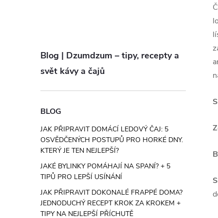
Č
l
l
z
Blog | Dzumdzum – tipy, recepty a
a
svět kávy a čajů
n
S
BLOG
Z
JAK PŘIPRAVIT DOMÁCÍ LEDOVÝ ČAJ: 5
OSVĚDČENÝCH POSTUPŮ PRO HORKÉ DNY.
KTERÝ JE TEN NEJLEPŠÍ?
B
JAKÉ BYLINKY POMÁHAJÍ NA SPANÍ? + 5
TIPŮ PRO LEPŠÍ USÍNÁNÍ
S
JAK PŘIPRAVIT DOKONALÉ FRAPPÉ DOMA?
d
JEDNODUCHÝ RECEPT KROK ZA KROKEM +
TIPY NA NEJLEPŠÍ PŘÍCHUTĚ