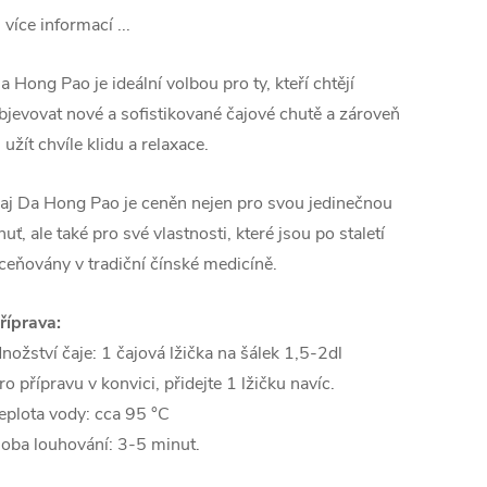
.. více informací ...
a Hong Pao je ideální volbou pro ty, kteří chtějí
bjevovat nové a sofistikované čajové chutě a zároveň
i užít chvíle klidu a relaxace.
aj Da Hong Pao je ceněn nejen pro svou jedinečnou
huť, ale také pro své vlastnosti, které jsou po staletí
ceňovány v tradiční čínské medicíně.
říprava:
nožství čaje: 1 čajová lžička na šálek 1,5-2dl
ro přípravu v konvici, přidejte 1 lžičku navíc.
eplota vody: cca 95 °C
oba louhování: 3-5 minut.