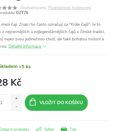
Podrobnosti hodnocení
Neohodnoceno
produktu:
DZT76
 mezi čaji. Znalci ho často označují za "Krále čajů". Je to
 z nejcennějších a nejlegendárnějších čajů v čínské tradici,
ý nejen svou jedinečnou chutí, ale také bohatou historií a
urou.
Detailní informace
Skladem
>5 ks
28 Kč
ná
:
VLOŽIT DO KOŠÍKU
Dotaz k produktu
Sdílet
Tisk