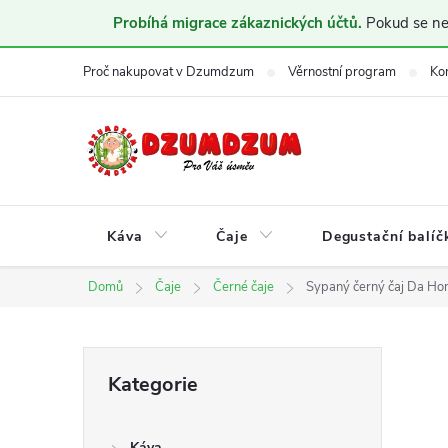
Probíhá migrace zákaznických účtů.
Pokud se nem
Přejít
Proč nakupovat v Dzumdzum
Věrnostní program
Ko
na
obsah
Káva
Čaje
Degustační balíč
Domů
Čaje
Černé čaje
Sypaný černý čaj Da Ho
P
Přeskočit
Kategorie
kategorie
o
Káva