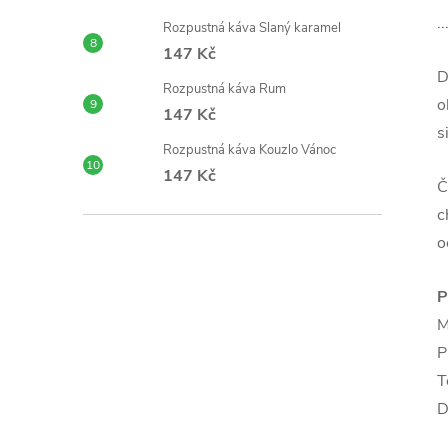
.
Rozpustná káva Slaný karamel
147 Kč
D
Rozpustná káva Rum
o
147 Kč
s
Rozpustná káva Kouzlo Vánoc
147 Kč
Č
c
o
P
M
P
T
D