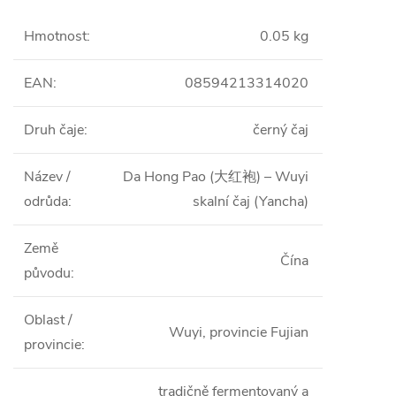
Hmotnost
:
0.05 kg
EAN
:
08594213314020
Druh čaje
:
černý čaj
Název /
Da Hong Pao (大红袍) – Wuyi
odrůda
:
skalní čaj (Yancha)
Země
Čína
původu
:
Oblast /
Wuyi, provincie Fujian
provincie
:
tradičně fermentovaný a