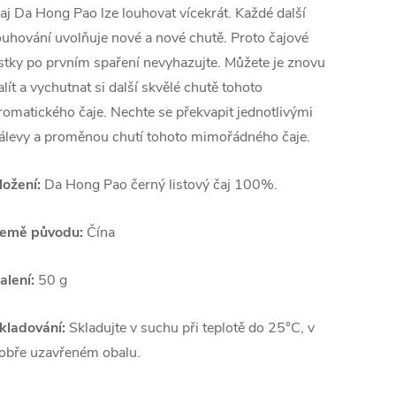
aj Da Hong Pao lze louhovat vícekrát. Každé další
ouhování uvolňuje nové a nové chutě. Proto čajové
ístky po prvním spaření nevyhazujte. Můžete je znovu
alít a vychutnat si další skvělé chutě tohoto
romatického čaje. Nechte se překvapit jednotlivými
álevy a proměnou chutí tohoto mimořádného čaje.
ložení:
Da Hong Pao černý listový čaj 100%.
emě původu:
Čína
alení:
50 g
kladování:
Skladujte v suchu při teplotě do 25°C, v
obře uzavřeném obalu.