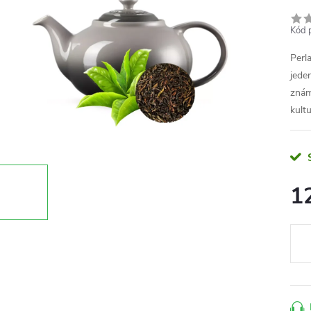
Kód 
Perla
jeden
znám
kult
1
Měr
cena