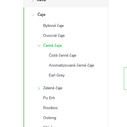
s
Čaje
t
Bylinné čaje
r
Ovocné čaje
a
Černé čaje
Čisté černé čaje
n
Aromatizované černé čaje
n
Earl Grey
í
Zelené čaje
Pu Erh
p
Rooibos
a
Oolong