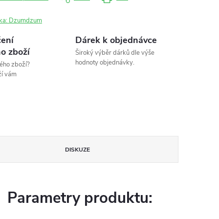
ka:
Dzumdzum
ení
Dárek k objednávce
o zboží
Široký výběr dárků dle výše
hodnoty objednávky.
ého zboží?
ží vám
DISKUZE
Parametry produktu: