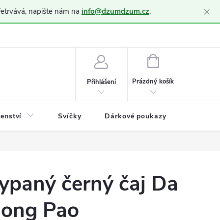
×
řetrvává, napište nám na
info@dzumdzum.cz
.
h údajů (GDPR)
NÁKUPNÍ
KOŠÍK
Prázdný košík
Přihlášení
šenství
Svíčky
Dárkové poukazy
Blog
ypaný černý čaj Da
ong Pao