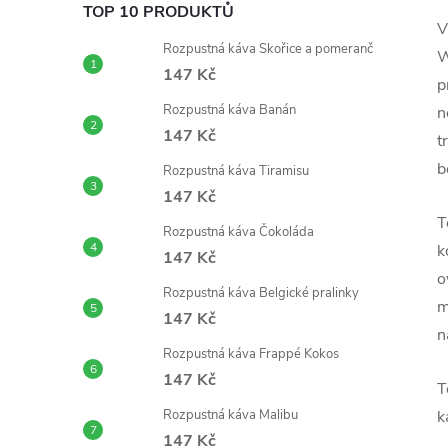
TOP 10 PRODUKTŮ
V
Rozpustná káva Skořice a pomeranč
W
147 Kč
p
Rozpustná káva Banán
n
147 Kč
t
b
Rozpustná káva Tiramisu
147 Kč
T
Rozpustná káva Čokoláda
k
147 Kč
o
Rozpustná káva Belgické pralinky
m
147 Kč
n
Rozpustná káva Frappé Kokos
147 Kč
T
Rozpustná káva Malibu
k
147 Kč