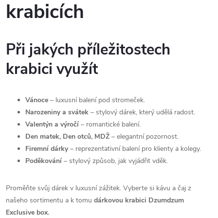
krabicích
d
a
Při jakých příležitostech
c
krabici využít
í
p
Vánoce
– luxusní balení pod stromeček.
r
Narozeniny a svátek
– stylový dárek, který udělá radost.
Valentýn a výročí
– romantické balení.
v
Den matek, Den otců, MDŽ
– elegantní pozornost.
Firemní dárky
– reprezentativní balení pro klienty a kolegy.
k
Poděkování
– stylový způsob, jak vyjádřit vděk.
y
Proměňte svůj dárek v luxusní zážitek. Vyberte si kávu a čaj z
v
našeho sortimentu a k tomu
dárkovou krabici Dzumdzum
ý
Exclusive box.