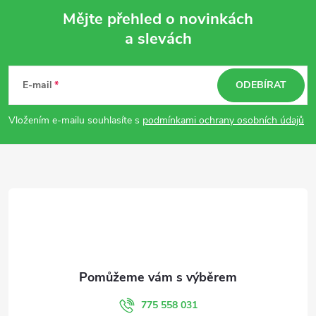
Mějte přehled o novinkách
a slevách
Z
á
E-mail
ODEBÍRAT
p
Vložením e-mailu souhlasíte s
podmínkami ochrany osobních údajů
a
t
í
775 558 031