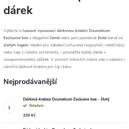
dárek
Vyberte si
luxusní vysouvací dárkovou krabici Dzumdzum
Exclusive box
v elegantní
černé
nebo jarní pastelové
žluté
barvě se
zlatým logem
. Ideální pro zabalení ochucené rozpustné i mleté kávy
nebo čaje z našeho sortimentu – proměňte každý dárek v
nezapomenutelný zážitek. V zimních měsících máme zde v nabídce i
vánoční dárkové krabice pro čaj i kávu.
Nejprodávanější
Dárková krabice Dzumdzum Exclusive box - žlutý
Skladem
259 Kč