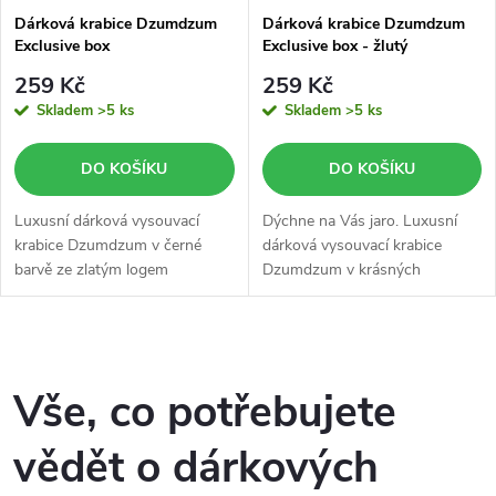
s
p
Dárková krabice Dzumdzum
Dárková krabice Dzumdzum
Exclusive box
Exclusive box - žlutý
p
r
259 Kč
259 Kč
r
Skladem
>5 ks
Skladem
>5 ks
o
o
DO KOŠÍKU
DO KOŠÍKU
d
d
Luxusní dárková vysouvací
Dýchne na Vás jaro. Luxusní
u
krabice Dzumdzum v černé
dárková vysouvací krabice
barvě ze zlatým logem
Dzumdzum v krásných
u
Dzumdzum.
pastelových barvách ze zlatým
k
logem Dzumdzum.
k
O
t
t
v
Vše, co potřebujete
ů
ů
l
vědět o dárkových
á