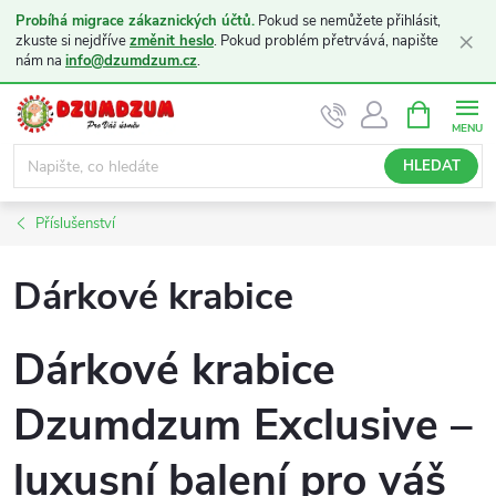
Probíhá migrace zákaznických účtů.
Pokud se nemůžete přihlásit,
×
zkuste si nejdříve
změnit heslo
. Pokud problém přetrvává, napište
nám na
info@dzumdzum.cz
.
Přejít
NÁKUPNÍ
KOŠÍK
na
obsah
HLEDAT
Příslušenství
Dárkové krabice
Dárkové krabice
Dzumdzum Exclusive –
luxusní balení pro váš