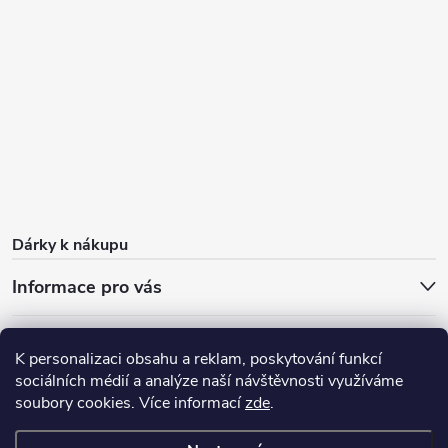
Dárky k nákupu
Informace pro vás
O nás
FAQ - časté dotazy
Sleva 100 Kč na první nákup
K personalizaci obsahu a reklam, poskytování funkcí
Dárky k nákupu
Doprava zdarma od 1 000 Kč
Blog
sociálních médií a analýze naší návštěvnosti využíváme
soubory cookies. Více informací
Výdejní místo
zde
.