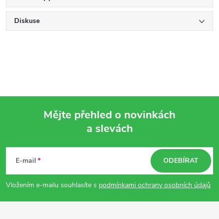
Diskuse
Mějte přehled o novinkách
a slevách
Z
á
E-mail
ODEBÍRAT
p
Vložením e-mailu souhlasíte s
podmínkami ochrany osobních údajů
a