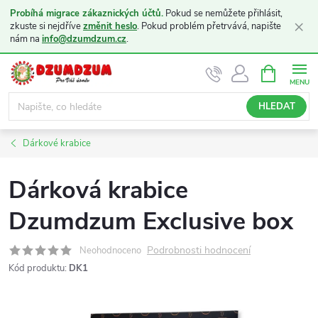
Probíhá migrace zákaznických účtů.
Pokud se nemůžete přihlásit,
×
zkuste si nejdříve
změnit heslo
. Pokud problém přetrvává, napište
nám na
info@dzumdzum.cz
.
Přejít
NÁKUPNÍ
KOŠÍK
na
obsah
HLEDAT
Dárkové krabice
Dárková krabice
Dzumdzum Exclusive box
Podrobnosti hodnocení
Neohodnoceno
Kód produktu:
DK1