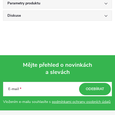
Parametry produktu
Diskuse
Mějte přehled o novinkách
a slevách
Z
á
E-mail
ODEBÍRAT
p
Vložením e-mailu souhlasíte s
podmínkami ochrany osobních údajů