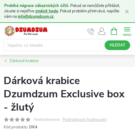
Probíhá migrace zákaznických účtů.
Pokud se nemůžete přihlásit,
×
zkuste si nejdříve
změnit heslo
. Pokud problém přetrvává, napište
nám na
info@dzumdzum.cz
.
Přejít
NÁKUPNÍ
KOŠÍK
na
obsah
HLEDAT
Dárkové krabice
Dárková krabice
Dzumdzum Exclusive box
- žlutý
Podrobnosti hodnocení
Neohodnoceno
Kód produktu:
DK4