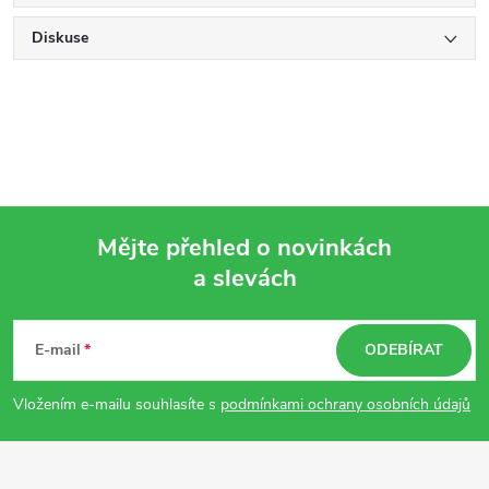
Diskuse
Mějte přehled o novinkách
a slevách
Z
á
E-mail
ODEBÍRAT
p
Vložením e-mailu souhlasíte s
podmínkami ochrany osobních údajů
a