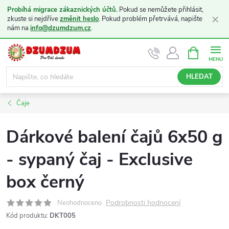
Probíhá migrace zákaznických účtů.
Pokud se nemůžete přihlásit,
×
zkuste si nejdříve
změnit heslo
. Pokud problém přetrvává, napište
nám na
info@dzumdzum.cz
.
Přejít
NÁKUPNÍ
KOŠÍK
na
obsah
HLEDAT
Čaje
Dárkové balení čajů 6x50 g
- sypaný čaj - Exclusive
box černý
Podrobnosti hodnocení
Neohodnoceno
Kód produktu:
DKT005