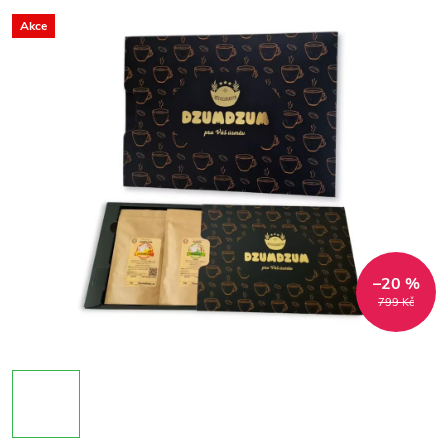
Akce
–20 %
799 Kč