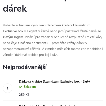
dárek
Vyberte si
luxusní vysouvací dárkovou krabici Dzumdzum
Exclusive box
v elegantní
černé
nebo jarní pastelové
žluté
barvě se
zlatým logem
. Ideální pro zabalení ochucené rozpustné i mleté kávy
nebo čaje z našeho sortimentu – proměňte každý dárek v
nezapomenutelný zážitek. V zimních měsících máme zde v nabídce i
vánoční dárkové krabice pro čaj i kávu.
Nejprodávanější
Dárková krabice Dzumdzum Exclusive box - žlutý
Skladem
259 Kč