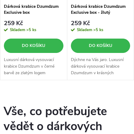
s
p
Dárková krabice Dzumdzum
Dárková krabice Dzumdzum
Exclusive box
Exclusive box - žlutý
p
r
259 Kč
259 Kč
r
Skladem
>5 ks
Skladem
>5 ks
o
o
DO KOŠÍKU
DO KOŠÍKU
d
d
Luxusní dárková vysouvací
Dýchne na Vás jaro. Luxusní
u
krabice Dzumdzum v černé
dárková vysouvací krabice
barvě ze zlatým logem
Dzumdzum v krásných
u
Dzumdzum.
pastelových barvách ze zlatým
k
logem Dzumdzum.
k
O
t
t
v
Vše, co potřebujete
ů
ů
l
vědět o dárkových
á