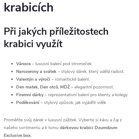
krabicích
d
a
Při jakých příležitostech
c
krabici využít
í
p
Vánoce
– luxusní balení pod stromeček.
r
Narozeniny a svátek
– stylový dárek, který udělá radost.
Valentýn a výročí
– romantické balení.
v
Den matek, Den otců, MDŽ
– elegantní pozornost.
Firemní dárky
– reprezentativní balení pro klienty a kolegy.
k
Poděkování
– stylový způsob, jak vyjádřit vděk.
y
Proměňte svůj dárek v luxusní zážitek. Vyberte si kávu a čaj z
v
našeho sortimentu a k tomu
dárkovou krabici Dzumdzum
ý
Exclusive box.