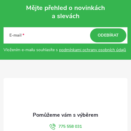
Mějte přehled o novinkách
a slevách
Z
á
E-mail
ODEBÍRAT
p
Vložením e-mailu souhlasíte s
podmínkami ochrany osobních údajů
a
t
í
775 558 031