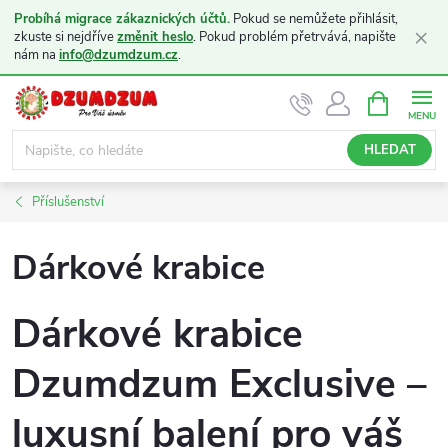
Probíhá migrace zákaznických účtů.
Pokud se nemůžete přihlásit,
×
zkuste si nejdříve
změnit heslo
. Pokud problém přetrvává, napište
nám na
info@dzumdzum.cz
.
Přejít
NÁKUPNÍ
KOŠÍK
na
obsah
HLEDAT
Příslušenství
Dárkové krabice
Dárkové krabice
Dzumdzum Exclusive –
luxusní balení pro váš