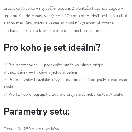
Brazilská Arabika v nejlepším podání. Z plantáže Fazenda Lagoa v
regionu Sul de Minas, ve výšce 1 100 m n.m. Hedvábně hladká chuť
s tóny meruňky, medu a kakaa. Minimální kyselost, přirozená
sladkost — káva, u které zavřete oči a necháte se unést.
Pro koho je set ideální?
✅ Pro nerozhodné — porovnáte směs vs. single origin
✅ Jako dárek — tři kávy v jednom balení
✅ Pro milovníky brazilské kávy — dva brazilské originály + espresso
směs
✅ Pro ty, kdo chtějí zjistit, zda preferují směs nebo čistou Arabiku
Parametry setu:
Obsah: 3× 250 g zrnkové kávy