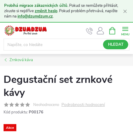
Probíhá migrace zákaznických účtů.
Pokud se nemůžete přihlásit,
×
zkuste si nejdříve
změnit heslo
. Pokud problém přetrvává, napište
nám na
info@dzumdzum.cz
.
Přejít
NÁKUPNÍ
KOŠÍK
na
obsah
HLEDAT
Zrnková káva
Degustační set zrnkové
kávy
Podrobnosti hodnocení
Neohodnoceno
Kód produktu:
P00176
Akce