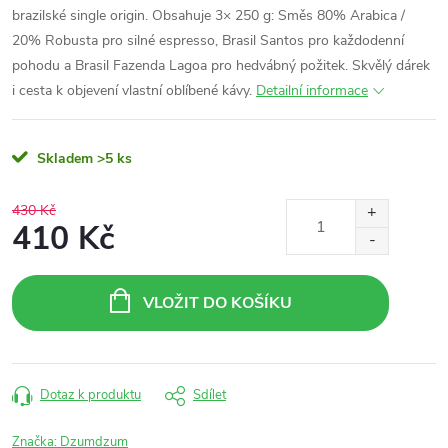
brazilské single origin. Obsahuje 3× 250 g: Směs 80% Arabica /
20% Robusta pro silné espresso, Brasil Santos pro každodenní
pohodu a Brasil Fazenda Lagoa pro hedvábný požitek. Skvělý dárek
i cesta k objevení vlastní oblíbené kávy.
Detailní informace
Skladem
>5 ks
430 Kč
410 Kč
Měrná
cena:
VLOŽIT DO KOŠÍKU
Dotaz k produktu
Sdílet
Značka:
Dzumdzum