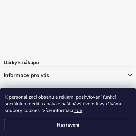
Dárky k nákupu
Informace pro vás
O nás
FAQ - časté dotazy
Sleva 100 Kč na první nákup
K personalizaci obsahu a reklam, poskytování funkcí
Dárky k nákupu
Doprava zdarma od 1 000 Kč
Blog
sociálních médií a analýze naší návštěvnosti využíváme
soubory cookies. Více informací
zde
.
Výdejní místo
Nastavení
Copyright 2026
Dzumdzum
. Všechna práva vyhrazena.
Upravit