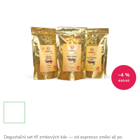
–4 %
430 Kč
Degustační set tří zrnkových káv — od espresso směsi až po