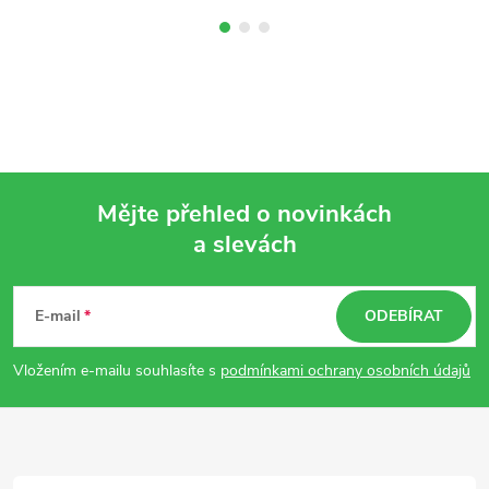
Mějte přehled o novinkách
a slevách
Z
á
E-mail
ODEBÍRAT
p
Vložením e-mailu souhlasíte s
podmínkami ochrany osobních údajů
a
t