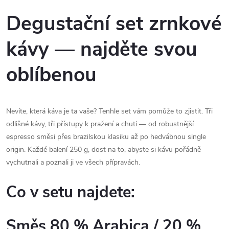
Degustační set zrnkové
kávy — najděte svou
oblíbenou
Nevíte, která káva je ta vaše? Tenhle set vám pomůže to zjistit. Tři
odlišné kávy, tři přístupy k pražení a chuti — od robustnější
espresso směsi přes brazilskou klasiku až po hedvábnou single
origin. Každé balení 250 g, dost na to, abyste si kávu pořádně
vychutnali a poznali ji ve všech přípravách.
Co v setu najdete:
Směs 80 % Arabica / 20 %