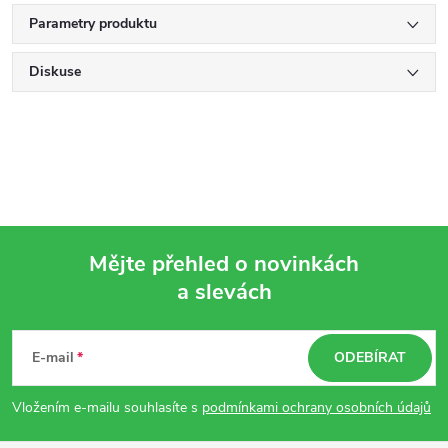
Parametry produktu
Diskuse
Mějte přehled o novinkách
a slevách
Z
á
E-mail
ODEBÍRAT
p
Vložením e-mailu souhlasíte s
podmínkami ochrany osobních údajů