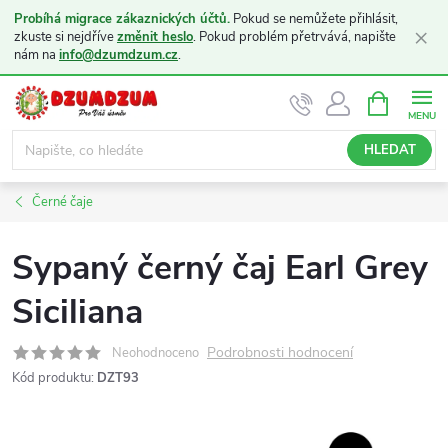
Probíhá migrace zákaznických účtů.
Pokud se nemůžete přihlásit,
×
zkuste si nejdříve
změnit heslo
. Pokud problém přetrvává, napište
nám na
info@dzumdzum.cz
.
Přejít
NÁKUPNÍ
KOŠÍK
na
obsah
HLEDAT
Černé čaje
Sypaný černý čaj Earl Grey
Siciliana
Podrobnosti hodnocení
Neohodnoceno
Kód produktu:
DZT93