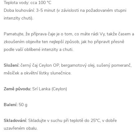
Teplota vody: cca 100 °C
Doba louhování: 3-5 minut (
v závislosti na požadovaném stupni
intenzity chuti).
Pamatujte, že příprava čaje je o tom, co máte rádi Vy, takže časem a
zkoušením objevíte ten nejlepší způsob, jak ho připravit přesně
podle vaší oblíbené intenzity a chuti.
Složení:
č
erný čaj Ceylon OP, bergamotový olej, sušený pomeranč,
měsíček a okvětní lístky slunečnice.
Země původu:
Srí Lanka (Ceylon)
Balení:
50 g
Skladování:
Skladujte v suchu při teplotě do 25°C, v dobře
uzavřeném obalu.