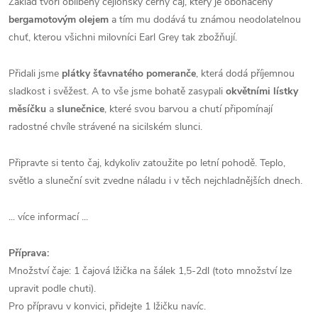
Základ tvoří oblíbený cejlonský černý čaj, který je obohacený
bergamotovým olejem
a tím mu dodává tu známou neodolatelnou
chuť, kterou všichni milovníci Earl Grey tak zbožňují.
Přidali jsme
plátky šťavnatého pomeranče
, která dodá příjemnou
sladkost i svěžest. A to vše jsme bohatě zasypali
okvětními lístky
měsíčku
a
slunečnice
, které svou barvou a chutí připomínají
radostné chvíle strávené na sicilském slunci.
Připravte si tento čaj, kdykoliv zatoužite po letní pohodě. Teplo,
světlo a sluneční svit zvedne náladu i v těch nejchladnějších dnech.
... více informací ...
Příprava:
Množství čaje: 1 čajová lžička na šálek 1,5-2dl (
toto množství lze
upravit podle chuti).
Pro přípravu v konvici, přidejte 1 lžičku navíc.