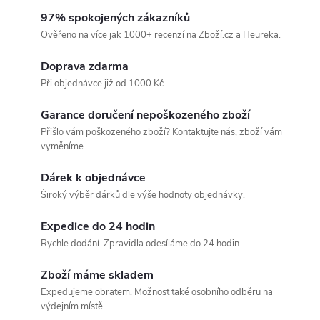
s
97% spokojených zákazníků
k
Ověřeno na více jak 1000+ recenzí na Zboží.cz a Heureka.
l
Doprava zdarma
Při objednávce již od 1000 Kč.
a
Garance doručení nepoškozeného zboží
d
Přišlo vám poškozeného zboží? Kontaktujte nás, zboží vám
vyměníme.
e
Dárek k objednávce
m
Široký výběr dárků dle výše hodnoty objednávky.
,
Expedice do 24 hodin
Rychle dodání. Zpravidla odesíláme do 24 hodin.
e
Zboží máme skladem
x
Expedujeme obratem. Možnost také osobního odběru na
výdejním místě.