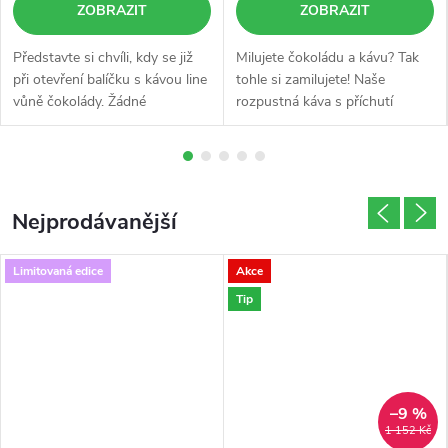
ZOBRAZIT
ZOBRAZIT
i
Představte si chvíli, kdy se již
Milujete čokoládu a kávu? Tak
d
při otevření balíčku s kávou line
tohle si zamilujete! Naše
vůně čokolády. Žádné
rozpustná káva s příchutí
l
zdlouhavé vaření – 1 až 2 lžičky
belgických pralinek je jako malý
kávy do hrnku, zalít a můžete si
výlet do belgické čokoládovny –
a
užívat. Ráno vás...
přímo z vašeho šálku.
Vyrobená...
d
Nejprodávanější
o
Limitovaná edice
Akce
2
Tip
4
h
–9 %
o
1 152 Kč