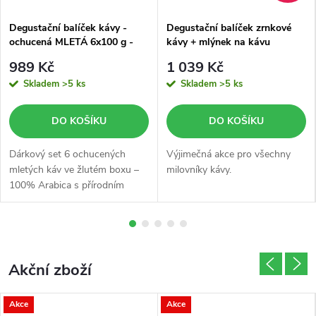
d
Degustační balíček kávy -
Degustační balíček zrnkové
ochucená MLETÁ 6x100 g -
kávy + mlýnek na kávu
i
žlutý box
989 Kč
1 039 Kč
n
Skladem
>5 ks
Skladem
>5 ks
DO KOŠÍKU
DO KOŠÍKU
Dárkový set 6 ochucených
Výjimečná akce pro všechny
mletých káv ve žlutém boxu –
milovníky kávy.
100% Arabica s přírodním
aroma, 6× 100 g. Šest příchutí,
šest vůní. Voňavý dárek, který
potěší každého kaváře.
Akční zboží
Akce
Akce