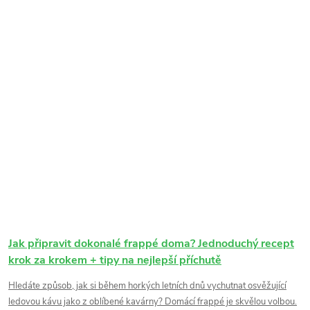
Jak připravit dokonalé frappé doma? Jednoduchý recept
krok za krokem + tipy na nejlepší příchutě
Hledáte způsob, jak si během horkých letních dnů vychutnat osvěžující
ledovou kávu jako z oblíbené kavárny? Domácí frappé je skvělou volbou.