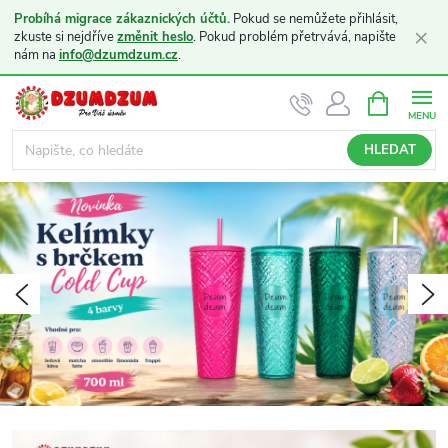
Probíhá migrace zákaznických účtů.
Pokud se nemůžete přihlásit,
×
zkuste si nejdříve
změnit heslo
. Pokud problém přetrvává, napište
nám na
info@dzumdzum.cz
.
Přejít
NÁKUPNÍ
KOŠÍK
na
obsah
HLEDAT
K
á
v
Předchozí
N
a
a
s