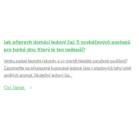
Jak připravit domácí ledový čaj: 5 osvědčených postupů
pro horké dny. Který je ten nejlepší?
Venku padají teplotní rekordy a vy marně hledáte zaručené osvěžení?
Zapomeňte na přeslazené kupované ledové čaje v plastových lahví plné
umělých aromat. Skutečný ledový čaj...
Číst článek