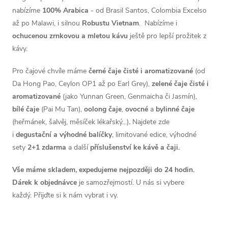
nabízíme
100% Arabica
- od Brasil Santos, Colombia Excelso
až po Malawi, i silnou
Robustu Vietnam
. Nabízíme i
ochucenou zrnkovou a mletou kávu
ještě pro lepší prožitek z
kávy.
Pro čajové chvíle máme
černé čaje čisté i aromatizované
(od
Da Hong Pao
, Ceylon OP1 až po Earl Grey
),
zelené čaje čisté i
aromatizované
(jako
Yunnan Green
,
Genmaicha či Jasmín
),
bílé čaje
(Pai Mu Tan),
oolong čaje
,
ovocné
a
bylinné čaje
(heřmánek, šalvěj, měsíček lékařský...)
.
Najdete zde
i
d
egustační a výhodné balíčky
, limitované edice, výhodné
sety
2+1 zdarma
a další
příslušenství ke kávě a čaji.
Vše máme skladem, expedujeme nejpozději do 24 hodin.
Dárek k objednávce
je samozřejmostí. U nás si vybere
každý. Přijďte si k nám vybrat i vy.