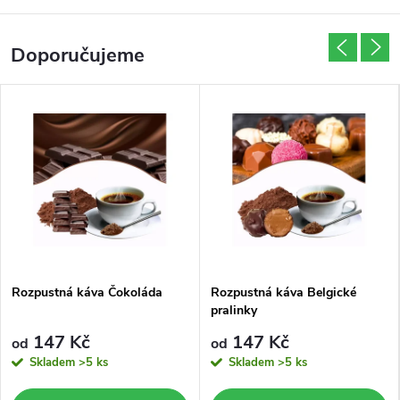
p
e
Doporučujeme
d
i
c
e
z
p
Rozpustná káva Čokoláda
Rozpustná káva Belgické
r
pralinky
147 Kč
147 Kč
od
od
a
Skladem
>5 ks
Skladem
>5 ks
v