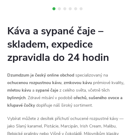
mladých lístků s jemnou
květinovou chutí a nízkým...
Káva a sypané čaje –
skladem, expedice
zpravidla do 24 hodin
Dzumdzum je český online obchod
specializovaný na
ochucenou rozpustnou kávu
,
zrnkovou kávu
prémiové kvality
,
mletou kávu
a
sypané čaje
z celého světa, včetně těch
bylinných
. Zdravé mlsání v podobě
ořechů, sušeného ovoce a
křupavé čočky
doplňuje náš široký sortiment.
Vybírat můžete z desítek příchutí ochucené rozpustné kávy —
jako Slaný karamel, Pistácie, Marcipán, Irish Cream, Malibu,
Belgické pralinky nebo Višně v čokoládě. Milovníkům klasiky