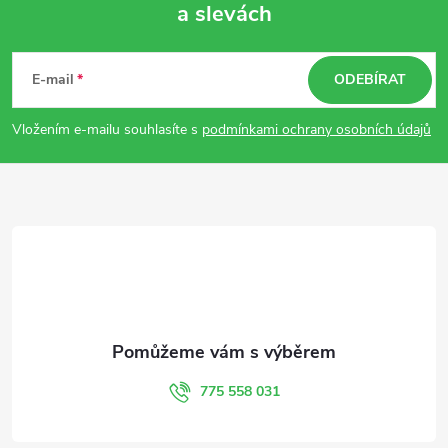
a slevách
Z
á
E-mail
ODEBÍRAT
p
Vložením e-mailu souhlasíte s
podmínkami ochrany osobních údajů
a
t
í
775 558 031