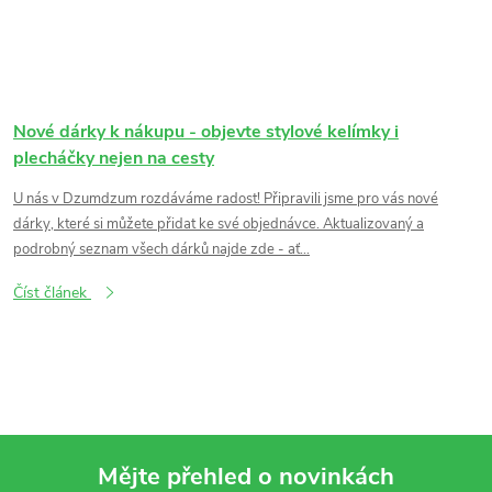
Nové dárky k nákupu - objevte stylové kelímky i
plecháčky nejen na cesty
U nás v Dzumdzum rozdáváme radost! Připravili jsme pro vás nové
dárky, které si můžete přidat ke své objednávce. Aktualizovaný a
podrobný seznam všech dárků najde zde - ať...
Číst článek
Mějte přehled o novinkách