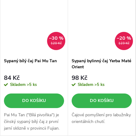
–30 %
–20 %
120 Kč
123 Kč
Sypaný bílý čaj Pai Mu Tan
Sypaný bylinný čaj Yerba Maté
Orient
84 Kč
98 Kč
Skladem
>5 ks
Skladem
>5 ks
DO KOŠÍKU
DO KOŠÍKU
Pai Mu Tan ("Bílá pivoňka") je
Čajové pomyšlení pro labužníky
čínský sypaný bílý čaj z první
orientálních chutí.
jarní sklizně v provincii Fujian.
50 g ručně sbíraných pupenů a