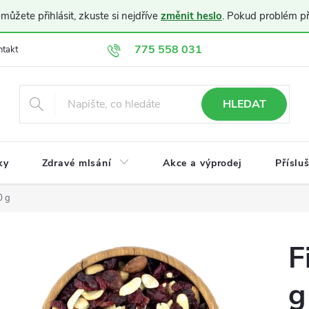
ůžete přihlásit, zkuste si nejdříve
změnit heslo
. Pokud problém p
775 558 031
ntakt
Doprava a platba
Obchodní podmínky
Ochrana osobníc
HLEDAT
ky
Zdravé mlsání
Akce a výprodej
Příslu
0 g
F
g