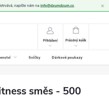
×
řetrvává, napište nám na
info@dzumdzum.cz
.
h údajů (GDPR)
NÁKUPNÍ
KOŠÍK
Prázdný košík
Přihlášení
šenství
Svíčky
Dárkové poukazy
Blog
itness směs - 500