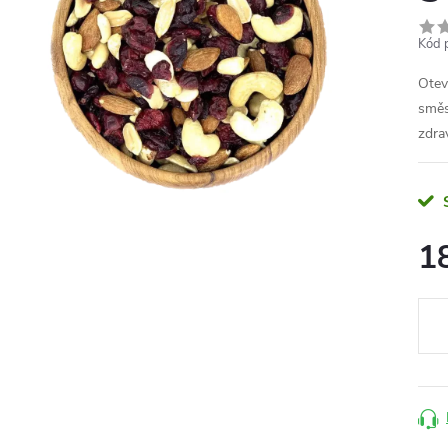
Kód 
Otev
směs
zdrav
1
Měr
cena