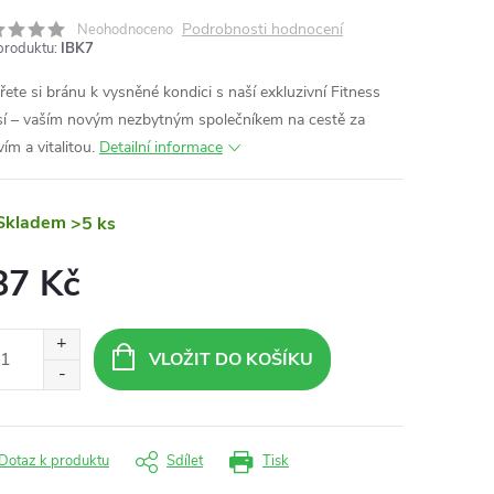
Podrobnosti hodnocení
Neohodnoceno
produktu:
IBK7
řete si bránu k vysněné kondici s naší exkluzivní Fitness
í – vaším novým nezbytným společníkem na cestě za
ím a vitalitou.
Detailní informace
Skladem
>5 ks
87 Kč
ná
:
VLOŽIT DO KOŠÍKU
Dotaz k produktu
Sdílet
Tisk