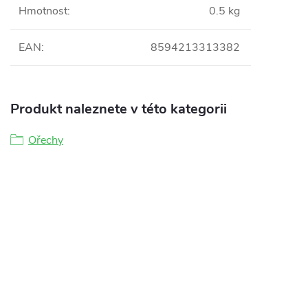
Hmotnost
:
0.5 kg
EAN
:
8594213313382
Produkt naleznete v této kategorii
Ořechy