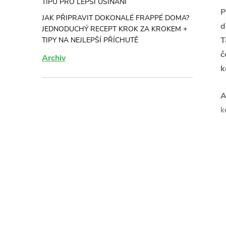
TIPŮ PRO LEPŠÍ USÍNÁNÍ
P
JAK PŘIPRAVIT DOKONALÉ FRAPPÉ DOMA?
d
JEDNODUCHÝ RECEPT KROK ZA KROKEM +
T
TIPY NA NEJLEPŠÍ PŘÍCHUTĚ
č
Archiv
k
A
k