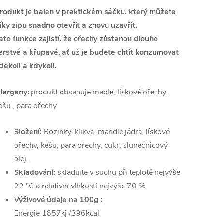
rodukt je balen v praktickém sáčku, který můžete
íky zipu snadno otevřít a znovu uzavřít.
ato funkce zajistí, že ořechy zůstanou dlouho
erstvé a křupavé, ať už je budete chtít konzumovat
dekoli a kdykoli.
lergeny:
produkt obsahuje madle, lískové ořechy,
ešu , para ořechy
Složení:
Rozinky, klikva, mandle jádra, lískové
ořechy, kešu, para ořechy, cukr, slunečnicový
olej.
Skladování:
skladujte v suchu při teplotě nejvýše
22 °C a relativní vlhkosti nejvýše 70 %.
Výživové údaje na 100g :
Energie 1657kj /396kcal