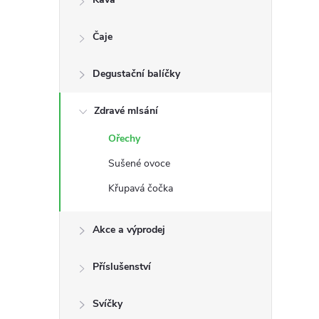
s
Čaje
t
Degustační balíčky
r
a
Zdravé mlsání
Ořechy
n
Sušené ovoce
n
Křupavá čočka
í
Akce a výprodej
p
Příslušenství
a
Svíčky