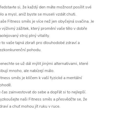
ředstavte si, že každý den máte možnost posílit své
ělo a mysl, aniž byste se museli vzdát chuti.
aše Fitness směs je více než jen obyčejná svačina. Je
o výživný zážitek, který promění vaše tělo v dobře
aolejovaný stroj plný vitality.
e to vaše tajná zbraň pro dlouhodobé zdraví a
ezkonkurenční pohodu.
enechte se už dál mýlit jinými alternativami, které
libují mnoho, ale nabízejí málo.
itness směs je klíčem k vaší fyzické a mentální
ohodě.
e čas zainvestovat do sebe a dopřát si to nejlepší.
yzkoušejte naši Fitness směs a přesvědčte se, že
draví a chuť mohou jít ruku v ruce.