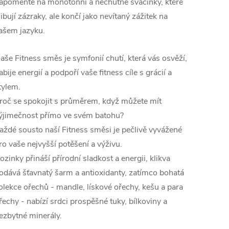
apomeňte na monotónní a nechutné svačinky, které
libují zázraky, ale končí jako nevítaný zážitek na
ašem jazyku.
aše Fitness směs je symfonií chutí, která vás osvěží,
abije energií a podpoří vaše fitness cíle s grácií a
tylem.
roč se spokojit s průměrem, když můžete mít
ýjimečnost přímo ve svém batohu?
aždé sousto naší Fitness směsi je pečlivě vyvážené
ro vaše nejvyšší potěšení a výživu.
ozinky přináší přírodní sladkost a energii, klikva
odává šťavnatý šarm a antioxidanty, zatímco bohatá
olekce ořechů - mandle, lískové ořechy, kešu a para
řechy - nabízí srdci prospěšné tuky, bílkoviny a
ezbytné minerály.