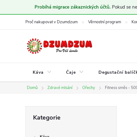
Probíhá migrace zákaznických účtů.
Pokud se nem
Přejít
Proč nakupovat v Dzumdzum
Věrnostní program
Ko
na
obsah
Káva
Čaje
Degustační balíč
Domů
Zdravé mlsání
Ořechy
Fitness směs - 50
P
Přeskočit
Kategorie
kategorie
o
Káva