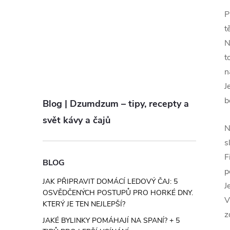
P
t
N
t
n
J
b
Blog | Dzumdzum – tipy, recepty a
svět kávy a čajů
N
s
F
BLOG
p
JAK PŘIPRAVIT DOMÁCÍ LEDOVÝ ČAJ: 5
J
OSVĚDČENÝCH POSTUPŮ PRO HORKÉ DNY.
V
KTERÝ JE TEN NEJLEPŠÍ?
z
JAKÉ BYLINKY POMÁHAJÍ NA SPANÍ? + 5