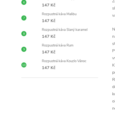
Z
147 Kč
s
Rozpustná káva Malibu
v
147 Kč
N
Rozpustná káva Slaný karamel
147 Kč
n
s
Rozpustná káva Rum
P
147 Kč
v
Rozpustná káva Kouzlo Vánoc
K
147 Kč
p
R
d
k
o
n