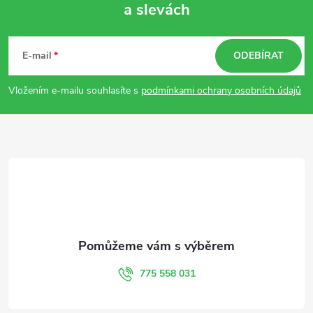
a slevách
Z
á
E-mail
ODEBÍRAT
p
Vložením e-mailu souhlasíte s
podmínkami ochrany osobních údajů
a
t
í
775 558 031