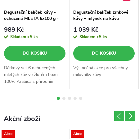
d
Degustační balíček kávy -
Degustační balíček zrnkové
ochucená MLETÁ 6x100 g -
kávy + mlýnek na kávu
i
žlutý box
989 Kč
1 039 Kč
n
Skladem
>5 ks
Skladem
>5 ks
DO KOŠÍKU
DO KOŠÍKU
Dárkový set 6 ochucených
Výjimečná akce pro všechny
mletých káv ve žlutém boxu –
milovníky kávy.
100% Arabica s přírodním
aroma, 6× 100 g. Šest příchutí,
šest vůní. Voňavý dárek, který
potěší každého kaváře.
Akční zboží
Akce
Akce