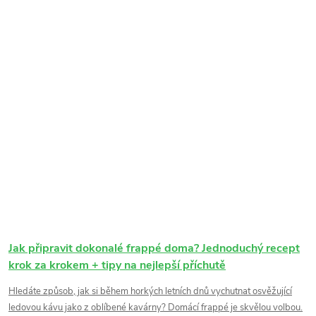
Jak připravit dokonalé frappé doma? Jednoduchý recept
krok za krokem + tipy na nejlepší příchutě
Hledáte způsob, jak si během horkých letních dnů vychutnat osvěžující
ledovou kávu jako z oblíbené kavárny? Domácí frappé je skvělou volbou.