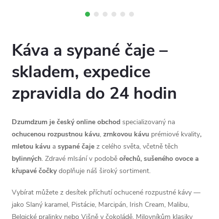
mladých lístků s jemnou
květinovou chutí a nízkým...
Káva a sypané čaje –
skladem, expedice
zpravidla do 24 hodin
Dzumdzum je český online obchod
specializovaný na
ochucenou rozpustnou kávu
,
zrnkovou kávu
prémiové kvality
,
mletou kávu
a
sypané čaje
z celého světa, včetně těch
bylinných
. Zdravé mlsání v podobě
ořechů, sušeného ovoce a
křupavé čočky
doplňuje náš široký sortiment.
Vybírat můžete z desítek příchutí ochucené rozpustné kávy —
jako Slaný karamel, Pistácie, Marcipán, Irish Cream, Malibu,
Belgické pralinky nebo Višně v čokoládě. Milovníkům klasiky