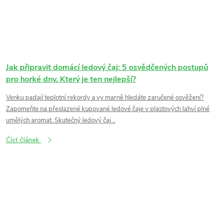
Jak připravit domácí ledový čaj: 5 osvědčených postupů
pro horké dny. Který je ten nejlepší?
Venku padají teplotní rekordy a vy marně hledáte zaručené osvěžení?
Zapomeňte na přeslazené kupované ledové čaje v plastových lahví plné
umělých aromat. Skutečný ledový čaj...
Číst článek