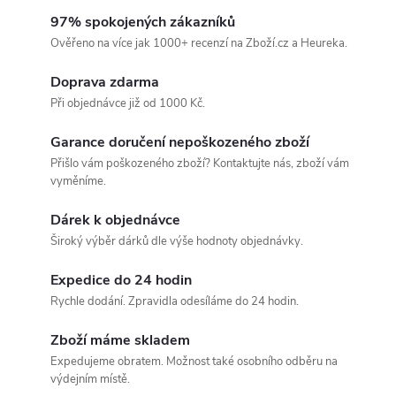
s
97% spokojených zákazníků
k
Ověřeno na více jak 1000+ recenzí na Zboží.cz a Heureka.
l
Doprava zdarma
Při objednávce již od 1000 Kč.
a
Garance doručení nepoškozeného zboží
d
Přišlo vám poškozeného zboží? Kontaktujte nás, zboží vám
vyměníme.
e
Dárek k objednávce
m
Široký výběr dárků dle výše hodnoty objednávky.
,
Expedice do 24 hodin
Rychle dodání. Zpravidla odesíláme do 24 hodin.
e
Zboží máme skladem
x
Expedujeme obratem. Možnost také osobního odběru na
výdejním místě.