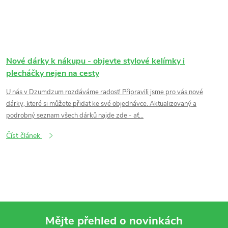
Nové dárky k nákupu - objevte stylové kelímky i
plecháčky nejen na cesty
U nás v Dzumdzum rozdáváme radost! Připravili jsme pro vás nové
dárky, které si můžete přidat ke své objednávce. Aktualizovaný a
podrobný seznam všech dárků najde zde - ať...
Číst článek
Mějte přehled o novinkách