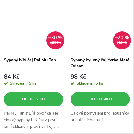
–30 %
–20 %
120 Kč
123 Kč
Sypaný bílý čaj Pai Mu Tan
Sypaný bylinný čaj Yerba Maté
Orient
84 Kč
98 Kč
Skladem
>5 ks
Skladem
>5 ks
DO KOŠÍKU
DO KOŠÍKU
Pai Mu Tan ("Bílá pivoňka") je
Čajové pomyšlení pro labužníky
čínský sypaný bílý čaj z první
orientálních chutí.
jarní sklizně v provincii Fujian.
50 g ručně sbíraných pupenů a