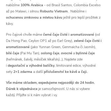
nabízíme
100% Arabica
- od Brasil Santos, Colombia Excelso
až po Malawi, i silnou
Robustu Vietnam
. Nabízíme i
ochucenou zrnkovou a mletou kávu
ještě pro lepší prožitek z
kávy.
Pro čajové chvíle máme
černé čaje čisté i aromatizované
(od
Da Hong Pao
, Ceylon OP1 až po Earl Grey
),
zelené čaje čisté i
aromatizované
(jako
Yunnan Green
,
Genmaicha či Jasmín
),
bílé čaje
(Pai Mu Tan),
oolong čaje
,
ovocné
a
bylinné čaje
(heřmánek, šalvěj, měsíček lékařský...)
.
Najdete zde
i
d
egustační a výhodné balíčky
, limitované edice, výhodné
sety
2+1 zdarma
a další
příslušenství ke kávě a čaji.
Vše máme skladem, expedujeme nejpozději do 24 hodin.
Dárek k objednávce
je samozřejmostí. U nás si vybere
každý. Přijďte si k nám vybrat i vy.