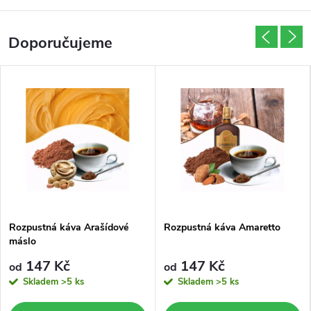
p
e
Doporučujeme
d
i
c
e
z
p
Rozpustná káva Arašídové
Rozpustná káva Amaretto
r
máslo
147 Kč
147 Kč
od
od
a
Skladem
>5 ks
Skladem
>5 ks
v