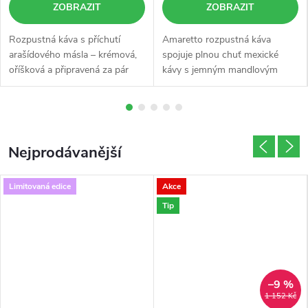
ZOBRAZIT
ZOBRAZIT
i
Rozpustná káva s příchutí
Amaretto rozpustná káva
d
arašídového másla – krémová,
spojuje plnou chuť mexické
oříšková a připravená za pár
kávy s jemným mandlovým
l
vteřin. Směs 80 % Arabiky a 20
aroma, které připomíná slavný
% Robusty s přírodním
italský likér – bez alkoholu.
a
arašídovým aroma nabízí chuť
Směs 80 % Arabiky a 20 %
praženého...
Robusty s...
d
Nejprodávanější
o
Limitovaná edice
Akce
2
Tip
4
h
–9 %
o
1 152 Kč