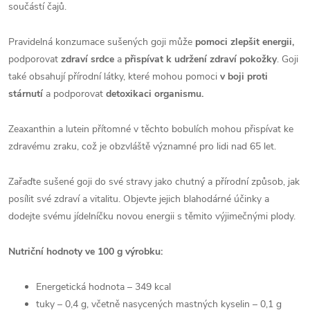
součástí čajů.
Pravidelná konzumace sušených goji může
pomoci zlepšit energii,
podporovat
zdraví srdce
a
přispívat k udržení zdraví pokožky
. Goji
také obsahují přírodní látky, které mohou pomoci
v boji proti
stárnutí
a podporovat
detoxikaci organismu.
Zeaxanthin a lutein přítomné v těchto bobulích mohou přispívat ke
zdravému zraku, což je obzvláště významné pro lidi nad 65 let.
Zařaďte sušené goji do své stravy jako chutný a přírodní způsob, jak
posílit své zdraví a vitalitu. Objevte jejich blahodárné účinky a
dodejte svému jídelníčku novou energii s těmito výjimečnými plody.
Nutriční hodnoty ve 100 g výrobku:
Energetická hodnota – 349 kcal
tuky – 0,4 g, včetně nasycených mastných kyselin – 0,1 g