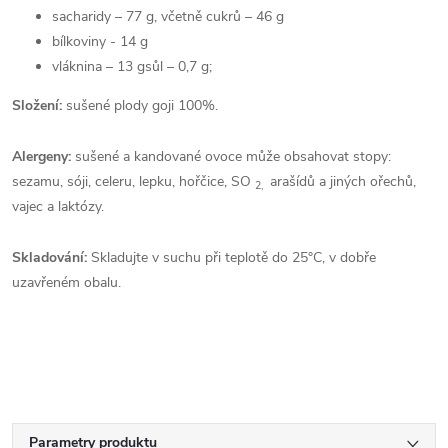
sacharidy – 77 g, včetně cukrů – 46 g
bílkoviny - 14 g
vláknina – 13 gsůl – 0,7 g;
Složení:
sušené plody goji 100%.
Alergeny:
sušené a kandované ovoce může obsahovat stopy:
sezamu, sóji, celeru, lepku, hořčice, SO
arašídů a jiných ořechů,
2,
vajec a laktózy.
Skladování:
Skladujte v suchu při teplotě do 25°C, v dobře
uzavřeném obalu.
Parametry produktu