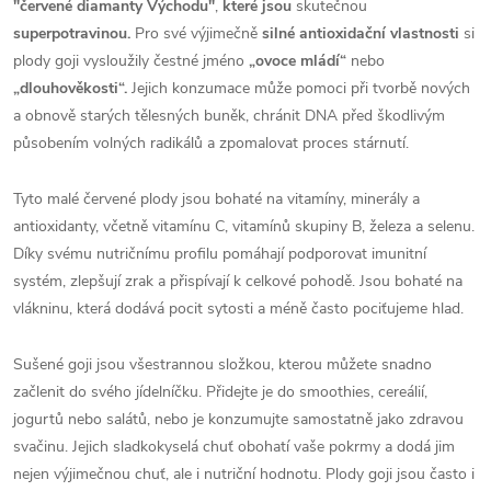
"červené diamanty Východu"
,
které jsou
skutečnou
superpotravinou.
Pro své výjimečně
silné antioxidační vlastnosti
si
plody goji vysloužily čestné jméno
„ovoce mládí“
nebo
„dlouhověkosti“.
Jejich konzumace může pomoci při tvorbě nových
a obnově starých tělesných buněk, chránit DNA před škodlivým
působením volných radikálů a zpomalovat proces stárnutí.
Tyto malé červené plody jsou bohaté na vitamíny, minerály a
antioxidanty, včetně vitamínu C, vitamínů skupiny B, železa a selenu.
Díky svému nutričnímu profilu pomáhají podporovat imunitní
systém,
zlepšují zrak a přispívají k celkové pohodě. Jsou bohaté na
vlákninu, která dodává pocit sytosti a méně často pociťujeme hlad.
Sušené goji jsou všestrannou složkou, kterou můžete snadno
začlenit do svého jídelníčku. Přidejte je do smoothies, cereálií,
jogurtů nebo salátů, nebo je konzumujte samostatně jako zdravou
svačinu. Jejich sladkokyselá chuť obohatí vaše pokrmy a dodá jim
nejen výjimečnou chuť, ale i nutriční hodnotu. Plody goji
jsou často i