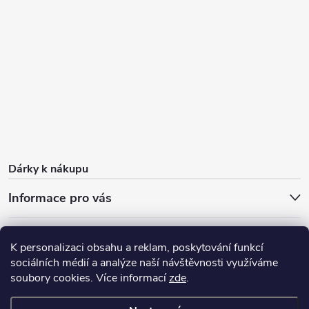
Dárky k nákupu
Informace pro vás
O nás
FAQ - časté dotazy
Sleva 100 Kč na první nákup
K personalizaci obsahu a reklam, poskytování funkcí
Dárky k nákupu
Doprava zdarma od 1 000 Kč
Blog
sociálních médií a analýze naší návštěvnosti využíváme
soubory cookies. Více informací
Výdejní místo
zde
.