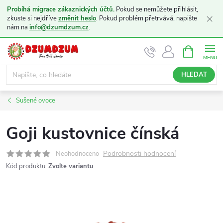
Probíhá migrace zákaznických účtů.
Pokud se nemůžete přihlásit,
×
zkuste si nejdříve
změnit heslo
. Pokud problém přetrvává, napište
nám na
info@dzumdzum.cz
.
Přejít
NÁKUPNÍ
KOŠÍK
na
obsah
HLEDAT
Sušené ovoce
Goji kustovnice čínská
Podrobnosti hodnocení
Neohodnoceno
Kód produktu:
Zvolte variantu