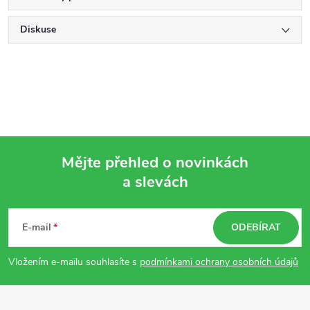
Diskuse
Mějte přehled o novinkách
a slevách
Z
á
E-mail
ODEBÍRAT
p
Vložením e-mailu souhlasíte s
podmínkami ochrany osobních údajů
a