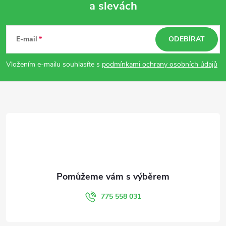
a slevách
Z
á
E-mail
ODEBÍRAT
p
Vložením e-mailu souhlasíte s
podmínkami ochrany osobních údajů
a
t
í
775 558 031