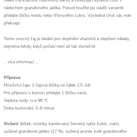
Nálev má krásnou rubínovou barvu a osvěžující kyselou chuť s
nádechem granátového jablka.
Pokud toužíte po sladší variantě,
přidejte lžičku medu nebo třtinového cukru. Výsledná chuť vás mile
překvapí.
Tento ovocný čaj je ideální pro doplnění vitamínů a zlepšení nálady,
zejména tehdy, když počasí není až tak slunečné.
... více informací ...
Příprava:
Množství čaje: 1 čajová lžička na šálek 1,5-2dl
Pro přípravu v konvici přidejte 1 lžičku navíc.
Teplota vody: cca 98 °C
Doba louhování: 5-8 minut.
Složení:
ibišek, rozinky, kandovaný červený rybíz (rybíz, cukr),
sušené granátové jablko (17 %), sušená aronie, květ granátového