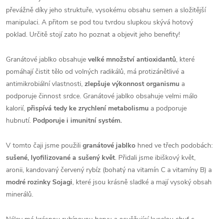
převážně díky j
eho struktuře, vysokému obsahu semen a složitější
manipulaci
. A přitom se pod tou tvrdou slupkou skývá hotový
poklad. Určitě stojí zato ho poznat a objevit jeho benefity!
Granátové jablko obsahuje
velké množství antioxidantů
, které
pomáhají čistit tělo od volných radikálů, má protizánětlivé a
antimikrobiální vlastnosti,
zlepšuje výkonnost organismu
a
podporuje činnost srdce. Granátové jablko obsahuje velmi málo
kalorií,
přispívá tedy ke zrychlení metabolismu
a podporuje
hubnutí.
Podporuje i imunitní systém.
V tomto čaji jsme použili
granátové jablko
hned ve třech podobách:
sušené, lyofilizované a sušený květ
. Přidali jsme ibiškový květ,
aronii, kandovaný červený rybíz (bohatý na vitamín C a vitamíny B) a
modré rozinky Sojagi
, které jsou krásně sladké a mají vysoký obsah
minerálů.