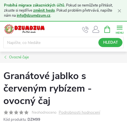
Probíhá migrace zákaznických účtů.
Pokud se nemůžete přihlásit,
×
zkuste si nejdříve
změnit heslo
. Pokud problém přetrvává, napište
nám na
info@dzumdzum.cz
.
Přejít
NÁKUPNÍ
KOŠÍK
na
obsah
HLEDAT
Ovocné čaje
Granátové jablko s
červeným rybízem -
ovocný čaj
Podrobnosti hodnocení
Neohodnoceno
Kód produktu:
DZM99