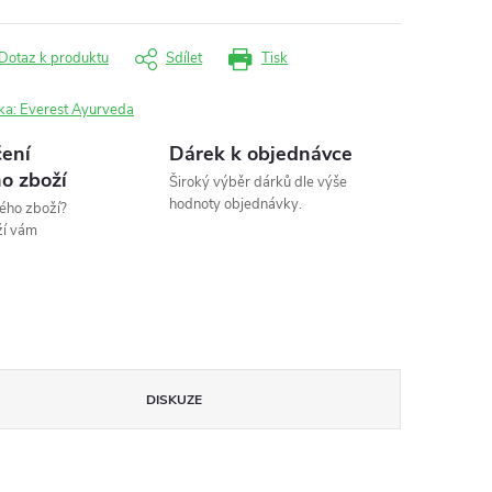
Dotaz k produktu
Sdílet
Tisk
ka:
Everest Ayurveda
ení
Dárek k objednávce
o zboží
Široký výběr dárků dle výše
hodnoty objednávky.
ého zboží?
ží vám
DISKUZE