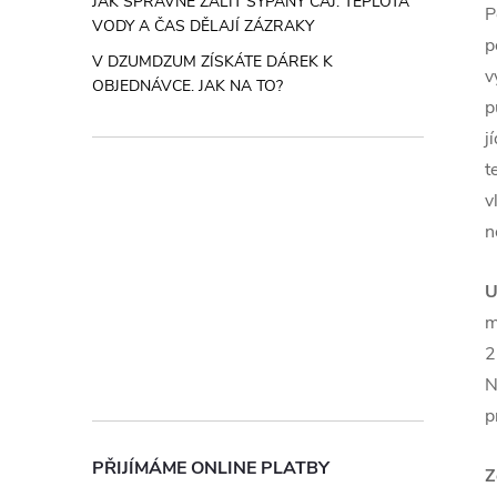
JAK SPRÁVNĚ ZALÍT SYPANÝ ČAJ: TEPLOTA
P
VODY A ČAS DĚLAJÍ ZÁZRAKY
p
V DZUMDZUM ZÍSKÁTE DÁREK K
v
OBJEDNÁVCE. JAK NA TO?
p
j
t
v
n
U
m
2
N
p
PŘIJÍMÁME ONLINE PLATBY
Z