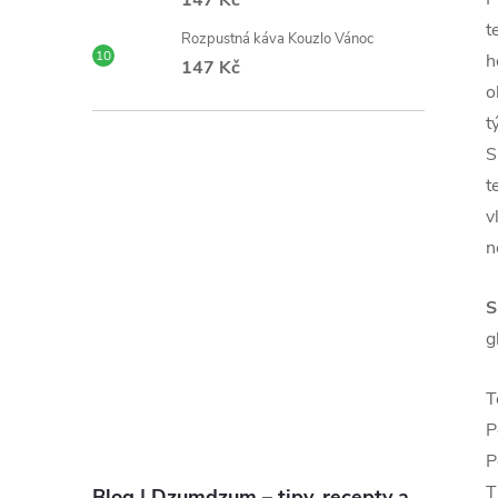
147 Kč
t
Rozpustná káva Kouzlo Vánoc
h
147 Kč
o
t
S
t
v
n
S
g
T
P
P
T
Blog | Dzumdzum – tipy, recepty a