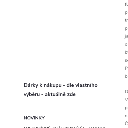
f
p
t
p
j
o
b
s
P
b
Dárky k nákupu - dle vlastního
D
výběru - aktuálně zde
V
p
n
NOVINKY
Č