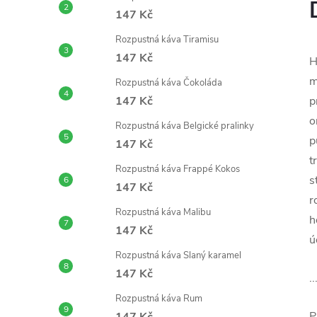
147 Kč
Rozpustná káva Tiramisu
147 Kč
H
m
Rozpustná káva Čokoláda
147 Kč
p
o
Rozpustná káva Belgické pralinky
p
147 Kč
t
Rozpustná káva Frappé Kokos
s
147 Kč
r
Rozpustná káva Malibu
h
147 Kč
ú
Rozpustná káva Slaný karamel
147 Kč
.
Rozpustná káva Rum
P