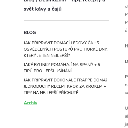
s
svět kávy a čajů
P
P
ú
BLOG
JAK PŘIPRAVIT DOMÁCÍ LEDOVÝ ČAJ: 5
H
OSVĚDČENÝCH POSTUPŮ PRO HORKÉ DNY.
KTERÝ JE TEN NEJLEPŠÍ?
D
JAKÉ BYLINKY POMÁHAJÍ NA SPANÍ? + 5
TIPŮ PRO LEPŠÍ USÍNÁNÍ
P
JAK PŘIPRAVIT DOKONALÉ FRAPPÉ DOMA?
n
JEDNODUCHÝ RECEPT KROK ZA KROKEM +
v
TIPY NA NEJLEPŠÍ PŘÍCHUTĚ
Archiv
U
a
j