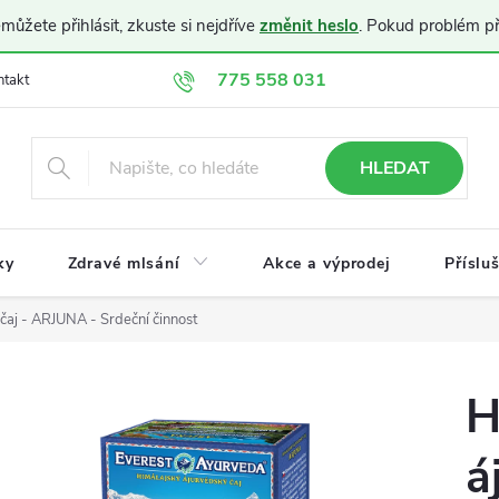
ůžete přihlásit, zkuste si nejdříve
změnit heslo
. Pokud problém p
775 558 031
ntakt
Doprava a platba
Obchodní podmínky
Ochrana osobníc
HLEDAT
ky
Zdravé mlsání
Akce a výprodej
Příslu
čaj - ARJUNA - Srdeční činnost
H
á