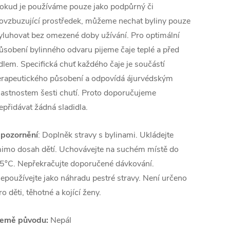
okud je používáme pouze jako podpůrný či
ovzbuzující prostředek, můžeme nechat byliny pouze
yluhovat bez omezené doby užívání. Pro optimální
ůsobení bylinného odvaru pijeme čaje teplé a před
ídlem. Specifická chuť každého čaje je součástí
erapeutického působení a odpovídá ájurvédským
lastnostem šesti chutí. Proto doporučujeme
epřidávat žádná sladidla.
pozornění
: Doplněk stravy s bylinami. Ukládejte
imo dosah dětí. Uchovávejte na suchém místě do
5°C. Nepřekračujte doporučené dávkování.
epoužívejte jako náhradu pestré stravy. Není určeno
ro děti, těhotné a kojící ženy.
emě původu:
Nepál