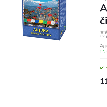
A
č
Kód 
Čaj 
info
1
Měr
cena