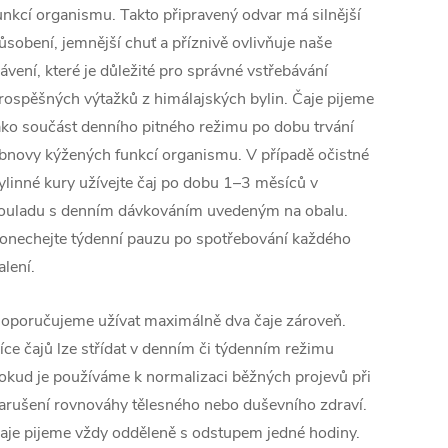
unkcí organismu. Takto připravený odvar má silnější
ůsobení, jemnější chuť a příznivě ovlivňuje naše
rávení, které je důležité pro správné vstřebávání
rospěšných výtažků z himálajských bylin. Čaje pijeme
ako součást denního pitného režimu po dobu trvání
bnovy kýžených funkcí organismu. V případě očistné
ylinné kury užívejte čaj po dobu 1–3 měsíců v
ouladu s denním dávkováním uvedeným na obalu.
onechejte týdenní pauzu po spotřebování každého
alení.
oporučujeme užívat maximálně dva čaje zároveň.
íce čajů lze střídat v denním či týdenním režimu
okud je používáme k normalizaci běžných projevů při
arušení rovnováhy tělesného nebo duševního zdraví.
aje pijeme vždy odděleně s odstupem jedné hodiny.