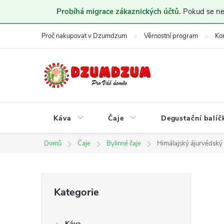
Probíhá migrace zákaznických účtů.
Pokud se nem
Přejít
Proč nakupovat v Dzumdzum
Věrnostní program
Ko
na
obsah
Káva
Čaje
Degustační balíč
Domů
Čaje
Bylinné čaje
Himálajský ájurvédský 
P
Přeskočit
Kategorie
kategorie
o
Káva