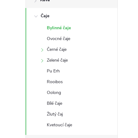
s
Čaje
t
Bylinné čaje
r
Ovocné čaje
a
Černé čaje
Zelené čaje
n
Pu Erh
n
Rooibos
Oolong
í
Bílé čaje
p
Žlutý čaj
a
Kvetoucí čaje