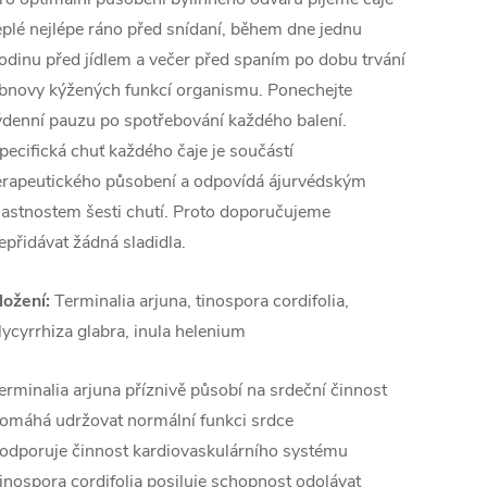
eplé nejlépe ráno před snídaní, během dne jednu
odinu před jídlem a večer před spaním po dobu trvání
bnovy kýžených funkcí organismu. Ponechejte
ýdenní pauzu po spotřebování každého balení.
pecifická chuť každého čaje je součástí
erapeutického působení a odpovídá ájurvédským
lastnostem šesti chutí. Proto doporučujeme
epřidávat žádná sladidla.
ložení:
Terminalia arjuna, tinospora cordifolia,
lycyrrhiza glabra, inula helenium
erminalia arjuna příznivě působí na srdeční činnost
omáhá udržovat normální funkci srdce
odporuje činnost kardiovaskulárního systému
inospora cordifolia posiluje schopnost odolávat