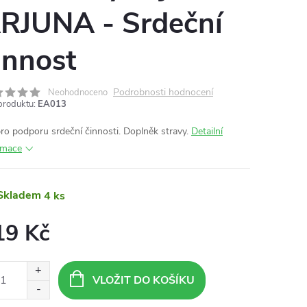
RJUNA - Srdeční
innost
Podrobnosti hodnocení
Neohodnoceno
produktu:
EA013
pro podporu srdeční činnosti. Doplněk stravy.
Detailní
rmace
Skladem
4 ks
19 Kč
ná
:
VLOŽIT DO KOŠÍKU