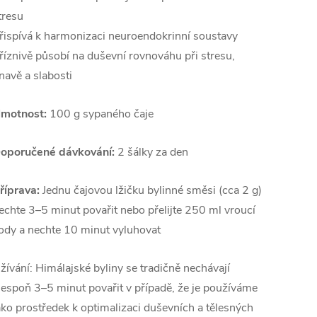
tresu
řispívá k harmonizaci neuroendokrinní soustavy
říznivě působí na duševní rovnováhu při stresu,
navě a slabosti
motnost:
100 g sypaného čaje
oporučené dávkování:
2 šálky za den
říprava:
Jednu čajovou lžičku bylinné směsi (cca 2 g)
echte 3–5 minut povařit nebo přelijte 250 ml vroucí
ody a nechte 10 minut vyluhovat
žívání: Himálajské byliny se tradičně nechávají
lespoň 3–5 minut povařit v případě, že je používáme
ako prostředek k optimalizaci duševních a tělesných