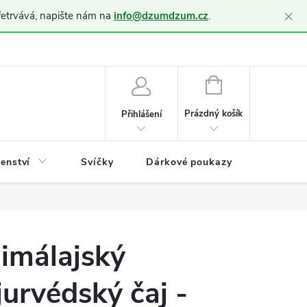
×
řetrvává, napište nám na
info@dzumdzum.cz
.
h údajů (GDPR)
NÁKUPNÍ
KOŠÍK
Prázdný košík
Přihlášení
šenství
Svíčky
Dárkové poukazy
Blog
imálajský
jurvédský čaj -