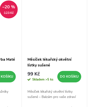
–20 %
123 Kč
erba Maté
Měsíček lékařský okvětní
lístky sušené
99 Kč
 KOŠÍKU
DO KOŠÍKU
Skladem
>5 ks
užníky
Měsíček lékařský okvětní lístky
sušené – Balzám pro vaše zdraví