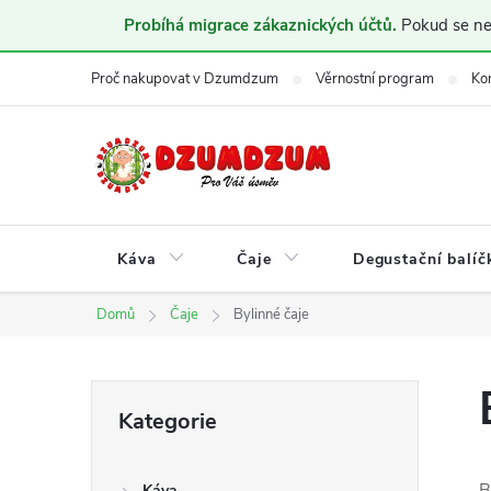
Probíhá migrace zákaznických účtů.
Pokud se nem
Přejít
Proč nakupovat v Dzumdzum
Věrnostní program
Ko
na
obsah
Káva
Čaje
Degustační balíč
Domů
Čaje
Bylinné čaje
P
Přeskočit
Kategorie
kategorie
o
B
Káva