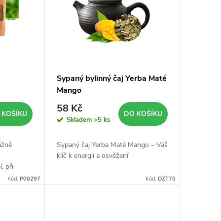
Sypaný bylinný čaj Yerba Maté
Mango
58 Kč
 KOŠÍKU
DO KOŠÍKU
Skladem
>5 ks
ážně
Sypaný čaj Yerba Maté Mango – Váš
klíč k energii a osvěžení
, při
během
Kód:
P00297
Kód:
DZT70