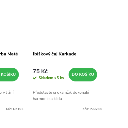
erba Maté
Ibiškový čaj Karkade
75 Kč
 KOŠÍKU
DO KOŠÍKU
Skladem
>5 ks
 v Jižní
Představte si okamžik dokonalé
harmonie a klidu.
Kód:
DZT05
Kód:
P00238