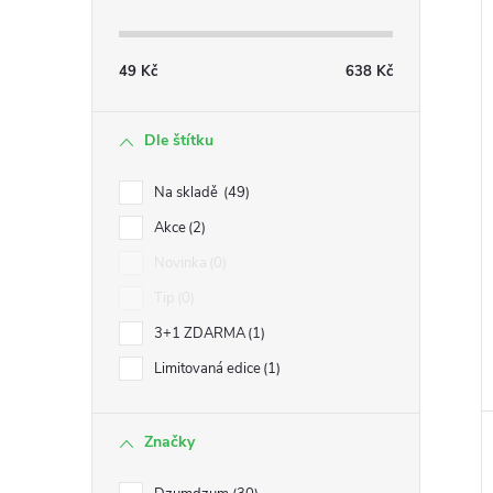
í
i
49
Kč
638
Kč
Dle štítku
Na skladě
49
Akce
2
Novinka
0
Tip
0
3+1 ZDARMA
1
Limitovaná edice
1
Značky