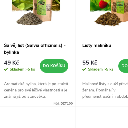
p
p
s
r
p
Šalvěj list (Salvia officinalis) -
Listy maliníku
o
bylinka
r
49 Kč
55 Kč
d
DO KOŠÍKU
DO
Skladem
>5 ks
Skladem
>5 ks
o
u
Aromatická bylina, která je po staletí
Malinové listy slouží přev
d
ceněná pro své léčivé vlastnosti a je
ženám. Pomáhají v
k
známá již od starověku.
předmenstruačním období
u
menstruačních obtíží, i 
Kód:
DZT100
t
menopauzy.
k
ů