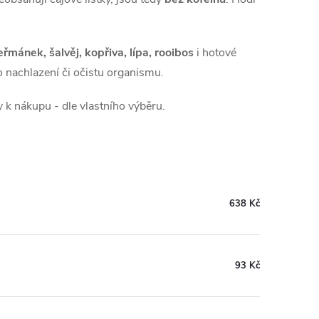
řmánek, šalvěj, kopřiva, lípa, rooibos
i hotové
bo nachlazení či očistu organismu.
k nákupu - dle vlastního výběru.
638 Kč
93 Kč