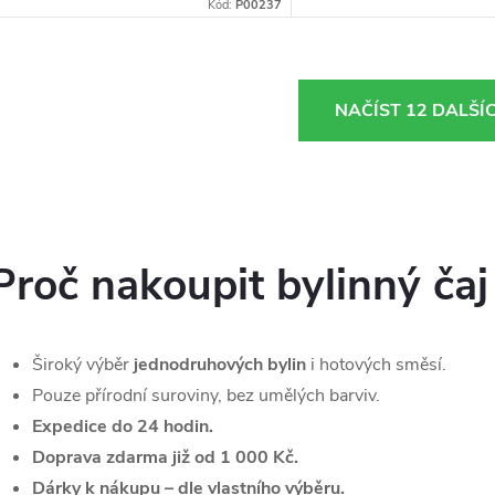
odolnosti. Eleuterokok pomáhá
Kód:
P00237
organismu lépe zvládat fyzickou i
duševní...
O
NAČÍST 12 DALŠÍ
v
á
d
Proč nakoupit bylinný čaj
a
c
Široký výběr
jednodruhových bylin
i hotových směsí.
Pouze přírodní suroviny, bez umělých barviv.
Expedice do 24 hodin.
p
Doprava zdarma již od 1 000 Kč.
Dárky k nákupu – dle vlastního výběru.