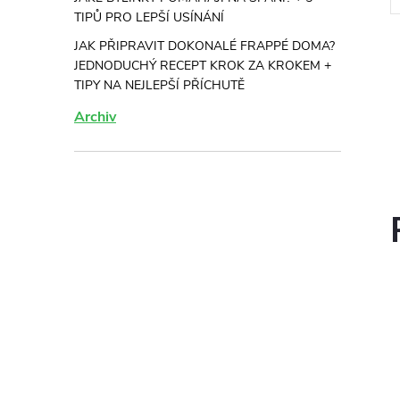
TIPŮ PRO LEPŠÍ USÍNÁNÍ
JAK PŘIPRAVIT DOKONALÉ FRAPPÉ DOMA?
JEDNODUCHÝ RECEPT KROK ZA KROKEM +
TIPY NA NEJLEPŠÍ PŘÍCHUTĚ
Archiv
l
í