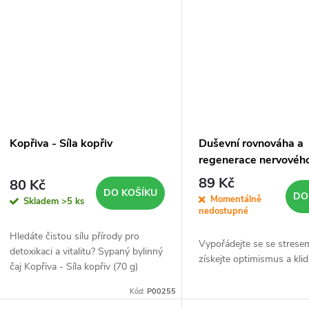
Kopřiva - Síla kopřiv
Duševní rovnováha a
regenerace nervovéh
systému
89 Kč
80 Kč
DO KOŠÍKU
DO
Momentálně
Skladem
>5 ks
nedostupné
Hledáte čistou sílu přírody pro
Vypořádejte se se strese
detoxikaci a vitalitu? Sypaný bylinný
získejte optimismus a klid
čaj Kopřiva - Síla kopřiv (70 g)
obsahuje 100% sušené listy kopřivy
Kód:
P00255
dvoudomé bez přidaných látek.