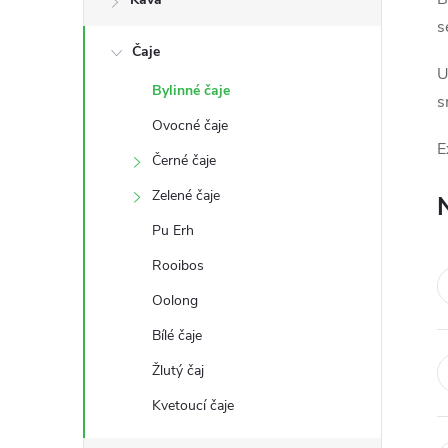
s
s
Čaje
t
U
Bylinné čaje
s
r
Ovocné čaje
E
a
Černé čaje
Zelené čaje
n
Pu Erh
n
Rooibos
Oolong
í
Bílé čaje
p
Žlutý čaj
a
Kvetoucí čaje