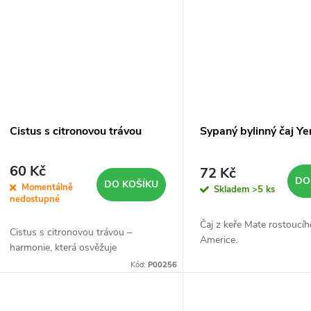
t
ů
Cistus s citronovou trávou
Sypaný bylinný čaj Y
60 Kč
72 Kč
DO
DO KOŠÍKU
Momentálně
Skladem
>5 ks
nedostupné
Čaj z keře Mate rostoucího
Cistus s citronovou trávou –
Americe.
harmonie, která osvěžuje
Kód:
P00256