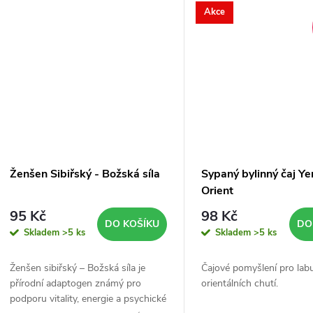
Tento...
Akce
Ženšen Sibiřský - Božská síla
Sypaný bylinný čaj Y
Orient
95 Kč
98 Kč
DO KOŠÍKU
DO
Skladem
>5 ks
Skladem
>5 ks
Ženšen sibiřský – Božská síla je
Čajové pomyšlení pro lab
přírodní adaptogen známý pro
orientálních chutí.
podporu vitality, energie a psychické