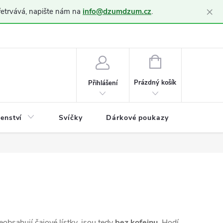
×
řetrvává, napište nám na
info@dzumdzum.cz
.
h údajů (GDPR)
NÁKUPNÍ
KOŠÍK
Prázdný košík
Přihlášení
šenství
Svíčky
Dárkové poukazy
Blog
eobsahují čajové lístky, jsou tedy
bez kofeinu
. Hodí