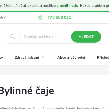
ůžete přihlásit, zkuste si nejdříve
změnit heslo
. Pokud problém p
775 558 031
ntakt
Doprava a platba
Obchodní podmínky
Ochrana osobníc
HLEDAT
ky
Zdravé mlsání
Akce a výprodej
Příslu
Bylinné čaje
ylinné čaje jsou směsi sušených bylin, květů, kořenů a koření. N