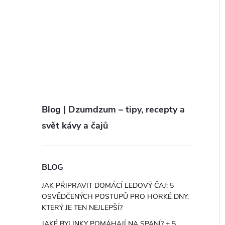
Blog | Dzumdzum – tipy, recepty a
svět kávy a čajů
BLOG
JAK PŘIPRAVIT DOMÁCÍ LEDOVÝ ČAJ: 5
OSVĚDČENÝCH POSTUPŮ PRO HORKÉ DNY.
KTERÝ JE TEN NEJLEPŠÍ?
JAKÉ BYLINKY POMÁHAJÍ NA SPANÍ? + 5