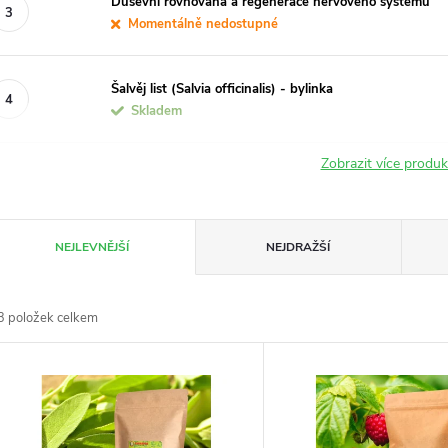
Duševní rovnováha a regenerace nervového systému
Momentálně nedostupné
Šalvěj list (Salvia officinalis) - bylinka
Skladem
Zobrazit více produ
Ř
NEJLEVNĚJŠÍ
NEJDRAŽŠÍ
a
3
položek celkem
z
V
e
ý
n