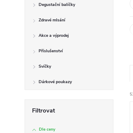
n
Degustační balíčky
e
Zdravé mlsání
l
Akce a výprodej
Příslušenství
Svíčky
Dárkové poukazy
5
Dle ceny