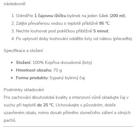
následovně:
Odměřte
1 čajovou lžičku
bylinek na jeden šálek (
200 ml
).
Zalijte převařenou vodou o teplotě přibližně
95 °C
.
Nechte louhovat pod pokličkou přibližně
5 minut
.
Po uplynutí doby louhování oddělte listy od nálevu (přeceďte).
Specifikace a složení
Složení:
100% Kopřiva dvoudomá (listy)
Hmotnost obsahu:
70 g
Forma produktu:
Sypaný bylinný čaj
Podmínky skladování
Pro zachování dlouhodobé kvality a intenzivní vůně skladujte čaj v
suchu při teplotě
do 25 °C
. Uchovávejte v původním, dobře
uzavřeném obalu, mimo dosah přímého slunečního záření a silných
pachů.