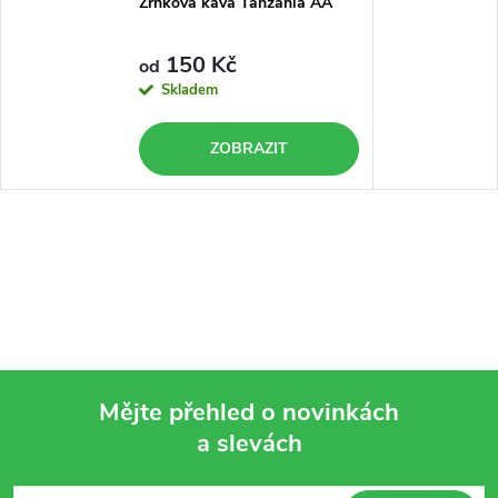
Zrnková káva Tanzania AA
150 Kč
od
Skladem
ZOBRAZIT
Mějte přehled o novinkách
a slevách
Z