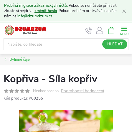
Probíhá migrace zákaznických účtů.
Pokud se nemůžete přihlásit,
×
zkuste si nejdříve
změnit heslo
. Pokud problém přetrvává, napište
nám na
info@dzumdzum.cz
.
Přejít
NÁKUPNÍ
KOŠÍK
na
obsah
HLEDAT
Bylinné čaje
Kopřiva - Síla kopřiv
Podrobnosti hodnocení
Neohodnoceno
Kód produktu:
P00255