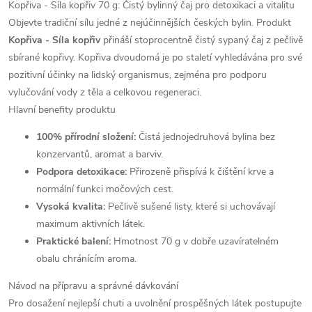
Kopřiva - Síla kopřiv 70 g: Čistý bylinný čaj pro detoxikaci a vitalitu
Objevte tradiční sílu jedné z nejúčinnějších českých bylin. Produkt
Kopřiva - Síla kopřiv
přináší stoprocentně čistý sypaný čaj z pečlivě
sbírané kopřivy. Kopřiva dvoudomá je po staletí vyhledávána pro své
pozitivní účinky na lidský organismus, zejména pro podporu
vylučování vody z těla a celkovou regeneraci.
Hlavní benefity produktu
100% přírodní složení:
Čistá jednojedruhová bylina bez
konzervantů, aromat a barviv.
Podpora detoxikace:
Přirozeně přispívá k čištění krve a
normální funkci močových cest.
Vysoká kvalita:
Pečlivě sušené listy, které si uchovávají
maximum aktivních látek.
Praktické balení:
Hmotnost 70 g v dobře uzavíratelném
obalu chránícím aroma.
Návod na přípravu a správné dávkování
Pro dosažení nejlepší chuti a uvolnění prospěšných látek postupujte