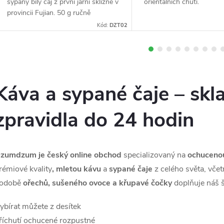
sypaný bílý čaj z první jarní sklizně v
orientálních chutí.
h
provincii Fujian. 50 g ručně
sbíraných pupenů a mladých lístků
Kód:
DZT02
s jemnou květinovou chutí a
o
nízkým...
d
Káva a sypané čaje – skl
zpravidla do 24 hodin
n
zumdzum je český online obchod
specializovaný na
ochuceno
rémiové kvality
, mletou kávu
a
sypané čaje
z celého světa, vče
odobě
ořechů, sušeného ovoce a křupavé čočky
doplňuje náš š
ybírat můžete z desítek
říchutí ochucené rozpustné