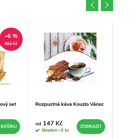
–6 %
882 Kč
ový set
Rozpustná káva Kouzlo Vánoc
Rozpust
147 Kč
147
od
od
 KOŠÍKU
ZOBRAZIT
Skladem
>5 ks
Sklad