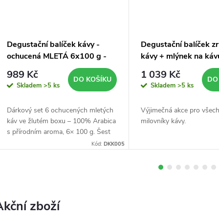
d
Degustační balíček kávy -
Degustační balíček z
c
ochucená MLETÁ 6x100 g -
kávy + mlýnek na káv
žlutý box
989 Kč
1 039 Kč
e
DO KOŠÍKU
DO
Skladem
>5 ks
Skladem
>5 ks
z
Dárkový set 6 ochucených mletých
Výjimečná akce pro všec
káv ve žlutém boxu – 100% Arabica
milovníky kávy.
p
s přírodním aroma, 6× 100 g. Šest
příchutí, šest vůní. Voňavý dárek,
Kód:
DKK005
který potěší každého kaváře.
r
a
Akční zboží
v