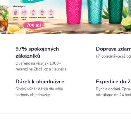
a
a
s
y
97% spokojených
Doprava zdar
zákazníků
Při objednávce již o
p
Ověřeno na více jak 1000+
recenzí na Zboží.cz a Heureka.
a
Dárek k objednávce
Expedice do 2
Široký výběr dárků dle výše
Rychle dodání. Zprav
n
hodnoty objednávky.
odesíláme do 24 hod
é
č