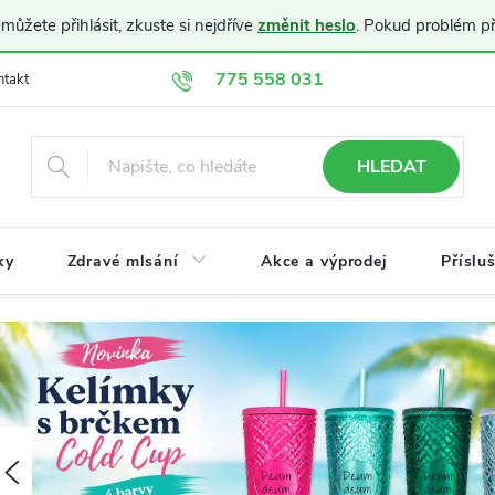
ůžete přihlásit, zkuste si nejdříve
změnit heslo
. Pokud problém p
775 558 031
ntakt
Doprava a platba
Obchodní podmínky
Ochrana osobníc
HLEDAT
ky
Zdravé mlsání
Akce a výprodej
Příslu
K
á
v
Předchozí