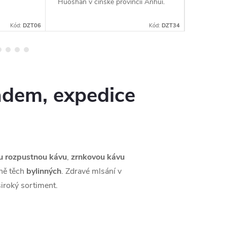
Huoshan v čínské provincii Anhui.
stříbřitýc
jsou suše
způsobe
Kód:
DZT06
Kód:
DZT34
adem, expedice
u rozpustnou kávu
,
zrnkovou kávu
tně těch
bylinných
. Zdravé mlsání v
iroký sortiment.