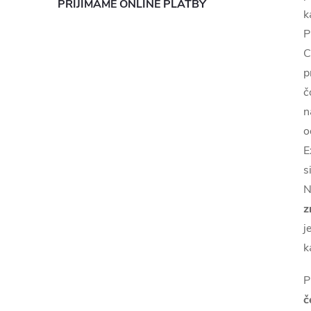
PŘIJÍMÁME ONLINE PLATBY
k
P
C
p
č
n
o
E
s
N
z
j
k
P
č