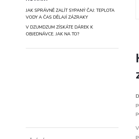
měsi až po brazilské
sušené máty peprné.
. Obsahuje 3× 250 g:
JAK SPRÁVNĚ ZALÍT SYPANÝ ČAJ: TEPLOTA
abica / 20% Robusta
Kód:
P00176
Kód:
DZT38
VODY A ČAS DĚLAJÍ ZÁZRAKY
esso, Brasil Santos
V DZUMDZUM ZÍSKÁTE DÁREK K
OBJEDNÁVCE. JAK NA TO?
i
D
p
p
V
p