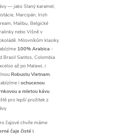
ávy — jako Slaný karamel,
istácie, Marcipán, Irish
ream, Malibu, Belgické
ralinky nebo Višně v
okoládě. Milovníkům klasiky
abízíme
100% Arabica
-
d Brasil Santos, Colombia
xcelso až po Malawi, i
ilnou
Robustu Vietnam
.
abízíme i
ochucenou
rnkovou a mletou kávu
eště pro lepší prožitek z
ávy.
ro čajové chvíle máme
erné čaje čisté i