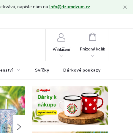
×
řetrvává, napište nám na
info@dzumdzum.cz
.
h údajů (GDPR)
NÁKUPNÍ
KOŠÍK
Prázdný košík
Přihlášení
šenství
Svíčky
Dárkové poukazy
Blog
Následující