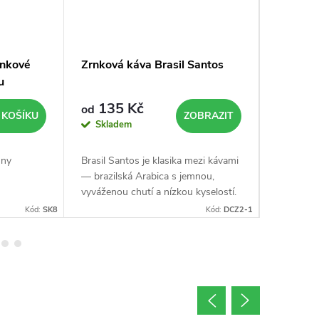
rnkové
Zrnková káva Brasil Santos
Rozpust
u
oříšek
135 Kč
147
od
od
 KOŠÍKU
ZOBRAZIT
Skladem
Sklad
hny
Brasil Santos je klasika mezi kávami
Rozpustná
— brazilská Arabica s jemnou,
oříšku vás
vyváženou chutí a nízkou kyselostí.
připomíná
100% Arabica, sušení na slunci
smíchané 
Kód:
SK8
Kód:
DCZ2-1
(natural), oříškové a karamelové
% Arabik
tóny s...
přírodním.