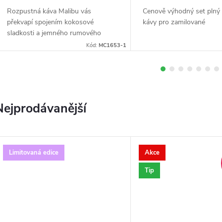
d
Rozpustná káva Malibu vás
Cenově výhodný set plný 
překvapí spojením kokosové
kávy pro zamilované
e
sladkosti a jemného rumového
nádechu – jako tropický koktejl v
Kód:
MC1653-1
kávovém šálku. Blend 80 % Arabiky
m
a 20 % Robusty s přírodním...
Nejprodávanější
e
x
Limitovaná edice
Akce
p
Tip
e