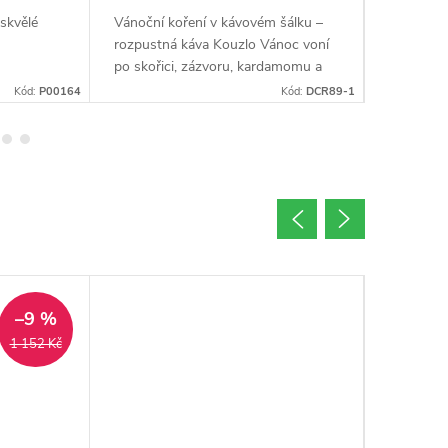
skvělé
Vánoční koření v kávovém šálku –
Irish cre
rozpustná káva Kouzlo Vánoc voní
sladká a 
po skořici, zázvoru, kardamomu a
který zná
hřebíčku. Směs 80 % Arabiky a 20
likéru. T
Kód:
P00164
Kód:
DCR89-1
% Robusty s přírodní kořeněnou
směsi 80
směsí zahřeje...
Robusty s
–9 %
1 152 Kč