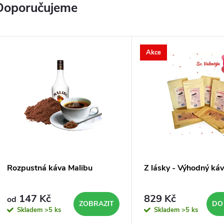
Doporučujeme
a
Akce
e
–
s
k
Rozpustná káva Malibu
Z lásky - Výhodný káv
147 Kč
829 Kč
od
a
ZOBRAZIT
DO
Skladem
>5 ks
Skladem
>5 ks