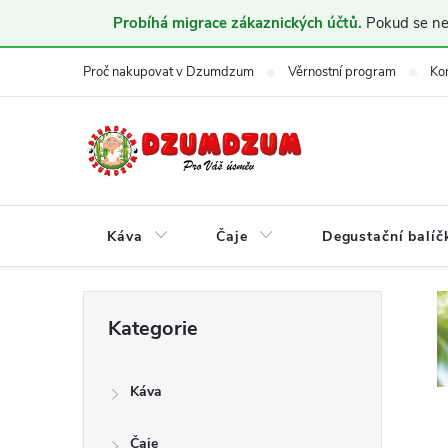
Probíhá migrace zákaznických účtů.
Pokud se nem
Přejít
Proč nakupovat v Dzumdzum
Věrnostní program
Ko
na
obsah
Káva
Čaje
Degustační balíč
P
Přeskočit
Kategorie
kategorie
o
Káva
s
Čaje