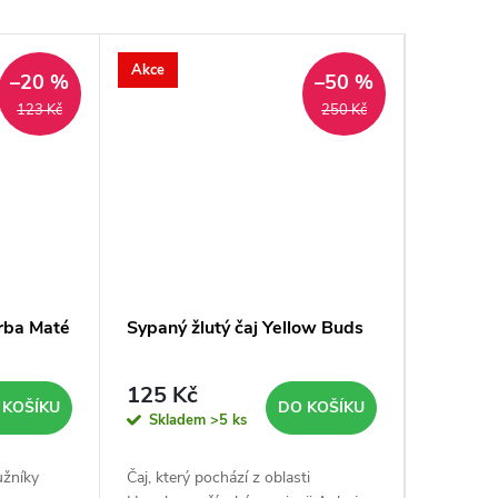
Akce
Akce
–20 %
–50 %
123 Kč
250 Kč
erba Maté
Sypaný žlutý čaj Yellow Buds
Sypaný 
125 Kč
133 K
 KOŠÍKU
DO KOŠÍKU
Skladem
>5 ks
Sklad
užníky
Čaj, který pochází z oblasti
Čaj Monke