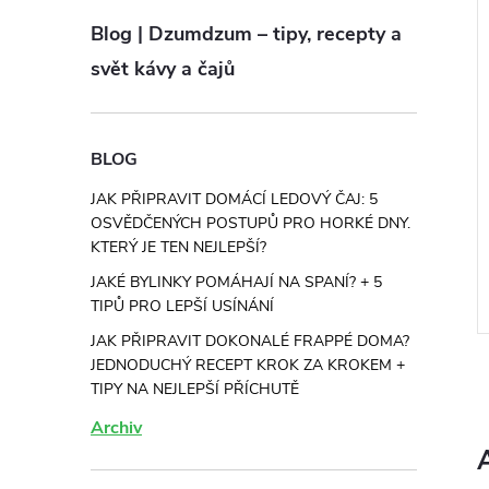
Blog | Dzumdzum – tipy, recepty a
i
svět kávy a čajů
káva rum-vanilka
Rozpustná káva Vanilka
BLOG
č
147 Kč
od
ZOBRAZIT
ZOBRAZIT
5 ks
Skladem
>5 ks
JAK PŘIPRAVIT DOMÁCÍ LEDOVÝ ČAJ: 5
OSVĚDČENÝCH POSTUPŮ PRO HORKÉ DNY.
 hřejivý rumový
Chcete vanilkovou rozpustnou
KTERÝ JE TEN NEJLEPŠÍ?
vou vanilku a plnou
kávu? Klasika, která nikdy neomrzí.
JAKÉ BYLINKY POMÁHAJÍ NA SPANÍ? + 5
. To vystihuje tuto
Jemná vanilková sladkost a plná
TIPŮ PRO LEPŠÍ USÍNÁNÍ
vu. Rum a vanilka se v
kávová chuť – tahle kombinace patří
Kód:
MC4-1
Kód:
MC1-1
JAK PŘIPRAVIT DOKONALÉ FRAPPÉ DOMA?
k přirozeně, že si ji
k nejoblíbenějším v celé naší
JEDNODUCHÝ RECEPT KROK ZA KROKEM +
nabídce. Směs...
TIPY NA NEJLEPŠÍ PŘÍCHUTĚ
Archiv