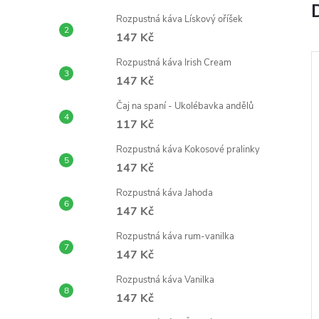
e
Rozpustná káva Lískový oříšek
l
147 Kč
j
Rozpustná káva Irish Cream
147 Kč
–33 %
A
441 Kč
Čaj na spaní - Ukolébavka andělů
117 Kč
Rozpustná káva Kokosové pralinky
147 Kč
Rozpustná káva Jahoda
147 Kč
Rozpustná káva rum-vanilka
stné kávy 2+1 s
Rozpustná káva Čokoláda a
l
147 Kč
a Colada, tiramisu,
mandle
oládě
147 Kč
Rozpustná káva Vanilka
od
DO KOŠÍKU
ZOBRAZIT
147 Kč
Skladem
>5 ks