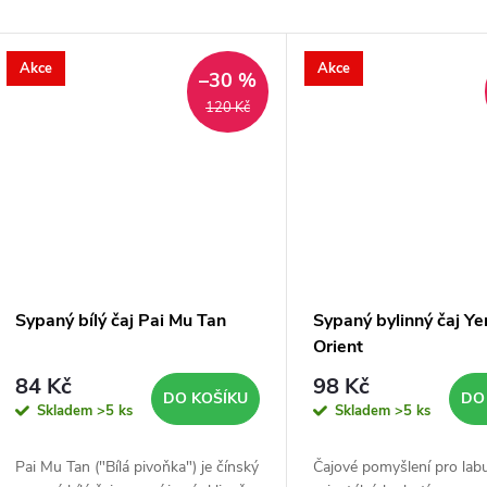
Akce
Akce
–30 %
d
120 Kč
a
d
Sypaný bílý čaj Pai Mu Tan
Sypaný bylinný čaj Y
o
Orient
84 Kč
98 Kč
2
DO KOŠÍKU
DO
Skladem
>5 ks
Skladem
>5 ks
4
Pai Mu Tan ("Bílá pivoňka") je čínský
Čajové pomyšlení pro lab