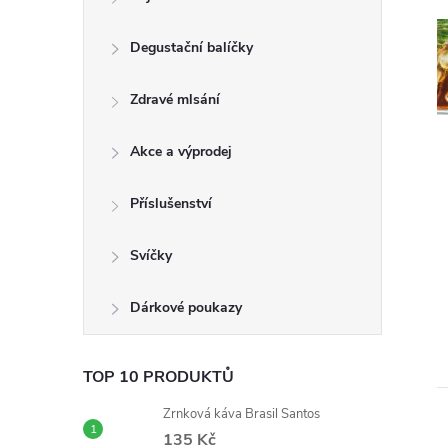
t
Degustační balíčky
r
a
Zdravé mlsání
n
Akce a výprodej
n
Příslušenství
í
Svíčky
p
Dárkové poukazy
a
TOP 10 PRODUKTŮ
n
Zrnková káva Brasil Santos
135 Kč