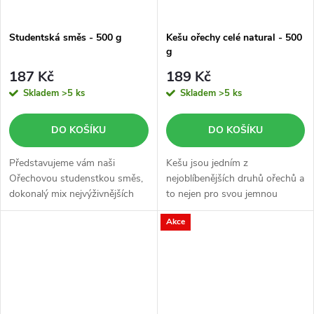
Studentská směs - 500 g
Kešu ořechy celé natural - 500
g
187 Kč
189 Kč
Skladem
>5 ks
Skladem
>5 ks
DO KOŠÍKU
DO KOŠÍKU
Představujeme vám naši
Kešu jsou jedním z
Ořechovou studenstkou směs,
nejoblíbenějších druhů ořechů a
dokonalý mix nejvýživnějších
to nejen pro svou jemnou
ořechů a sladkých rozinek.
texturu, lahodnou nasládlou
Akce
krémovou chuť a pro pestré
využití v kuchyni, ale také díky
svému...