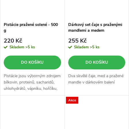
Pistácie pražené solené - 500
Dárkový set čaje s praženými
g
mandlemi a medem
220 Kč
255 Kč
Skladem
>5 ks
Skladem
>5 ks
DO KOŠÍKU
DO KOŠÍKU
Pistácie jsou výborným zdrojem
Dva skvělé čaje, med a pražené
bílkovin, proteinů, sacharidů,
mandle v dárkovém balení
uhlohydrátů, vápníku, hořčíku,
draslíku, fosforu a železa.
Akce