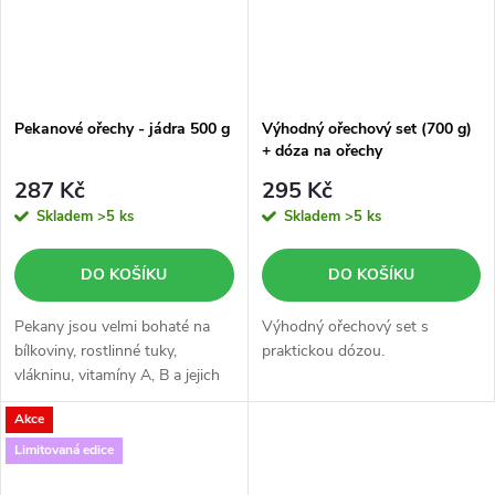
Pekanové ořechy - jádra 500 g
Výhodný ořechový set (700 g)
+ dóza na ořechy
287 Kč
295 Kč
Skladem
>5 ks
Skladem
>5 ks
DO KOŠÍKU
DO KOŠÍKU
Pekany jsou velmi bohaté na
Výhodný ořechový set s
bílkoviny, rostlinné tuky,
praktickou dózou.
vlákninu, vitamíny A, B a jejich
pravidelná konzumace chrání
Akce
naše tělo před vznikem
žlučníkových kamenů, snižuje...
Limitovaná edice