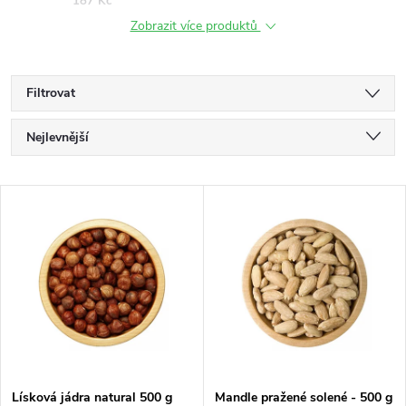
187 Kč
Zobrazit více produktů
Filtrovat
Ř
Nejlevnější
a
Nejdražší
V
Nejprodávanější
z
ý
Abecedně
e
p
n
i
í
s
Lísková jádra natural 500 g
Mandle pražené solené - 500 g