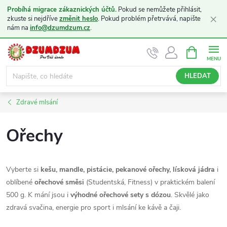
Probíhá migrace zákaznických účtů.
Pokud se nemůžete přihlásit,
×
zkuste si nejdříve
změnit heslo
. Pokud problém přetrvává, napište
nám na
info@dzumdzum.cz
.
Přejít
NÁKUPNÍ
KOŠÍK
na
obsah
HLEDAT
Zdravé mlsání
Ořechy
Vyberte si
kešu, mandle, pistácie, pekanové ořechy, lísková jádra
i
oblíbené
ořechové směsi
(Studentská, Fitness) v praktickém balení
500 g. K mání jsou i
výhodné ořechové sety s dózou
. Skvělé jako
zdravá svačina, energie pro sport i mlsání ke kávě a čaji.