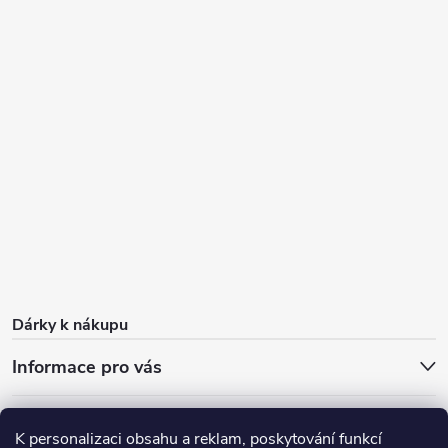
Dárky k nákupu
Informace pro vás
O nás
FAQ - časté dotazy
Sleva 100 Kč na první nákup
K personalizaci obsahu a reklam, poskytování funkcí