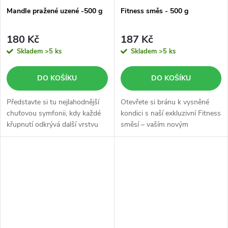
Mandle pražené uzené -500 g
Fitness směs - 500 g
180 Kč
187 Kč
Skladem
>5 ks
Skladem
>5 ks
DO KOŠÍKU
DO KOŠÍKU
Představte si tu nejlahodnější
Otevřete si bránu k vysněné
chuťovou symfonii, kdy každé
kondici s naší exkluzivní Fitness
křupnutí odkrývá další vrstvu
směsí – vaším novým
neodolatelné chuti.
nezbytným společníkem na
cestě za zdravím a vitalitou.