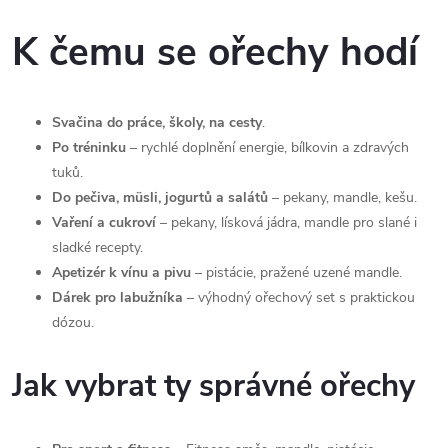
O
v
K čemu se ořechy hodí
l
á
Svačina do práce, školy, na cesty
.
Po tréninku
– rychlé doplnění energie, bílkovin a zdravých
d
tuků.
a
Do pečiva, müsli, jogurtů a salátů
– pekany, mandle, kešu.
Vaření a cukroví
– pekany, lísková jádra, mandle pro slané i
c
sladké recepty.
Apetizér k vínu a pivu
– pistácie, pražené uzené mandle.
í
Dárek pro labužníka
– výhodný ořechový set s praktickou
p
dózou.
r
Jak vybrat ty správné ořechy
v
k