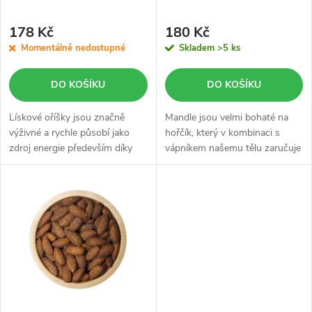
p
p
r
178 Kč
180 Kč
r
Momentálně nedostupné
Skladem
>5 ks
o
o
DO KOŠÍKU
DO KOŠÍKU
d
d
Lískové oříšky jsou značně
Mandle jsou velmi bohaté na
u
výživné a rychle působí jako
hořčík, který v kombinaci s
zdroj energie především díky
vápníkem našemu tělu zaručuje
u
vysokému obsahu bílkovin a
pevnost nehtů, vlasů a zdravou
k
rostlinných tuků.
pokožku.
k
t
t
ů
ů