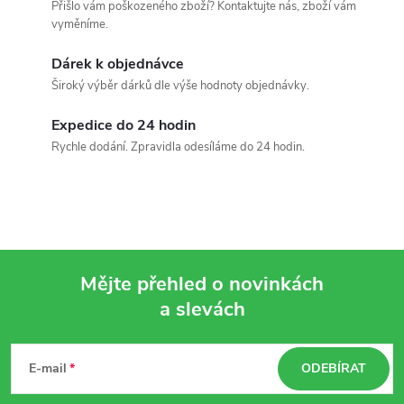
Přišlo vám poškozeného zboží? Kontaktujte nás, zboží vám
vyměníme.
Dárek k objednávce
Široký výběr dárků dle výše hodnoty objednávky.
Expedice do 24 hodin
Rychle dodání. Zpravidla odesíláme do 24 hodin.
Mějte přehled o novinkách
a slevách
Z
á
E-mail
ODEBÍRAT