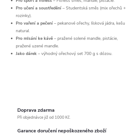
Pro sport a fitness
– Fitness směs, mandle, pistácie.
Pro učení a soustředění
– Studentská směs (mix ořechů +
y
rozinky).
v
Pro vaření a pečení
– pekanové ořechy, lísková jádra, kešu
natural.
ý
Pro mlsání ke kávě
– pražené solené mandle, pistácie,
p
pražené uzené mandle.
Jako dárek
– výhodný ořechový set 700 g s dózou.
i
s
u
Doprava zdarma
Při objednávce již od 1000 Kč.
Garance doručení nepoškozeného zboží