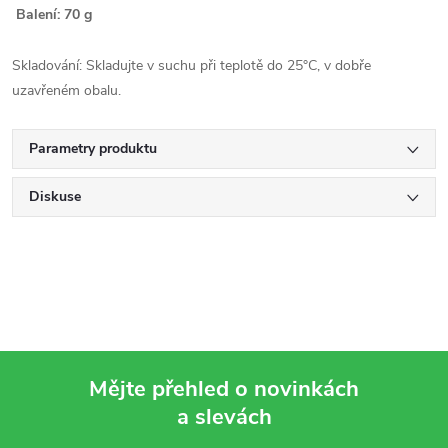
Balení: 70 g
Skladování: Skladujte v suchu při teplotě do 25°C, v dobře
uzavřeném obalu.
Parametry produktu
Diskuse
Mějte přehled o novinkách
a slevách
Z