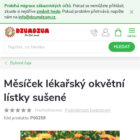
Probíhá migrace zákaznických účtů.
Pokud se nemůžete přihlásit,
×
zkuste si nejdříve
změnit heslo
. Pokud problém přetrvává, napište
nám na
info@dzumdzum.cz
.
Přejít
NÁKUPNÍ
KOŠÍK
na
obsah
HLEDAT
Bylinné čaje
Měsíček lékařský okvětní
lístky sušené
Podrobnosti hodnocení
Neohodnoceno
Kód produktu:
P00259