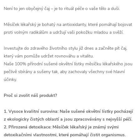
Není to jen obyčejný čaj – je to rituál péče o vaše tělo a duši.
Měsíček lékařský je bohatý na antioxidanty, které pomáhají bojovat
proti volným radikálům a udržují vaši pokožku mladou a svěží.
Investujte do zdravého životního stylu již dnes a začněte pít čaj,
který vám pomůže udržet rovnováhu a vitalitu.
Naše 100% přírodní sušené okvětní lístky měsíčku lékařského jsou
pečlivě sbírány a sušeny tak, aby zachovaly všechny své hlavní
účinky.
Proč si zvolit náš produkt?
1. Vysoce kvalitní surovina: Naše sušené okvětní lístky pocházejí
z ekologicky čistých oblastí a jsou zpracovávány s nejvyšší péčí.
2. Přirozená detoxikace: Měsíček lékařský je známý svými
detoxikačními vlastnostmi, které pomáhají čistit organismus.