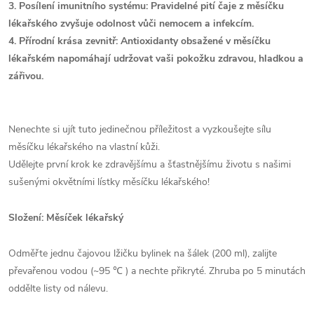
3. Posílení imunitního systému: Pravidelné pití čaje z měsíčku
lékařského zvyšuje odolnost vůči nemocem a infekcím.
4. Přírodní krása zevnitř: Antioxidanty obsažené v měsíčku
lékařském napomáhají udržovat vaši pokožku zdravou, hladkou a
zářivou.
Nenechte si ujít tuto jedinečnou příležitost a vyzkoušejte sílu
měsíčku lékařského na vlastní kůži.
Udělejte první krok ke zdravějšímu a šťastnějšímu životu s našimi
sušenými okvětními lístky měsíčku lékařského!
Složení: Měsíček lékařský
Odměřte jednu čajovou lžičku bylinek na šálek (200 ml), zalijte
převařenou vodou (~95 ℃ ) a nechte přikryté. Zhruba po 5 minutách
oddělte listy od nálevu.