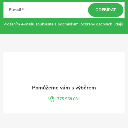
á
E-mail
ODEBÍRAT
p
Vložením e-mailu souhlasíte s
podmínkami ochrany osobních údajů
a
t
í
775 558 031