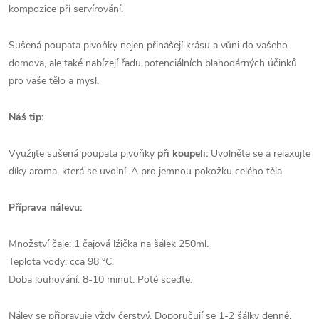
kompozice při servírování.
Sušená poupata pivoňky nejen přinášejí krásu a vůni do vašeho
domova, ale také nabízejí řadu potenciálních blahodárných účinků
pro vaše tělo a mysl.
Náš tip:
Využijte sušená poupata pivoňky
při koupeli:
Uvolněte se a relaxujte
díky aroma, která se uvolní. A pro jemnou pokožku celého těla.
Příprava nálevu:
Množství čaje: 1 čajová lžička na šálek 250ml.
Teplota vody: cca 98 °C.
Doba louhování: 8-10 minut. Poté sceďte.
Nálev se připravuje vždy čerstvý. Doporučují se 1-2 šálky denně.