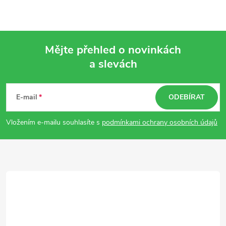
Mějte přehled o novinkách
a slevách
Z
á
E-mail
ODEBÍRAT
p
Vložením e-mailu souhlasíte s
podmínkami ochrany osobních údajů
a
t
í