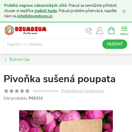
Probíhá migrace zákaznických účtů.
Pokud se nemůžete přihlásit,
×
zkuste si nejdříve
změnit heslo
. Pokud problém přetrvává, napište
nám na
info@dzumdzum.cz
.
Přejít
NÁKUPNÍ
KOŠÍK
na
obsah
HLEDAT
Bylinné čaje
Pivoňka sušená poupata
Podrobnosti hodnocení
Neohodnoceno
Kód produktu:
P00331