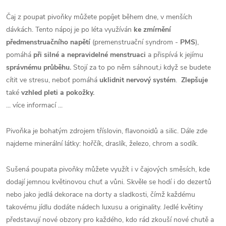
Čaj z poupat pivoňky můžete popíjet během dne, v menších
dávkách. Tento nápoj je po léta využíván
ke zmírnění
předmenstruačního napětí
(premenstruační syndrom -
PMS
),
pomáhá
při silné a nepravidelné menstruaci
a přispívá k jejímu
správnému průběhu.
Stojí za to po něm sáhnout,i když se budete
cítit ve stresu, neboť pomáhá
uklidnit nervový systém
.
Zlepšuje
také
vzhled pleti a pokožky.
... více informací ...
Pivoňka je bohatým zdrojem tříslovin, flavonoidů a silic. Dále zde
najdeme minerální látky: hořčík, draslík, železo, chrom a sodík.
Sušená poupata pivoňky můžete využít i v čajových směsích, kde
dodají jemnou květinovou chuť a vůni. Skvěle se hodí i do dezertů
nebo jako jedlá dekorace na dorty a sladkosti, čímž každému
takovému jídlu dodáte nádech luxusu a originality. Jedlé květiny
představují nové obzory pro každého, kdo rád zkouší nové chutě a