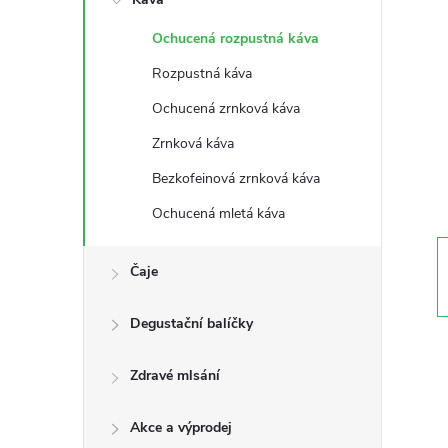
s
Ochucená rozpustná káva
t
Rozpustná káva
r
Ochucená zrnková káva
Zrnková káva
a
Bezkofeinová zrnková káva
n
Ochucená mletá káva
n
Čaje
í
Degustační balíčky
p
Zdravé mlsání
a
Akce a výprodej