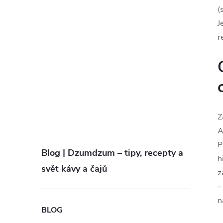
(
J
r
Z
A
P
Blog | Dzumdzum – tipy, recepty a
h
svět kávy a čajů
z
–
n
BLOG