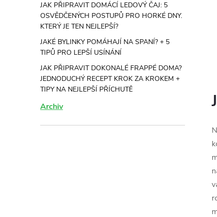
JAK PŘIPRAVIT DOMÁCÍ LEDOVÝ ČAJ: 5
OSVĚDČENÝCH POSTUPŮ PRO HORKÉ DNY.
KTERÝ JE TEN NEJLEPŠÍ?
JAKÉ BYLINKY POMÁHAJÍ NA SPANÍ? + 5
TIPŮ PRO LEPŠÍ USÍNÁNÍ
JAK PŘIPRAVIT DOKONALÉ FRAPPÉ DOMA?
JEDNODUCHÝ RECEPT KROK ZA KROKEM +
TIPY NA NEJLEPŠÍ PŘÍCHUTĚ
Archiv
N
k
m
n
v
r
m