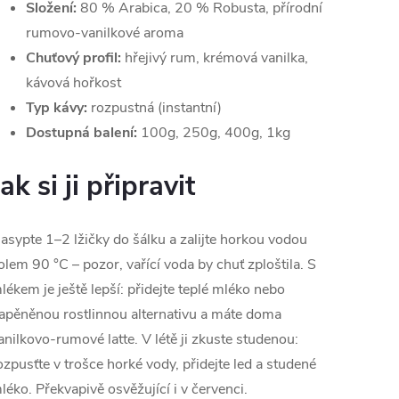
Složení:
80 % Arabica, 20 % Robusta, přírodní
rumovo-vanilkové aroma
Chuťový profil:
hřejivý rum, krémová vanilka,
kávová hořkost
Typ kávy:
rozpustná (instantní)
Dostupná balení:
100g, 250g, 400g, 1kg
Jak si ji připravit
asypte 1–2 lžičky do šálku a zalijte horkou vodou
olem 90 °C – pozor, vařící voda by chuť zploštila. S
lékem je ještě lepší: přidejte teplé mléko nebo
apěněnou rostlinnou alternativu a máte doma
anilkovo-rumové latte. V létě ji zkuste studenou:
ozpusťte v trošce horké vody, přidejte led a studené
léko. Překvapivě osvěžující i v červenci.