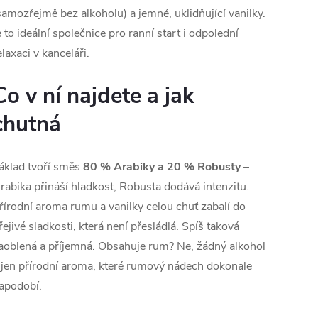
samozřejmě bez alkoholu) a jemné, uklidňující vanilky.
e to ideální společnice pro ranní start i odpolední
elaxaci v kanceláři.
Co v ní najdete a jak
chutná
áklad tvoří směs
80 % Arabiky a 20 % Robusty
–
rabika přináší hladkost, Robusta dodává intenzitu.
řírodní aroma rumu a vanilky celou chuť zabalí do
řejivé sladkosti, která není přesládlá. Spíš taková
aoblená a příjemná. Obsahuje rum? Ne, žádný alkohol
 jen přírodní aroma, které rumový nádech dokonale
apodobí.