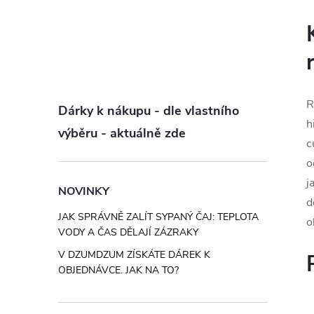
R
Dárky k nákupu - dle vlastního
h
výběru - aktuálně zde
c
o
j
NOVINKY
d
JAK SPRÁVNĚ ZALÍT SYPANÝ ČAJ: TEPLOTA
o
VODY A ČAS DĚLAJÍ ZÁZRAKY
V DZUMDZUM ZÍSKÁTE DÁREK K
OBJEDNÁVCE. JAK NA TO?