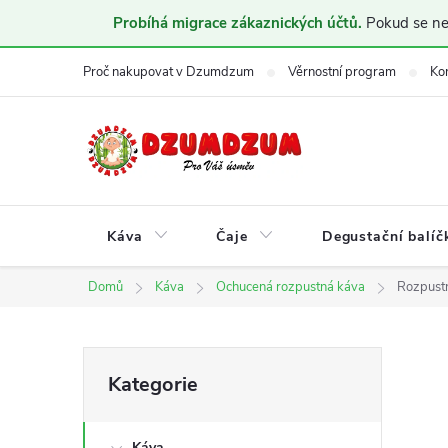
Probíhá migrace zákaznických účtů.
Pokud se nem
Přejít
Proč nakupovat v Dzumdzum
Věrnostní program
Ko
na
obsah
Káva
Čaje
Degustační balíč
Domů
Káva
Ochucená rozpustná káva
Rozpust
P
Přeskočit
Kategorie
kategorie
o
Káva