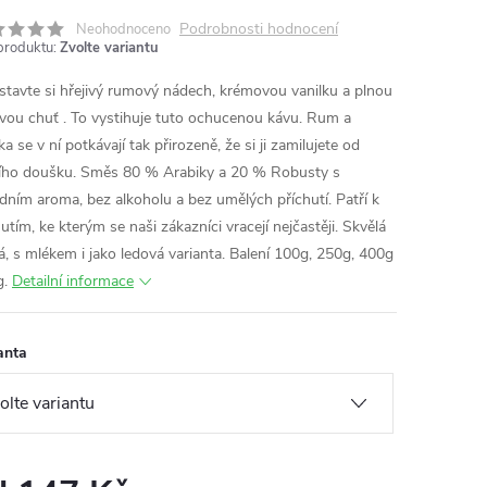
Podrobnosti hodnocení
Neohodnoceno
produktu:
Zvolte variantu
stavte si hřejivý rumový nádech, krémovou vanilku a plnou
vou chuť . To vystihuje tuto ochucenou kávu. Rum a
ka se v ní potkávají tak přirozeně, že si ji zamilujete od
ího doušku. Směs 80 % Arabiky a 20 % Robusty s
odním aroma, bez alkoholu a bez umělých příchutí. Patří k
utím, ke kterým se naši zákazníci vracejí nejčastěji. Skvělá
á, s mlékem i jako ledová varianta. Balení 100g, 250g, 400g
g.
Detailní informace
anta