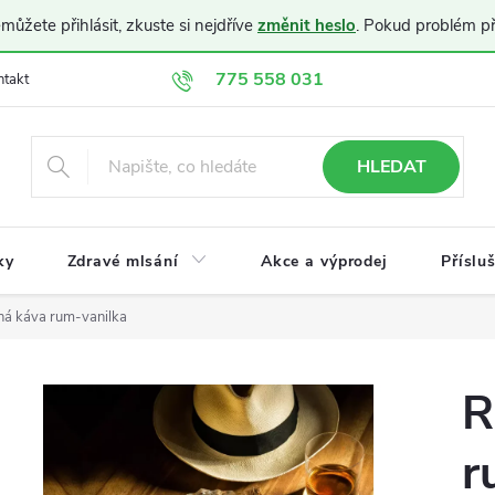
ůžete přihlásit, zkuste si nejdříve
změnit heslo
. Pokud problém p
775 558 031
ntakt
Doprava a platba
Obchodní podmínky
Ochrana osobníc
HLEDAT
ky
Zdravé mlsání
Akce a výprodej
Příslu
ná káva rum-vanilka
R
r