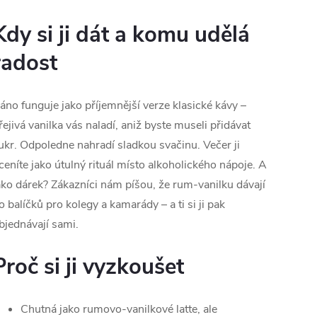
Kdy si ji dát a komu udělá
radost
áno funguje jako příjemnější verze klasické kávy –
řejivá vanilka vás naladí, aniž byste museli přidávat
ukr. Odpoledne nahradí sladkou svačinu. Večer ji
ceníte jako útulný rituál místo alkoholického nápoje. A
ako dárek? Zákazníci nám píšou, že rum-vanilku dávají
o balíčků pro kolegy a kamarády – a ti si ji pak
bjednávají sami.
Proč si ji vyzkoušet
Chutná jako rumovo-vanilkové latte, ale