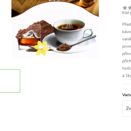
Kód 
Před
kávo
vanil
prvn
přír
přích
hork
a 1k
Vari