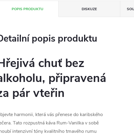
POPIS PRODUKTU
DISKUZE
SOU
Detailní popis produktu
Hřejivá chuť bez
alkoholu, připravená
za pár vteřin
bjevte harmonii, která vás přenese do karibského
ečera. Tato rozpustná káva Rum-Vanilka v sobě
noubí intenzivní tóny kvalitního tmavého rumu