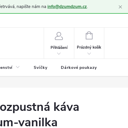
×
řetrvává, napište nám na
info@dzumdzum.cz
.
h údajů (GDPR)
NÁKUPNÍ
KOŠÍK
Prázdný košík
Přihlášení
šenství
Svíčky
Dárkové poukazy
Blog
ozpustná káva
um-vanilka