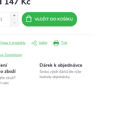
d
147 Kč
ná
:
VLOŽIT DO KOŠÍKU
Dotaz k produktu
Sdílet
Tisk
ka:
Dzumdzum
ení
Dárek k objednávce
o zboží
Široký výběr dárků dle výše
hodnoty objednávky.
ého zboží?
ží vám