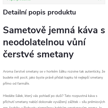
Detailní popis produktu
Sametově jemná káva s
neodolatelnou vůní
čerstvé smetany
Aroma čerstvé smetany se v horkém šálku rozvine tak autenticky, že
budete mít pocit, jako byste právě přidali kapku té nejlepší smetany
přímo od farmáře.
Hledáte šálek, který vás pohladí po duši? Tato rozpustná káva s
příchutí smetany nabízí dokonale vyvážený zážitek – sílu
prémiových
zrn Arabiky a Robusty
zjemněnou hebkým smetanovým aroma. Je