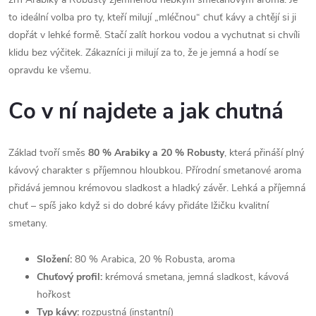
to ideální volba pro ty, kteří milují „mléčnou“ chuť kávy a chtějí si ji
dopřát v lehké formě.
Stačí zalít horkou vodou a vychutnat si chvíli
klidu bez výčitek.
Zákazníci ji milují za to, že je jemná a hodí se
opravdu ke všemu.
Co v ní najdete a jak chutná
Základ tvoří směs
80 % Arabiky a 20 % Robusty
, která přináší plný
kávový charakter s příjemnou hloubkou. Přírodní smetanové aroma
přidává jemnou krémovou sladkost a hladký závěr. Lehká a příjemná
chuť – spíš jako když si do dobré kávy přidáte lžičku kvalitní
smetany.
Složení:
80 % Arabica, 20 % Robusta, aroma
Chuťový profil:
krémová smetana, jemná sladkost, kávová
hořkost
Typ kávy:
rozpustná (instantní)