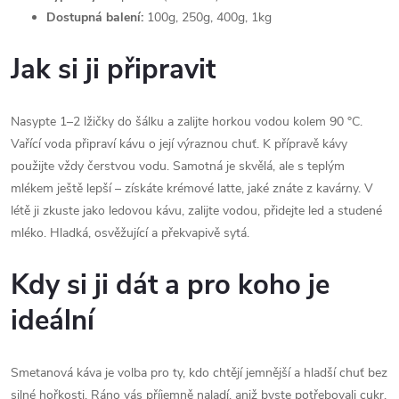
Dostupná balení:
100g, 250g, 400g, 1kg
Jak si ji připravit
Nasypte 1–2 lžičky do šálku a zalijte horkou vodou kolem 90 °C.
Vařící voda připraví kávu o její výraznou chuť. K přípravě kávy
použijte vždy čerstvou vodu.
Samotná je skvělá, ale s teplým
mlékem ještě lepší – získáte krémové latte, jaké znáte z kavárny. V
létě ji zkuste jako ledovou kávu, zalijte vodou, přidejte led a studené
mléko. Hladká, osvěžující a překvapivě sytá.
Kdy si ji dát a pro koho je
ideální
Smetanová káva je volba pro ty, kdo chtějí jemnější a hladší chuť bez
silné hořkosti. Ráno vás příjemně naladí, aniž byste potřebovali cukr.