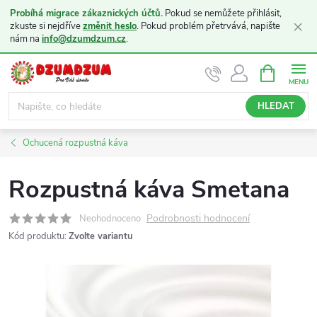
Probíhá migrace zákaznických účtů.
Pokud se nemůžete přihlásit,
×
zkuste si nejdříve
změnit heslo
. Pokud problém přetrvává, napište
nám na
info@dzumdzum.cz
.
Přejít
NÁKUPNÍ
KOŠÍK
na
obsah
HLEDAT
Ochucená rozpustná káva
Rozpustná káva Smetana
Podrobnosti hodnocení
Neohodnoceno
Kód produktu:
Zvolte variantu