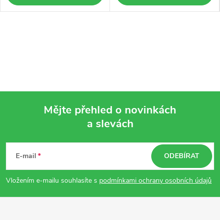
Mějte přehled o novinkách
a slevách
Z
á
E-mail
ODEBÍRAT
p
Vložením e-mailu souhlasíte s
podmínkami ochrany osobních údajů
a