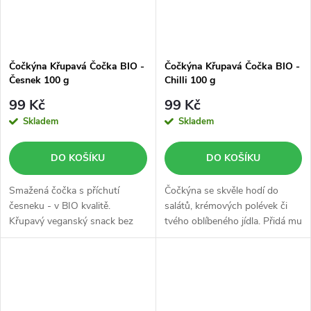
Čočkýna Křupavá Čočka BIO -
Čočkýna Křupavá Čočka BIO -
Česnek 100 g
Chilli 100 g
99 Kč
99 Kč
Skladem
Skladem
DO KOŠÍKU
DO KOŠÍKU
Smažená čočka s příchutí
Čočkýna se skvěle hodí do
česneku - v BIO kvalitě.
salátů, krémových polévek či
Křupavý veganský snack bez
tvého oblíbeného jídla. Přidá mu
lepku, který dodá tělu bílkoviny i
šmrnc a neodolatelnou
vlákninu.
křupavou chuť.