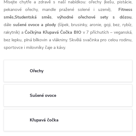
Mlsejte chytře a zdravě s naší nabídkou: ořechy (kešu, pistácie,
pekanové ořechy, mandle pražené solené i uzené),
Fitness
směs,Studentská směs
,
výhodné ořechové sety s dózou
,
dále
sušené ovoce a plody
(šípek, brusinky, aronie, goji, bez, rybíz,
rakytník) a
Čočkýna Křupavá Čočka BIO
v 7 příchutích – veganská,
bez lepku, plná bílkovin a vlákniny. Skvělá svačinka pro celou rodinu,
sportovce i milovníky čaje a kávy.
Ořechy
Sušené ovoce
Křupavá čočka