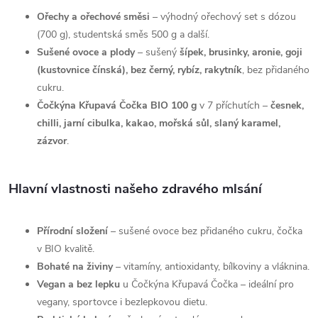
v
Ořechy a ořechové směsi
– výhodný ořechový set s dózou
k
(700 g), studentská směs 500 g a další.
y
Sušené ovoce a plody
– sušený
šípek, brusinky, aronie, goji
(kustovnice čínská), bez černý, rybíz, rakytník
, bez přidaného
v
cukru.
Čočkýna Křupavá Čočka BIO 100 g
v 7 příchutích –
česnek,
ý
chilli, jarní cibulka, kakao, mořská sůl, slaný karamel,
p
zázvor
.
i
Hlavní vlastnosti našeho zdravého mlsání
s
u
Přírodní složení
– sušené ovoce bez přidaného cukru, čočka
v BIO kvalitě.
Bohaté na živiny
– vitamíny, antioxidanty, bílkoviny a vláknina.
Vegan a bez lepku
u Čočkýna Křupavá Čočka – ideální pro
vegany, sportovce i bezlepkovou dietu.