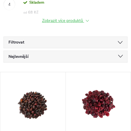
Skladem
68 Kč
od
Zobrazit více produktů
Filtrovat
Ř
Nejlevnější
a
Nejdražší
V
Nejprodávanější
z
ý
Abecedně
e
p
n
i
í