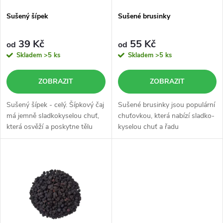
s
p
Sušený šípek
Sušené brusinky
p
r
39 Kč
55 Kč
od
od
r
Skladem
>5 ks
Skladem
>5 ks
o
o
ZOBRAZIT
ZOBRAZIT
d
d
Sušený šípek - celý. Šípkový čaj
Sušené brusinky jsou populární
u
má jemně sladkokyselou chuť,
chuťovkou, která nabízí sladko-
která osvěží a poskytne tělu
kyselou chuť a řadu
u
potřebné živiny.
prospěšných látek pro naše
k
tělo.
k
t
t
ů
ů