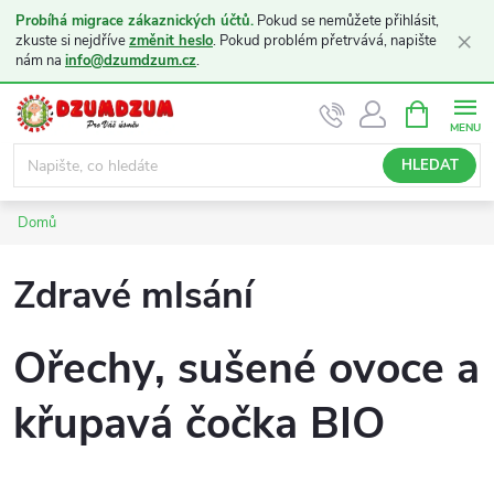
Probíhá migrace zákaznických účtů.
Pokud se nemůžete přihlásit,
×
zkuste si nejdříve
změnit heslo
. Pokud problém přetrvává, napište
nám na
info@dzumdzum.cz
.
Přejít
NÁKUPNÍ
KOŠÍK
na
obsah
HLEDAT
Domů
Zdravé mlsání
Ořechy, sušené ovoce a
křupavá čočka BIO