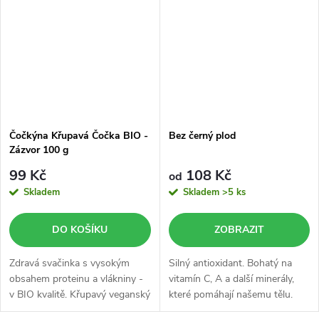
Čočkýna Křupavá Čočka BIO -
Bez černý plod
Zázvor 100 g
99 Kč
108 Kč
od
Skladem
Skladem
>5 ks
DO KOŠÍKU
ZOBRAZIT
Zdravá svačinka s vysokým
Silný antioxidant. Bohatý na
obsahem proteinu a vlákniny -
vitamín C, A a další minerály,
v BIO kvalitě. Křupavý veganský
které pomáhají našemu tělu.
snack bez lepku, který dodá