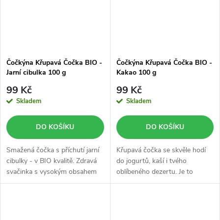
Čočkýna Křupavá Čočka BIO -
Čočkýna Křupavá Čočka BIO -
Jarní cibulka 100 g
Kakao 100 g
99 Kč
99 Kč
Skladem
Skladem
DO KOŠÍKU
DO KOŠÍKU
Smažená čočka s příchutí jarní
Křupavá čočka se skvěle hodí
cibulky - v BIO kvalitě. Zdravá
do jogurtů, kaší i tvého
svačinka s vysokým obsahem
oblíbeného dezertu. Je to
proteinu a vlákniny.
zdravá a chutná svačinka - v
BIO kvalitě.