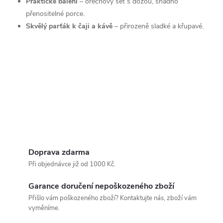
Praktické balení
– ořechový set s dózou, snadno
přenositelné porce.
Skvělý parťák k čaji a kávě
– přirozeně sladké a křupavé.
Doprava zdarma
Při objednávce již od 1000 Kč.
Garance doručení nepoškozeného zboží
Přišlo vám poškozeného zboží? Kontaktujte nás, zboží vám
vyměníme.