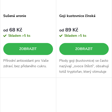
Sušená aronie
Goji kustovnice čínská
68 Kč
89 Kč
od
od
Skladem
>5 ks
Skladem
>5 ks
ZOBRAZIT
ZOBRAZIT
Přírodní antioxidant pro Vaše
Plody goji (kustovnice) se často
zdraví, bez přidaného cukru.
nazývají „ovoce štěstí“, obsahují
totiž tryptofan, který stimuluje
tělo k produkci hormonu štěstí,
serotoninu.