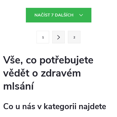
tělu bílkoviny i vlákninu.
O
NAČÍST 7 DALŠÍCH
v
l
S
1
2
t
á
r
d
á
Vše, co potřebujete
a
n
vědět o zdravém
k
c
o
mlsání
í
v
á
p
n
Co u nás v kategorii najdete
r
í