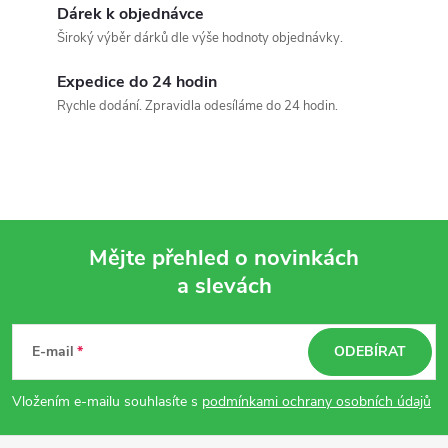
Dárek k objednávce
Široký výběr dárků dle výše hodnoty objednávky.
Expedice do 24 hodin
Rychle dodání. Zpravidla odesíláme do 24 hodin.
Mějte přehled o novinkách
a slevách
Z
á
E-mail
ODEBÍRAT
p
Vložením e-mailu souhlasíte s
podmínkami ochrany osobních údajů