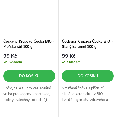
Čočkýna Křupavá Čočka BIO -
Čočkýna Křupavá Čočka BIO -
Mořská sůl 100 g
Slaný karamel 100 g
99 Kč
99 Kč
Skladem
Skladem
DO KOŠÍKU
DO KOŠÍKU
Čočkýna je tu pro vás. Ideální
Smažená čočka s příchutí
volba pro vegany, sportovce,
slaného karamelu - v BIO
rodiny i všechny, kdo chtějí
kvalitě. Tajemství zdravého a
mlsat chytřeji. To vše v Bio
chutného snacku, který objevíte
kvalitě.
každý den.