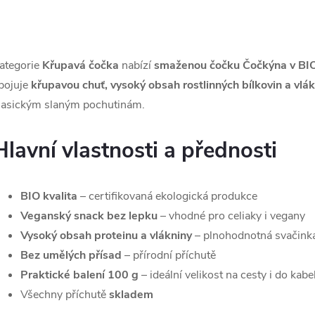
O
v
ategorie
Křupavá čočka
nabízí
smaženou čočku Čočkýna v BIO
pojuje
křupavou chuť, vysoký obsah rostlinných bílkovin a vlá
lasickým slaným pochutinám.
á
d
Hlavní vlastnosti a přednosti
a
c
BIO kvalita
– certifikovaná ekologická produkce
Veganský snack bez lepku
– vhodné pro celiaky i vegany
Vysoký obsah proteinu a vlákniny
– plnohodnotná svačink
p
Bez umělých přísad
– přírodní příchutě
Praktické balení 100 g
– ideální velikost na cesty i do kabe
Všechny příchutě
skladem
v