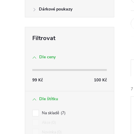
n
Dárkové poukazy
e
l
Dle ceny
99
Kč
100
Kč
7
Dle štítku
Na skladě
7
Akce
0
Novinka
0