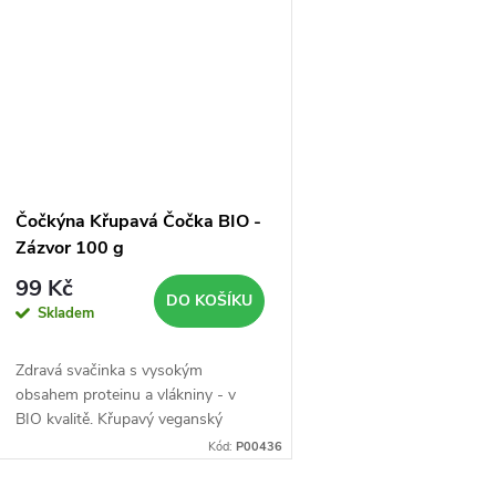
Čočkýna Křupavá Čočka BIO -
Zázvor 100 g
99 Kč
DO KOŠÍKU
Skladem
Zdravá svačinka s vysokým
obsahem proteinu a vlákniny - v
BIO kvalitě. Křupavý veganský
snack bez lepku, který dodá tělu
Kód:
P00436
bílkoviny i vlákninu.