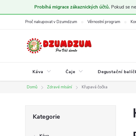
Probíhá migrace zákaznických účtů.
Pokud se nem
Přejít
Proč nakupovat v Dzumdzum
Věrnostní program
Ko
na
obsah
Káva
Čaje
Degustační balíč
Domů
Zdravé mlsání
Křupavá čočka
P
Přeskočit
Kategorie
kategorie
o
Káva