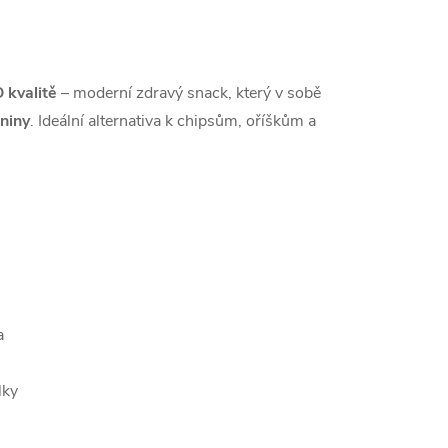
 kvalitě
– moderní zdravý snack, který v sobě
kniny
. Ideální alternativa k chipsům, oříškům a
a
lky