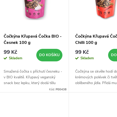
p
s
r
p
Čočkýna Křupavá Čočka BIO -
Čočkýna Křupavá Čoč
o
Česnek 100 g
Chilli 100 g
r
99 Kč
99 Kč
d
DO KOŠÍKU
DO
Skladem
Skladem
o
u
Smažená čočka s příchutí česneku -
Čočkýna se skvěle hodí do
d
v BIO kvalitě. Křupavý veganský
krémových polévek či tvé
k
snack bez lepku, který dodá tělu
oblíbeného jídla. Přidá m
u
bílkoviny i vlákninu.
neodolatelnou křupavou c
Kód:
P00438
t
k
ů
t