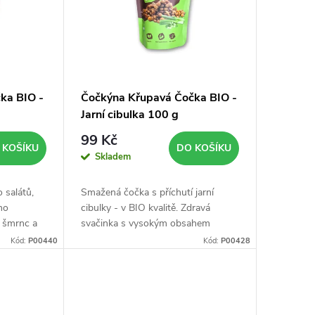
ka BIO -
Čočkýna Křupavá Čočka BIO -
Jarní cibulka 100 g
99 Kč
 KOŠÍKU
DO KOŠÍKU
Skladem
 salátů,
Smažená čočka s příchutí jarní
ho
cibulky - v BIO kvalitě. Zdravá
u šmrnc a
svačinka s vysokým obsahem
huť.
proteinu a vlákniny.
Kód:
P00440
Kód:
P00428