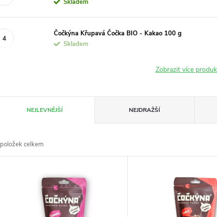
Skladem
Čočkýna Křupavá Čočka BIO - Kakao 100 g
Skladem
Zobrazit více produ
Ř
NEJLEVNĚJŠÍ
NEJDRAŽŠÍ
a
položek celkem
z
V
e
ý
n
p