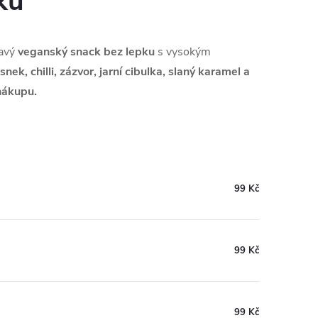
ku
avý
veganský snack bez lepku
s vysokým
nek, chilli, zázvor, jarní cibulka, slaný karamel a
nákupu.
99 Kč
99 Kč
99 Kč