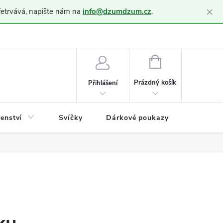
×
řetrvává, napište nám na
info@dzumdzum.cz
.
h údajů (GDPR)
NÁKUPNÍ
KOŠÍK
Prázdný košík
Přihlášení
šenství
Svíčky
Dárkové poukazy
Blog