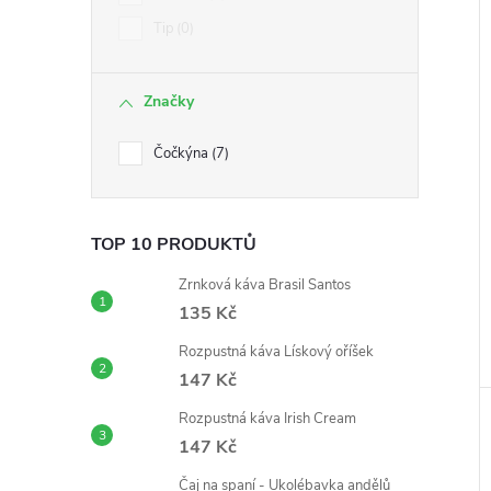
í
Tip
0
i
Značky
Čočkýna
7
TOP 10 PRODUKTŮ
Zrnková káva Brasil Santos
135 Kč
Rozpustná káva Lískový oříšek
147 Kč
Rozpustná káva Irish Cream
147 Kč
Čaj na spaní - Ukolébavka andělů