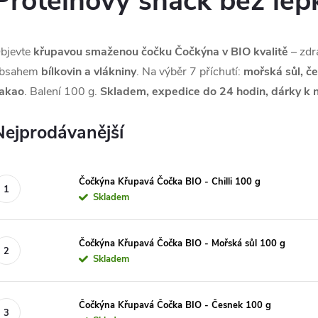
Proteinový snack bez lep
bjevte
křupavou smaženou čočku Čočkýna v BIO kvalitě
– zdr
bsahem
bílkovin a vlákniny
. Na výběr 7 příchutí:
mořská sůl, čes
akao
. Balení 100 g.
Skladem, expedice do 24 hodin, dárky k 
Nejprodávanější
Čočkýna Křupavá Čočka BIO - Chilli 100 g
Skladem
Čočkýna Křupavá Čočka BIO - Mořská sůl 100 g
Skladem
Čočkýna Křupavá Čočka BIO - Česnek 100 g