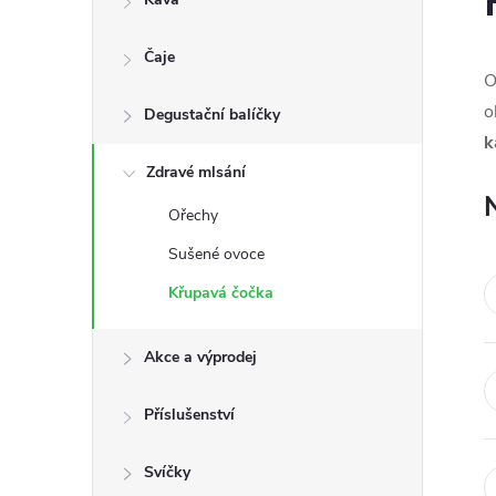
s
Čaje
t
O
o
Degustační balíčky
r
k
a
Zdravé mlsání
Ořechy
n
Sušené ovoce
n
Křupavá čočka
í
Akce a výprodej
p
Příslušenství
a
Svíčky