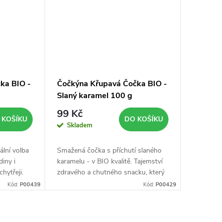
ka BIO -
Čočkýna Křupavá Čočka BIO -
Slaný karamel 100 g
99 Kč
 KOŠÍKU
DO KOŠÍKU
Skladem
ální volba
Smažená čočka s příchutí slaného
diny i
karamelu - v BIO kvalitě. Tajemství
chytřeji.
zdravého a chutného snacku, který
objevíte každý den.
Kód:
P00439
Kód:
P00429