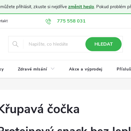
ůžete přihlásit, zkuste si nejdříve
změnit heslo
. Pokud problém p
775 558 031
ntakt
Doprava a platba
Obchodní podmínky
Ochrana osobníc
HLEDAT
ky
Zdravé mlsání
Akce a výprodej
Příslu
Křupavá čočka