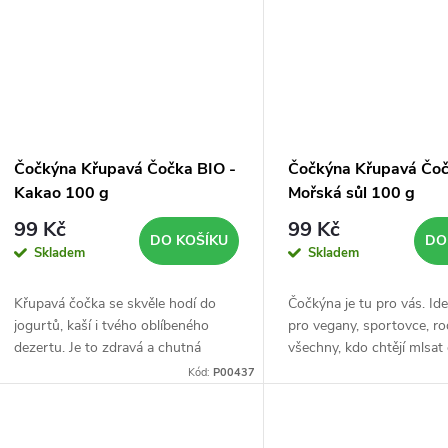
ů
Čočkýna Křupavá Čočka BIO -
Čočkýna Křupavá Čoč
Kakao 100 g
Mořská sůl 100 g
99 Kč
99 Kč
DO KOŠÍKU
DO
Skladem
Skladem
Křupavá čočka se skvěle hodí do
Čočkýna je tu pro vás. Ide
jogurtů, kaší i tvého oblíbeného
pro vegany, sportovce, ro
dezertu. Je to zdravá a chutná
všechny, kdo chtějí mlsat 
svačinka - v BIO kvalitě.
To vše v Bio kvalitě.
Kód:
P00437