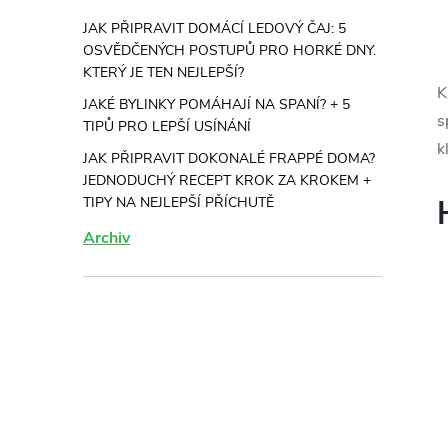
JAK PŘIPRAVIT DOMÁCÍ LEDOVÝ ČAJ: 5
OSVĚDČENÝCH POSTUPŮ PRO HORKÉ DNY.
KTERÝ JE TEN NEJLEPŠÍ?
K
JAKÉ BYLINKY POMÁHAJÍ NA SPANÍ? + 5
l
s
TIPŮ PRO LEPŠÍ USÍNÁNÍ
k
JAK PŘIPRAVIT DOKONALÉ FRAPPÉ DOMA?
JEDNODUCHÝ RECEPT KROK ZA KROKEM +
TIPY NA NEJLEPŠÍ PŘÍCHUTĚ
Archiv
í
r