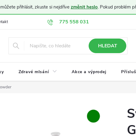
ůžete přihlásit, zkuste si nejdříve
změnit heslo
. Pokud problém p
775 558 031
ntakt
Doprava a platba
Obchodní podmínky
Ochrana osobníc
HLEDAT
ky
Zdravé mlsání
Akce a výprodej
Příslu
powder
S
G