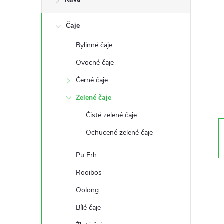
s
Čaje
t
Bylinné čaje
r
Ovocné čaje
a
Černé čaje
Zelené čaje
n
Čisté zelené čaje
n
Ochucené zelené čaje
í
Pu Erh
Rooibos
p
Oolong
a
Bílé čaje