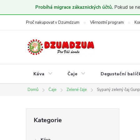
Probíhá migrace zákaznických účtů.
Pokud se nem
Přejít
Proč nakupovat v Dzumdzum
Věrnostní program
Ko
na
obsah
Káva
Čaje
Degustační balíč
Domů
Čaje
Zelené čaje
Sypaný zelený čaj Gun
P
Přeskočit
Kategorie
kategorie
o
Káva