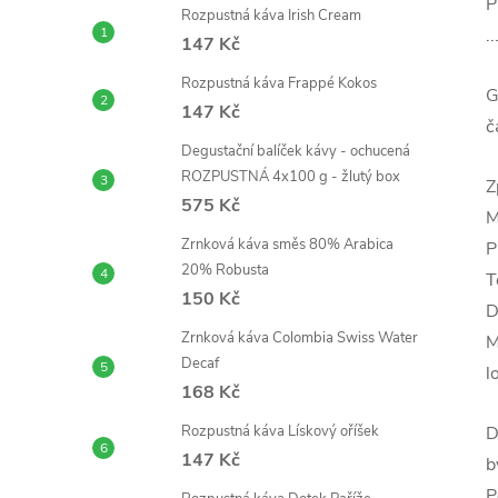
P
Rozpustná káva Irish Cream
.
147 Kč
Rozpustná káva Frappé Kokos
G
147 Kč
č
Degustační balíček kávy - ochucená
ROZPUSTNÁ 4x100 g - žlutý box
Z
575 Kč
M
Zrnková káva směs 80% Arabica
P
20% Robusta
T
150 Kč
D
Zrnková káva Colombia Swiss Water
M
Decaf
l
168 Kč
Rozpustná káva Lískový oříšek
D
147 Kč
b
P