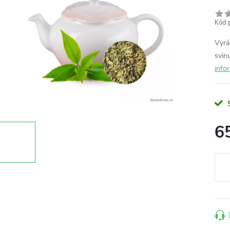
Kód 
Vyráb
svin
info
6
Měr
cena