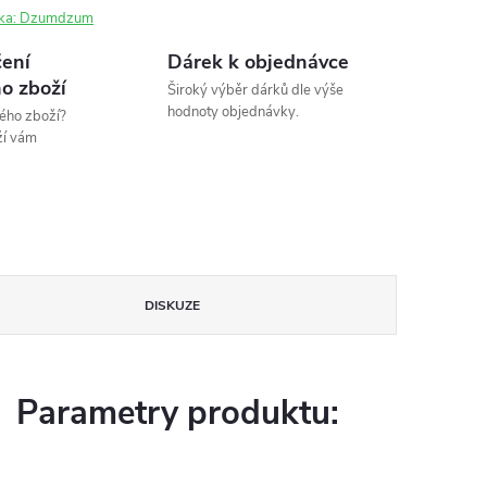
ka:
Dzumdzum
ení
Dárek k objednávce
o zboží
Široký výběr dárků dle výše
hodnoty objednávky.
ého zboží?
ží vám
DISKUZE
Parametry produktu: