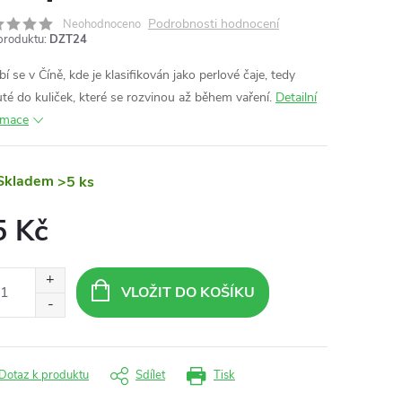
Podrobnosti hodnocení
Neohodnoceno
produktu:
DZT24
í se v Číně, kde je klasifikován jako perlové čaje, tedy
uté do kuliček, které se rozvinou až během vaření.
Detailní
rmace
Skladem
>5 ks
5 Kč
ná
:
VLOŽIT DO KOŠÍKU
Dotaz k produktu
Sdílet
Tisk