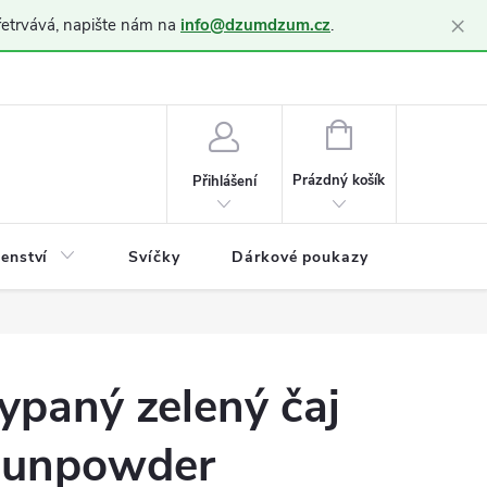
×
řetrvává, napište nám na
info@dzumdzum.cz
.
h údajů (GDPR)
NÁKUPNÍ
KOŠÍK
Prázdný košík
Přihlášení
šenství
Svíčky
Dárkové poukazy
Blog
ypaný zelený čaj
unpowder