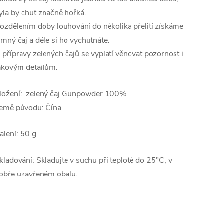
yla by chuť značně hořká.
ozdělením doby louhování do několika přelití získáme
emný čaj a déle si ho vychutnáte.
 přípravy zelených čajů se vyplatí věnovat pozornost i
akovým detailům.
ložení: zelený čaj Gunpowder 100%
emě původu: Čína
alení: 50 g
kladování: Skladujte v suchu při teplotě do 25°C, v
obře uzavřeném obalu.