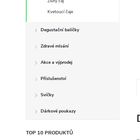
Žlutý čaj
n
Kvetoucí čaje
e
Degustační balíčky
l
Zdravé mlsání
Akce a výprodej
Příslušenství
Svíčky
Dárkové poukazy
TOP 10 PRODUKTŮ