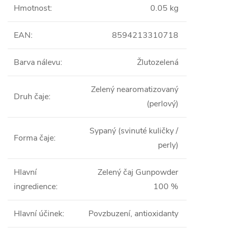
Hmotnost
:
0.05 kg
EAN
:
8594213310718
Barva nálevu
:
Žlutozelená
Zelený nearomatizovaný
Druh čaje
:
(perlový)
Sypaný (svinuté kuličky /
Forma čaje
:
perly)
Hlavní
Zelený čaj Gunpowder
ingredience
:
100 %
Hlavní účinek
:
Povzbuzení, antioxidanty