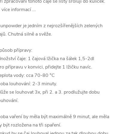
ři zpracování tohoto čaje se listy srolují do kuliček.
.. více informací ...
unpowder je jedním z nejrozšířenějších zelených
ajů. Chutná silně a svěže.
působ přípravy:
nožství čaje: 1 čajová lžička na šálek 1,5-2dl
ro přípravu v konvici, přidejte 1 lžičku navíc.
eplota vody: cca 70-80 °C
oba louhování: 2-3 minuty.
ůže se louhovat 3x, při 2. a 3. prodlužujte dobu
ouhování.
oba vaření by měla být maximálně 9 minut, ale měla
y být rozložena na tři spaření.
okud by se čaj louhoval jednou za tak dlouhou dobu,