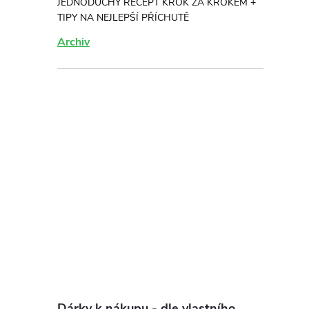
JEDNODUCHÝ RECEPT KROK ZA KROKEM +
TIPY NA NEJLEPŠÍ PŘÍCHUTĚ
Archiv
Dárky k nákupu - dle vlastního