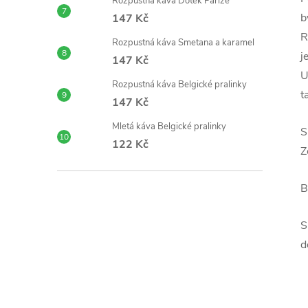
Rozpustná káva Dotek Paříže
b
147 Kč
R
Rozpustná káva Smetana a karamel
j
147 Kč
U
Rozpustná káva Belgické pralinky
t
147 Kč
Mletá káva Belgické pralinky
S
122 Kč
Z
B
S
d