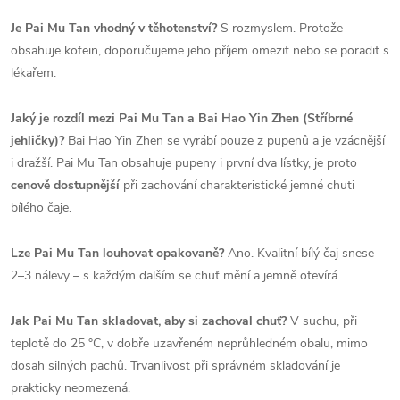
Je Pai Mu Tan vhodný v těhotenství?
S rozmyslem. Protože
obsahuje kofein, doporučujeme jeho příjem omezit nebo se poradit s
lékařem.
Jaký je rozdíl mezi Pai Mu Tan a Bai Hao Yin Zhen (Stříbrné
jehličky)?
Bai Hao Yin Zhen se vyrábí pouze z pupenů a je vzácnější
i dražší. Pai Mu Tan obsahuje pupeny i první dva lístky, je proto
cenově dostupnější
při zachování charakteristické jemné chuti
bílého čaje.
Lze Pai Mu Tan louhovat opakovaně?
Ano. Kvalitní bílý čaj snese
2–3 nálevy – s každým dalším se chuť mění a jemně otevírá.
Jak Pai Mu Tan skladovat, aby si zachoval chuť?
V suchu, při
teplotě do 25 °C, v dobře uzavřeném neprůhledném obalu, mimo
dosah silných pachů. Trvanlivost při správném skladování je
prakticky neomezená.