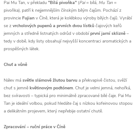
Pai Mu Tan, v překladu
"Bílá pivoňka"
(
Pai
= bílá,
Mu Tan
=
pivoňka), patří k nejjemnějším čínským bílým čajům. Pochází z
provincie
Fujian
v Číně, která je kolébkou výroby bílých čajů. Vyrábí
se z
vrcholových pupenů a prvních dvou lístků
čajových keřů
jemných a středně listnatých odrůd v období
první jarní sklizně
–
tedy v době, kdy listy obsahují nejvyšší koncentraci aromatických a
prospěšných látek.
Chuť a vůně
Nálev má
světle slámově žlutou barvu
a překvapivě čistou, svěží
chuť s jemně
květinovým podtónem
. Chuť je velmi jemná, nehořká,
bez svíravosti – typická pro minimálně zpracované bílé čaje. Pai Mu
Tan je ideální volbou, pokud hledáte čaj s nízkou kofeinovou stopou
a delikátním projevem, který nepřebije ostatní chutě.
Zpracování – ruční práce v Číně