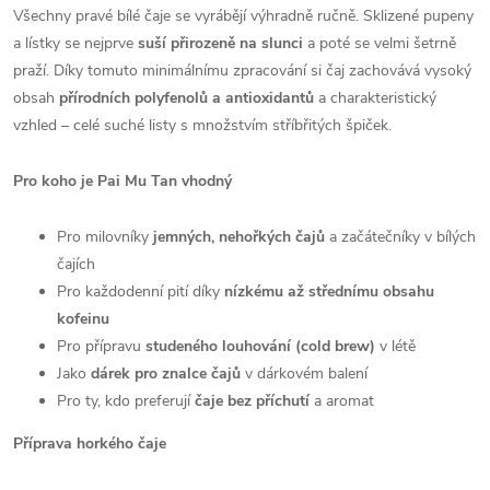
Všechny pravé bílé čaje se vyrábějí výhradně ručně. Sklizené pupeny
a lístky se nejprve
suší přirozeně na slunci
a poté se velmi šetrně
praží. Díky tomuto minimálnímu zpracování si čaj zachovává vysoký
obsah
přírodních polyfenolů a antioxidantů
a charakteristický
vzhled – celé suché listy s množstvím stříbřitých špiček.
Pro koho je Pai Mu Tan vhodný
Pro milovníky
jemných, nehořkých čajů
a začátečníky v bílých
čajích
Pro každodenní pití díky
nízkému až střednímu obsahu
kofeinu
Pro přípravu
studeného louhování (cold brew)
v létě
Jako
dárek pro znalce čajů
v dárkovém balení
Pro ty, kdo preferují
čaje bez příchutí
a aromat
Příprava horkého čaje