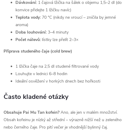
Dávkování:
1 čajová lžička na šálek o objemu 1,5–2 dl (do
konvice přidejte 1 lžičku navíc)
Teplota vody:
70 °C (nikdy ne vroucí – zničila by jemné
aroma)
Doba louhování:
3–4 minuty
Počet nálevů:
lístky lze přelít 2–3×
Příprava studeného čaje (cold brew)
1 lžička čaje na 2,5 dl studené filtrované vody
Louhujte v lednici 6–8 hodin
Ideální osvěžení v horkých dnech bez hořkosti
Často kladené otázky
Obsahuje Pai Mu Tan kofein?
Ano, ale jen v malém množství.
Obsah kofeinu je nízký až střední – výrazně nižší než u zeleného
nebo černého čaje. Pro pití večer je vhodnější bylinný čaj.