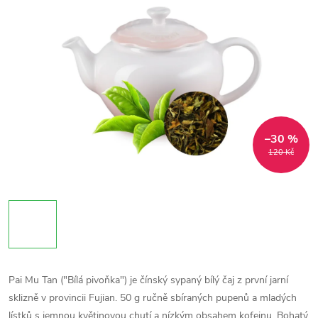
–30 %
120 Kč
Pai Mu Tan ("Bílá pivoňka") je čínský sypaný bílý čaj z první jarní
sklizně v provincii Fujian. 50 g ručně sbíraných pupenů a mladých
lístků s jemnou květinovou chutí a nízkým obsahem kofeinu. Bohatý