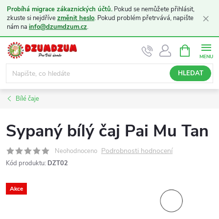
Probíhá migrace zákaznických účtů.
Pokud se nemůžete přihlásit,
×
zkuste si nejdříve
změnit heslo
. Pokud problém přetrvává, napište
nám na
info@dzumdzum.cz
.
Přejít
NÁKUPNÍ
KOŠÍK
na
obsah
HLEDAT
Bílé čaje
Sypaný bílý čaj Pai Mu Tan
Podrobnosti hodnocení
Neohodnoceno
Kód produktu:
DZT02
Akce