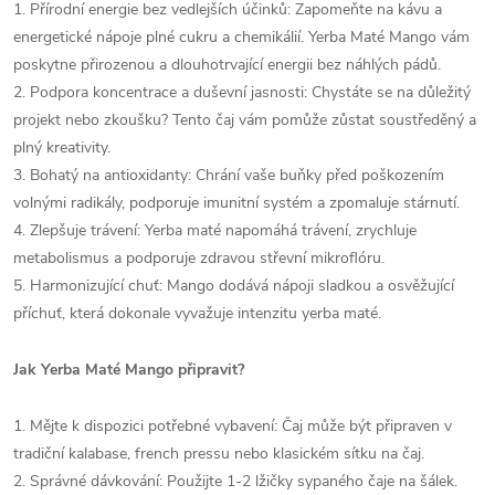
1. Přírodní energie bez vedlejších účinků: Zapomeňte na kávu a
energetické nápoje plné cukru a chemikálií. Yerba Maté Mango vám
poskytne přirozenou a dlouhotrvající energii bez náhlých pádů.
2. Podpora koncentrace a duševní jasnosti: Chystáte se na důležitý
projekt nebo zkoušku? Tento čaj vám pomůže zůstat soustředěný a
plný kreativity.
3. Bohatý na antioxidanty: Chrání vaše buňky před poškozením
volnými radikály, podporuje imunitní systém a zpomaluje stárnutí.
4. Zlepšuje trávení: Yerba maté napomáhá trávení, zrychluje
metabolismus a podporuje zdravou střevní mikroflóru.
5. Harmonizující chuť: Mango dodává nápoji sladkou a osvěžující
příchuť, která dokonale vyvažuje intenzitu yerba maté.
Jak Yerba Maté Mango připravit?
1. Mějte k dispozici potřebné vybavení: Čaj může být připraven v
tradiční kalabase, french pressu nebo klasickém sítku na čaj.
2. Správné dávkování: Použijte 1-2 lžičky sypaného čaje na šálek.