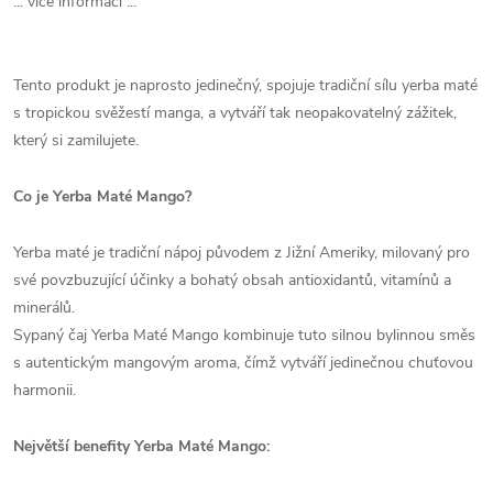
... více informací ...
Tento produkt je naprosto jedinečný, spojuje tradiční sílu yerba maté
s tropickou svěžestí manga, a vytváří tak neopakovatelný zážitek,
který si zamilujete.
Co je Yerba Maté Mango?
Yerba maté je tradiční nápoj původem z Jižní Ameriky, milovaný pro
své povzbuzující účinky a bohatý obsah antioxidantů, vitamínů a
minerálů.
Sypaný čaj Yerba Maté Mango kombinuje tuto silnou bylinnou směs
s autentickým mangovým aroma, čímž vytváří jedinečnou chuťovou
harmonii.
Největší benefity Yerba Maté Mango: