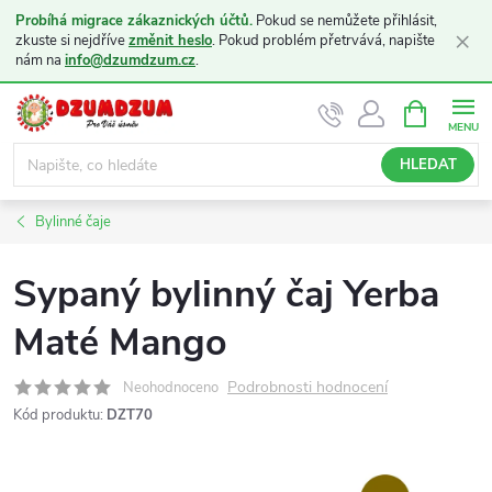
Probíhá migrace zákaznických účtů.
Pokud se nemůžete přihlásit,
×
zkuste si nejdříve
změnit heslo
. Pokud problém přetrvává, napište
nám na
info@dzumdzum.cz
.
Přejít
NÁKUPNÍ
KOŠÍK
na
obsah
HLEDAT
Bylinné čaje
Sypaný bylinný čaj Yerba
Maté Mango
Podrobnosti hodnocení
Neohodnoceno
Kód produktu:
DZT70