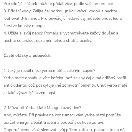
Pro silnější zážitek můžete přidat více, podle vaší preference.
3. Přidání vody: Zalijte čaj horkou (nikoli vařící) vodou a nechte
louhovat 3-5 minut. Pro osvěžující ledový čaj můžete přidat led a
čerstvé kousky manga.
4. Užijte si svůj nápoj: Pomalu si vychutnávejte každý doušek a
nechte se unášet nezaměnitelnou chutí a účinky.
Časté otázky a odpovědi:
1. Jaký je rozdíl mezi yerba maté a zeleným čajem?
Yerba maté obsahuje více kofeinu než zelený čaj a má odlišný profil
antioxidantů, což poskytuje jiné zdravotní benefity. Chuť yerba maté
je také výraznější a zemitější.
2. Můžu pít Yerba Maté Mango každý den?
Ano, můžete. Při pravidelné konzumaci vám yerba maté pomůže
udržet energii, zlepšit trávení a podpořit celkové zdraví.
Doporučujeme však sledovat svůj příjem kofeinu, pokud jste na něj