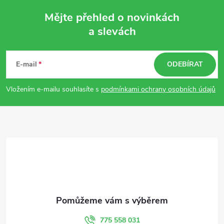
Mějte přehled o novinkách
a slevách
Z
á
E-mail
ODEBÍRAT
p
Vložením e-mailu souhlasíte s
podmínkami ochrany osobních údajů
a
t
í
775 558 031