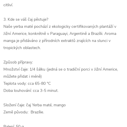
citliví.
3. Kde se váš čaj pěstuje?
Naše yerba maté pochází z ekologicky certifikovaných plantáží v
Jižní Americe, konkrétně v Paraguayi, Argentině a Brazílii. Aroma
manga je přidáváno z přírodních extraktů zrajících na slunci v
tropických oblastech.
Způsob přípravy:
Množství čaje: 1/4 šálku (jedná se o tradiční porci v Jižní Americe,
můžete přidat i méně)
Teplota vody: cca 65-80 °C
Doba louhování: cca 3-5 minut.
Složení čaje: čaj Yerba maté, mango
Země původu: Brazílie.
Balení: 50 g