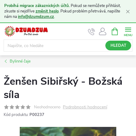
Probíhá migrace zákaznických účtů.
Pokud se nemůžete přihlásit,
×
zkuste si nejdříve
změnit heslo
. Pokud problém přetrvává, napište
nám na
info@dzumdzum.cz
.
Přejít
NÁKUPNÍ
KOŠÍK
na
obsah
HLEDAT
Bylinné čaje
Ženšen Sibiřský - Božská
síla
Podrobnosti hodnocení
Neohodnoceno
Kód produktu:
P00237