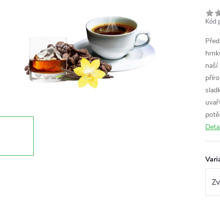
Kód 
Před
hrnk
naší
přír
slad
uvař
potě
Deta
Vari