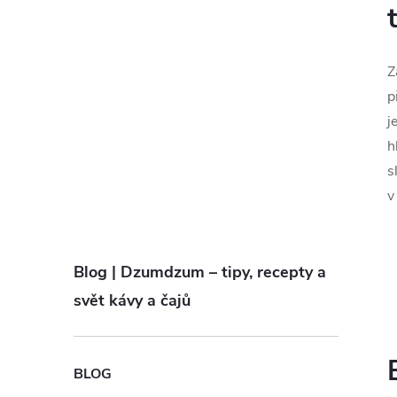
Z
p
j
h
s
v
Blog | Dzumdzum – tipy, recepty a
svět kávy a čajů
BLOG