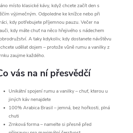
áno místo klasické kávy, když chcete začít den s
ěčím výjimečným. Odpoledne ke knížce nebo při
ráci, kdy potřebujete příjemnou pauzu. Večer na
auči, kdy máte chuť na něco hřejivého s nádechem
obrodružství. A taky kdykoliv, kdy dostanete návštěvu
 chcete udělat dojem – protože vůně rumu a vanilky z
rnku zaujme každého.
Co vás na ní přesvědčí
Unikátní spojení rumu a vanilky – chuť, kterou u
jiných káv nenajdete
100% Arabica Brasil – jemná, bez hořkosti, plná
chuti
Zrnková forma – namelte si přesně před
přípravou pro maximální čerstvost