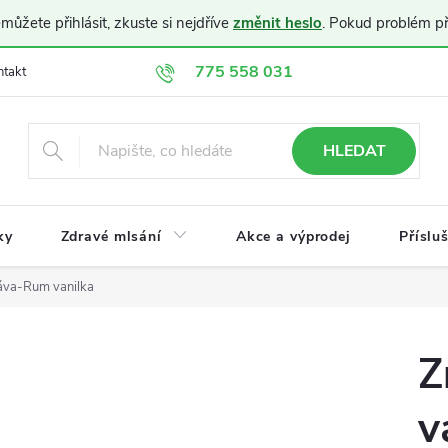
ůžete přihlásit, zkuste si nejdříve
změnit heslo
. Pokud problém p
775 558 031
ntakt
Doprava a platba
Obchodní podmínky
Ochrana osobníc
HLEDAT
ky
Zdravé mlsání
Akce a výprodej
Příslu
áva-Rum vanilka
Z
v