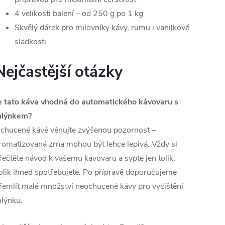
4 velikosti balení – od 250 g po 1 kg
Skvělý dárek pro milovníky kávy, rumu i vanilkové
sladkosti
Nejčastější otázky
e tato káva vhodná do automatického kávovaru s
lýnkem?
chucené kávě věnujte zvýšenou pozornost –
romatizovaná zrna mohou být lehce lepivá. Vždy si
řečtěte návod k vašemu kávovaru a sypte jen tolik,
olik ihned spotřebujete. Po přípravě doporučujeme
řemlít malé množství neochucené kávy pro vyčištění
lýnku.