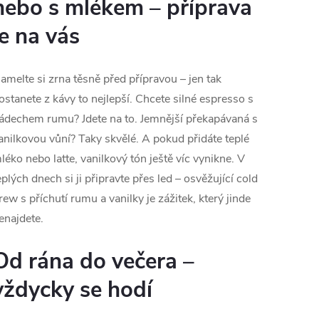
nebo s mlékem – příprava
je na vás
amelte si zrna těsně před přípravou – jen tak
ostanete z kávy to nejlepší. Chcete silné espresso s
ádechem rumu? Jdete na to. Jemnější překapávaná s
anilkovou vůní? Taky skvělé. A pokud přidáte teplé
léko nebo latte, vanilkový tón ještě víc vynikne. V
eplých dnech si ji připravte přes led – osvěžující cold
rew s příchutí rumu a vanilky je zážitek, který jinde
enajdete.
Od rána do večera –
vždycky se hodí