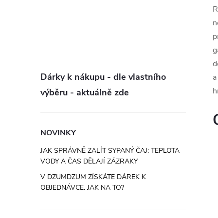
R
n
p
g
d
Dárky k nákupu - dle vlastního
a
h
výběru - aktuálně zde
NOVINKY
JAK SPRÁVNĚ ZALÍT SYPANÝ ČAJ: TEPLOTA
VODY A ČAS DĚLAJÍ ZÁZRAKY
V DZUMDZUM ZÍSKÁTE DÁREK K
OBJEDNÁVCE. JAK NA TO?