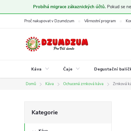
Probíhá migrace zákaznických účtů.
Pokud se nem
Přejít
Proč nakupovat v Dzumdzum
Věrnostní program
Ko
na
obsah
Káva
Čaje
Degustační balíč
Domů
Káva
Ochucená zrnková káva
Zrnková k
P
Přeskočit
Kategorie
kategorie
o
Káva