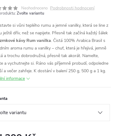
Podrobnosti hodnocení
Neohodnoceno
produktu:
Zvolte variantu
stavte si vůni teplého rumu a jemné vanilky, která se line z
u ještě dřív, než se napijete. Přesně tak začíná každý šálek
zrnkové kávy Rum vanilka
. Čistá 100% Arabica Brasil s
odním aroma rumu a vanilky – chuť, která je hřejivá, jemně
ká a trochu dobrodružná, přesně tak akorát. Namelte,
te a vychutnejte si. Ráno vás příjemně probudí, odpoledne
ší a večer zahřeje. K dostání v balení 250 g, 500 g a 1 kg.
ilní informace
anta