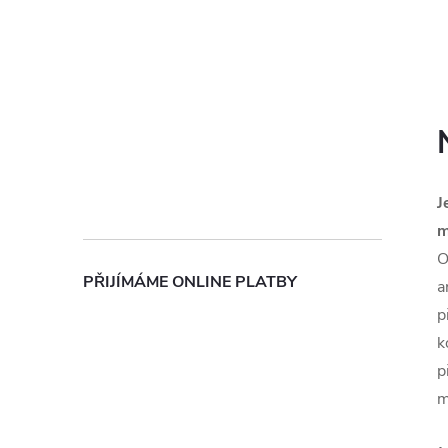
J
m
O
PŘIJÍMÁME ONLINE PLATBY
a
p
k
p
m