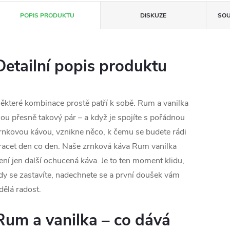
POPIS PRODUKTU
DISKUZE
SOU
Detailní popis produktu
ěkteré kombinace prostě patří k sobě. Rum a vanilka
sou přesně takový pár – a když je spojíte s pořádnou
rnkovou kávou, vznikne něco, k čemu se budete rádi
racet den co den. Naše zrnková káva Rum vanilka
ení jen další ochucená káva. Je to ten moment klidu,
dy se zastavíte, nadechnete se a první doušek vám
dělá radost.
Rum a vanilka – co dává