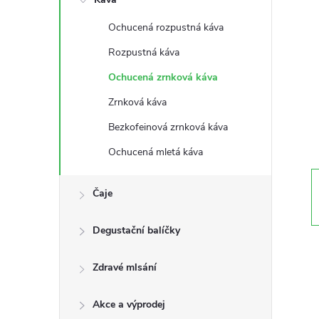
s
Ochucená rozpustná káva
t
Rozpustná káva
r
Ochucená zrnková káva
Zrnková káva
a
Bezkofeinová zrnková káva
n
Ochucená mletá káva
n
Čaje
í
Degustační balíčky
p
Zdravé mlsání
a
Akce a výprodej