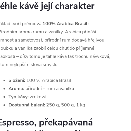
téhle kávě její charakter
áklad tvoří prémiová
100% Arabica Brasil
s
řírodním aroma rumu a vanilky. Arabica přináší
emnost a sametovost, přírodní rum dodává hřejivou
loubku a vanilka zaoblí celou chuť do příjemné
ladkosti – díky tomu je tahle káva tak trochu návyková,
 tom nejlepším slova smyslu.
Složení:
100 % Arabica Brasil
Aroma:
přírodní – rum a vanilka
Typ kávy:
zrnková
Dostupná balení:
250 g, 500 g, 1 kg
Espresso, překapávaná