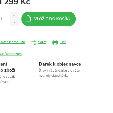
d
299 Kč
ná
:
VLOŽIT DO KOŠÍKU
Dotaz k produktu
Sdílet
Tisk
ka:
Dzumdzum
ení
Dárek k objednávce
o zboží
Široký výběr dárků dle výše
hodnoty objednávky.
ého zboží?
ží vám