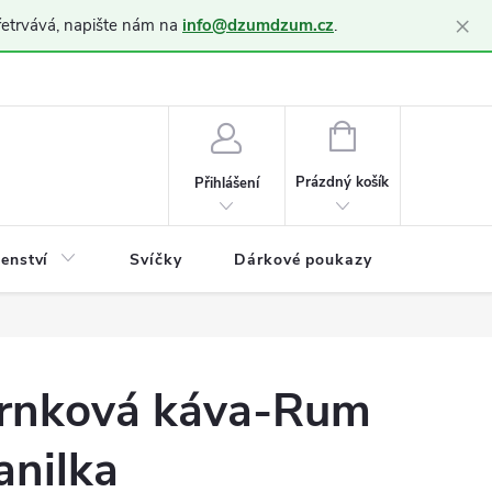
×
řetrvává, napište nám na
info@dzumdzum.cz
.
h údajů (GDPR)
NÁKUPNÍ
KOŠÍK
Prázdný košík
Přihlášení
šenství
Svíčky
Dárkové poukazy
Blog
rnková káva-Rum
anilka