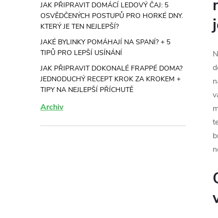
JAK PŘIPRAVIT DOMÁCÍ LEDOVÝ ČAJ: 5
OSVĚDČENÝCH POSTUPŮ PRO HORKÉ DNY.
KTERÝ JE TEN NEJLEPŠÍ?
JAKÉ BYLINKY POMÁHAJÍ NA SPANÍ? + 5
TIPŮ PRO LEPŠÍ USÍNÁNÍ
N
d
JAK PŘIPRAVIT DOKONALÉ FRAPPÉ DOMA?
JEDNODUCHÝ RECEPT KROK ZA KROKEM +
n
TIPY NA NEJLEPŠÍ PŘÍCHUTĚ
v
Archiv
m
t
b
n