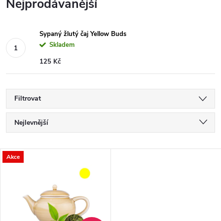
Nejprodávanější
Sypaný žlutý čaj Yellow Buds
Skladem
125 Kč
Filtrovat
Ř
Nejlevnější
a
Nejdražší
V
Akce
Nejprodávanější
z
ý
Abecedně
e
p