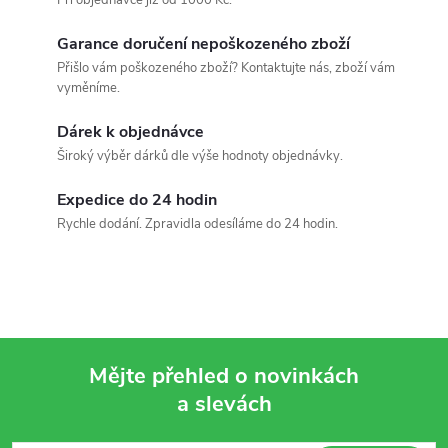
ů
Při objednávce již od 1000 Kč.
ů
l
Garance doručení nepoškozeného zboží
á
Přišlo vám poškozeného zboží? Kontaktujte nás, zboží vám
vyměníme.
d
Dárek k objednávce
a
Široký výběr dárků dle výše hodnoty objednávky.
c
Expedice do 24 hodin
í
Rychle dodání. Zpravidla odesíláme do 24 hodin.
p
r
v
Mějte přehled o novinkách
k
a slevách
Z
y