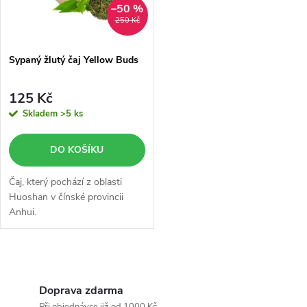
n
i
–50 %
250 Kč
í
s
p
Sypaný žlutý čaj Yellow Buds
p
r
125 Kč
r
Skladem
>5 ks
o
o
DO KOŠÍKU
d
d
Čaj, který pochází z oblasti
u
Huoshan v čínské provincii
Anhui.
u
k
k
O
t
t
v
Doprava zdarma