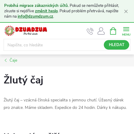
Probíhá migrace zákaznických účtů.
Pokud se nemůžete přihlásit,
×
zkuste si nejdříve
změnit heslo
. Pokud problém přetrvává, napište
nám na
info@dzumdzum.cz
.
Přejít
NÁKUPNÍ
KOŠÍK
na
obsah
HLEDAT
Čaje
Žlutý čaj
Žlutý čaj – vzácná čínská specialita s jemnou chutí. Úžasný dárek
pro znalce. Máme skladem. Expedice do 24 hodin. Dárky k nákupu.