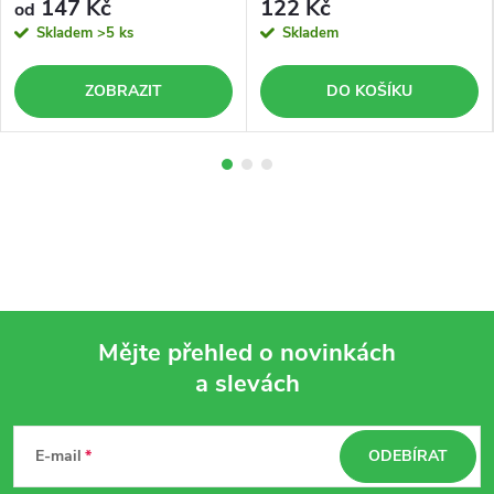
147 Kč
122 Kč
od
Skladem
>5 ks
Skladem
ZOBRAZIT
DO KOŠÍKU
Mějte přehled o novinkách
a slevách
Z
á
E-mail
ODEBÍRAT