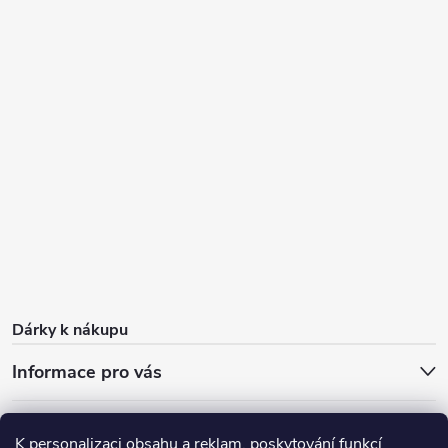
Dárky k nákupu
Informace pro vás
O nás
FAQ - časté dotazy
Sleva 100 Kč na první nákup
K personalizaci obsahu a reklam, poskytování funkcí