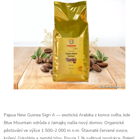
Papua New Guinea Sigri A — exotická Arabika z konce světa, kde
Blue Mountain odrůda z Jamajky našla nový domov. Organické
pěstování ve výšce 1 500–2 000 m n.m. Šťavnaté červené ovoce,
koření, čokoláda a zemité tóny. Pouze 1 % světové produkce. Balení