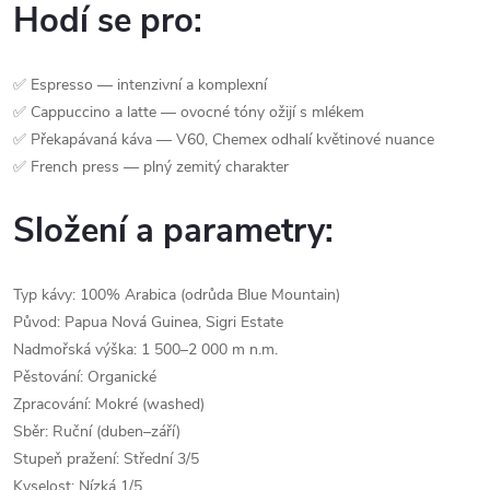
Hodí se pro:
✅ Espresso — intenzivní a komplexní
✅ Cappuccino a latte — ovocné tóny ožijí s mlékem
✅ Překapávaná káva — V60, Chemex odhalí květinové nuance
✅ French press — plný zemitý charakter
Složení a parametry:
Typ kávy: 100% Arabica (odrůda Blue Mountain)
Původ: Papua Nová Guinea, Sigri Estate
Nadmořská výška: 1 500–2 000 m n.m.
Pěstování: Organické
Zpracování: Mokré (washed)
Sběr: Ruční (duben–září)
Stupeň pražení: Střední 3/5
Kyselost: Nízká 1/5