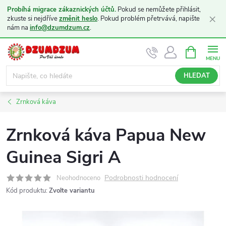
Probíhá migrace zákaznických účtů.
Pokud se nemůžete přihlásit,
×
zkuste si nejdříve
změnit heslo
. Pokud problém přetrvává, napište
nám na
info@dzumdzum.cz
.
Přejít
NÁKUPNÍ
KOŠÍK
na
obsah
HLEDAT
Zrnková káva
Zrnková káva Papua New
Guinea Sigri A
Podrobnosti hodnocení
Neohodnoceno
Kód produktu:
Zvolte variantu