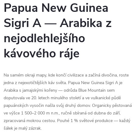
Papua New Guinea
Sigri A — Arabika z
nejodlehlejšího
kávového ráje
Na samém okraji mapy, kde končí civilizace a začíná divočina, roste
jedna z nejexotičtějších káv světa. Papua New Guinea Sigri A je
Arabika s jamajskými kořeny — odrůda Blue Mountain sem
doputovala ve 20. letech minulého století a ve vulkanické půdě
papuánských vysočin našla svůj druhý domov. Organicky pěstovaná
ve výšce 1 500–2 000 m n.m., ručně sbíraná od dubna do září,
zpracovaná mokrou cestou. Pouhé 1 % světové produkce — každý
šálek je malý zázrak.