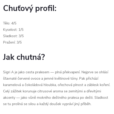
Chuťový profil:
Tělo: 4/5
Kyselost: 1/5
Sladkost: 3/5
Pražení: 3/5
Jak chutná?
Sigri A je jako cesta pralesem — plná překvapení. Nejprve se ohlásí
šťavnaté červené ovoce a jemné květinové tóny. Pak přichází
karamelová a čokoládová hloubka, ořechová plnost a záblesk koření.
Celý zážitek korunuje citrusové aroma se zemitými a dřevitými
akcenty — jako vůně mokrého deštného pralesa po dešti. Sladkost
se tu prolíná se silou a každý doušek vypráví jiný příběh.