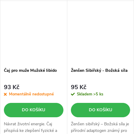
(70 g) obsahuje 100% sušené
listy kopřivy dvoudomé bez
přidaných látek. Tento...
Čaj pro muže Mužské libido
Ženšen Sibiřský - Božská síla
93 Kč
95 Kč
Momentálně nedostupné
Skladem
>5 ks
DO KOŠÍKU
DO KOŠÍKU
Návrat životní energie. Čaj
Ženšen sibiřský – Božská síla je
přispívá ke zlepšení fyzické a
přírodní adaptogen známý pro