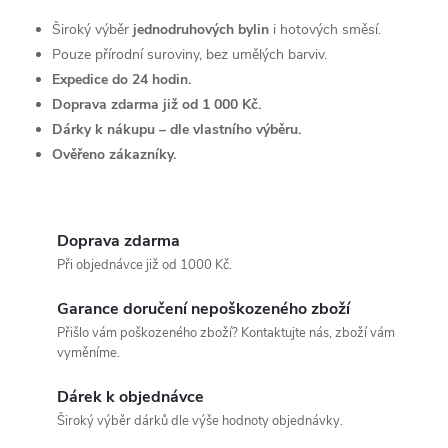
n
r
Široký výběr
jednodruhových bylin
i hotových směsí.
í
Pouze přírodní suroviny, bez umělých barviv.
v
Expedice do 24 hodin.
Doprava zdarma již od 1 000 Kč.
k
Dárky k nákupu – dle vlastního výběru.
y
Ověřeno zákazníky.
v
ý
Doprava zdarma
Při objednávce již od 1000 Kč.
p
i
Garance doručení nepoškozeného zboží
Přišlo vám poškozeného zboží? Kontaktujte nás, zboží vám
s
vyměníme.
u
Dárek k objednávce
Široký výběr dárků dle výše hodnoty objednávky.