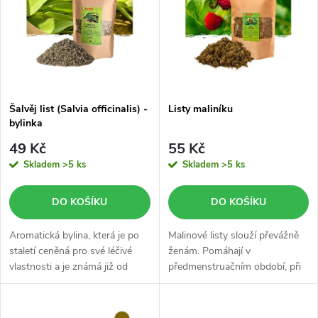
e
p
n
i
í
s
p
Šalvěj list (Salvia officinalis) -
Listy maliníku
bylinka
p
r
49 Kč
55 Kč
r
Skladem
>5 ks
Skladem
>5 ks
o
o
DO KOŠÍKU
DO KOŠÍKU
d
d
Aromatická bylina, která je po
Malinové listy slouží převážně
u
staletí ceněná pro své léčivé
ženám. Pomáhají v
vlastnosti a je známá již od
předmenstruačním období, při
u
starověku.
menstruačních obtíží, i během
k
menopauzy.
k