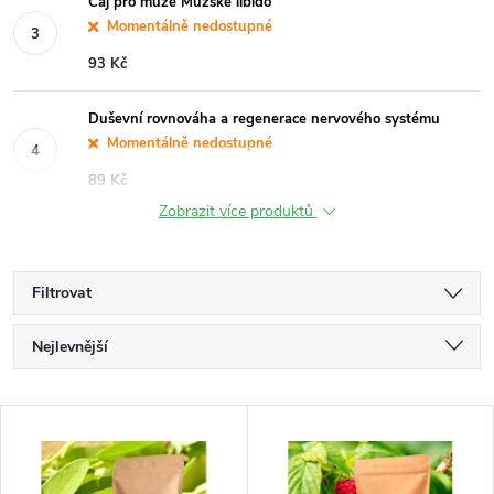
Čaj pro muže Mužské libido
Momentálně nedostupné
93 Kč
Duševní rovnováha a regenerace nervového systému
Momentálně nedostupné
89 Kč
Zobrazit více produktů
Filtrovat
Ř
Nejlevnější
a
Nejdražší
V
Nejprodávanější
z
ý
Abecedně