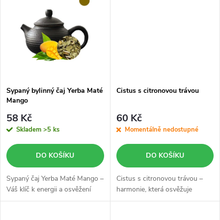
t
t
ů
ů
Sypaný bylinný čaj Yerba Maté
Cistus s citronovou trávou
Mango
58 Kč
60 Kč
Skladem
>5 ks
Momentálně nedostupné
DO KOŠÍKU
DO KOŠÍKU
Sypaný čaj Yerba Maté Mango –
Cistus s citronovou trávou –
Váš klíč k energii a osvěžení
harmonie, která osvěžuje