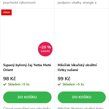
psychické výkonnosti.
podporu vitality, energie a
psychické odolnosti.
Akce
Eleuterokok pomáhá organismu
lépe zvládat fyzickou i duševní...
–20 %
123 Kč
Sypaný bylinný čaj Yerba Maté
Měsíček lékařský okvětní
Orient
lístky sušené
98 Kč
99 Kč
Skladem
>5 ks
Skladem
>5 ks
DO KOŠÍKU
DO KOŠÍKU
Čajové pomyšlení pro labužníky
Měsíček lékařský okvětní lístky