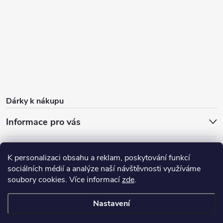
Dárky k nákupu
Informace pro vás
O nás
FAQ - časté dotazy
Sleva 100 Kč na první nákup
K personalizaci obsahu a reklam, poskytování funkcí
Dárky k nákupu
Doprava zdarma od 1 000 Kč
Blog
sociálních médií a analýze naší návštěvnosti využíváme
soubory cookies. Více informací
zde
.
Výdejní místo
Nastavení
Copyright 2026
Dzumdzum
. Všechna práva vyhrazena.
Upravit