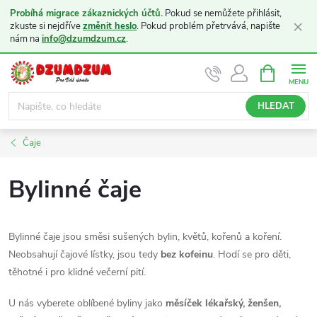
Probíhá migrace zákaznických účtů.
Pokud se nemůžete přihlásit,
×
zkuste si nejdříve
změnit heslo
. Pokud problém přetrvává, napište
nám na
info@dzumdzum.cz
.
Přejít
NÁKUPNÍ
KOŠÍK
na
obsah
HLEDAT
Čaje
Bylinné čaje
Bylinné čaje jsou směsi sušených bylin, květů, kořenů a koření.
Neobsahují čajové lístky, jsou tedy
bez kofeinu
. Hodí se pro děti,
těhotné i pro klidné večerní pití.
U nás vyberete oblíbené byliny jako
měsíček lékařský, ženšen,