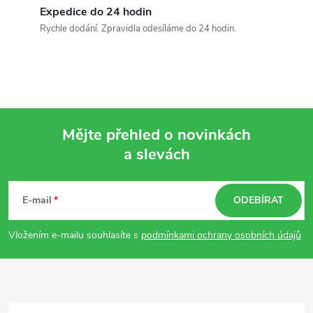
Expedice do 24 hodin
Rychle dodání. Zpravidla odesíláme do 24 hodin.
Mějte přehled o novinkách
a slevách
Z
á
E-mail
ODEBÍRAT
p
Vložením e-mailu souhlasíte s
podmínkami ochrany osobních údajů
a
t