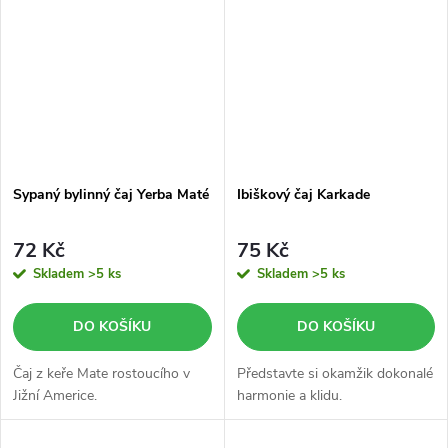
Sypaný bylinný čaj Yerba Maté
Ibiškový čaj Karkade
72 Kč
75 Kč
Skladem
>5 ks
Skladem
>5 ks
DO KOŠÍKU
DO KOŠÍKU
Čaj z keře Mate rostoucího v
Představte si okamžik dokonalé
Jižní Americe.
harmonie a klidu.