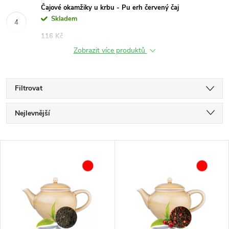
Čajové okamžiky u krbu - Pu erh červený čaj
Skladem
116 Kč
Zobrazit více produktů
Filtrovat
Ř
Nejlevnější
a
Nejdražší
V
Nejprodávanější
z
ý
Abecedně
e
p
n
i