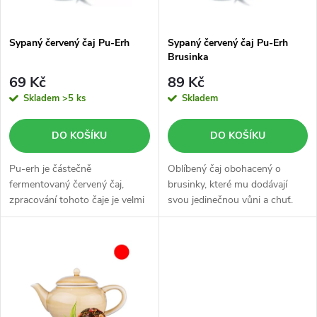
í
s
p
Sypaný červený čaj Pu-Erh
Sypaný červený čaj Pu-Erh
Brusinka
p
r
69 Kč
89 Kč
r
Skladem
>5 ks
Skladem
o
o
DO KOŠÍKU
DO KOŠÍKU
d
d
Pu-erh je částečně
Oblíbený čaj obohacený o
u
fermentovaný červený čaj,
brusinky, které mu dodávají
zpracování tohoto čaje je velmi
svou jedinečnou vůni a chuť.
u
složité a zdlouhavé.
k
k
t
t
ů