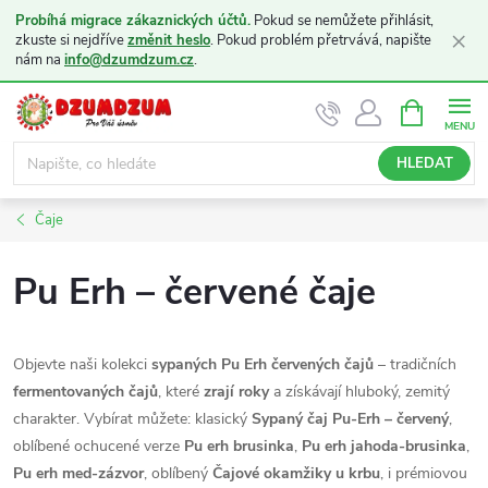
Probíhá migrace zákaznických účtů.
Pokud se nemůžete přihlásit,
×
zkuste si nejdříve
změnit heslo
. Pokud problém přetrvává, napište
nám na
info@dzumdzum.cz
.
Přejít
NÁKUPNÍ
KOŠÍK
na
obsah
HLEDAT
Čaje
Pu Erh – červené čaje
Objevte naši kolekci
sypaných Pu Erh červených čajů
– tradičních
fermentovaných čajů
, které
zrají roky
a získávají hluboký, zemitý
charakter. Vybírat můžete: klasický
Sypaný čaj Pu-Erh – červený
,
oblíbené ochucené verze
Pu erh brusinka
,
Pu erh jahoda-brusinka
,
Pu erh med-zázvor
, oblíbený
Čajové okamžiky u krbu
, i prémiovou