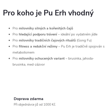
O
v
Pro koho je Pu Erh vhodný
l
Pro
milovníky silných a kořenitých čajů
á
Pro
hledající podporu trávení
– ideální po vydatném jídle
d
Pro
milovníky tradičních čajových rituálů
(Gong Fu)
Pro
fitness a redukční režimy
– Pu Erh je tradičně spojován s
a
metabolismem
c
Pro
milovníky ochucených variant
– brusinka, jahoda-
brusinka, med-zázvor
í
p
r
v
Doprava zdarma
Při objednávce již od 1000 Kč.