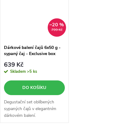
–20 %
799 Kč
Dárkové balení čajů 6x50 g -
sypaný čaj - Exclusive box
černý
639 Kč
Skladem
>5 ks
DO KOŠÍKU
Degustační set oblíbených
sypaných čajů v elegantním
dárkovém balení.