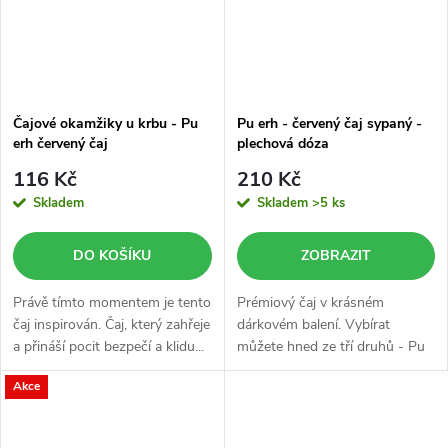
Čajové okamžiky u krbu - Pu
Pu erh - červený čaj sypaný -
erh červený čaj
plechová dóza
116 Kč
210 Kč
Skladem
Skladem
>5 ks
DO KOŠÍKU
ZOBRAZIT
Právě tímto momentem je tento
Prémiový čaj v krásném
čaj inspirován. Čaj, který zahřeje
dárkovém balení. Vybírat
a přináší pocit bezpečí a klidu...
můžete hned ze tří druhů - Pu
erh Classic, Med-zázvor nebo
Akce
Jahoda-brusinka. Dárkově
balený čaj Pu erh je skvělý jako
dárek pro...