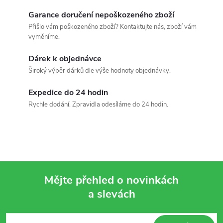
k
Garance doručení nepoškozeného zboží
y
Přišlo vám poškozeného zboží? Kontaktujte nás, zboží vám
v
vyměníme.
ý
Dárek k objednávce
Široký výběr dárků dle výše hodnoty objednávky.
p
Expedice do 24 hodin
i
Rychle dodání. Zpravidla odesíláme do 24 hodin.
s
u
Mějte přehled o novinkách
a slevách
Z