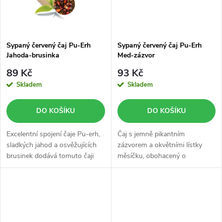
ů
Sypaný červený čaj Pu-Erh
Sypaný červený čaj Pu-Erh
Jahoda-brusinka
Med-zázvor
89 Kč
93 Kč
Skladem
Skladem
DO KOŠÍKU
DO KOŠÍKU
Excelentní spojení čaje Pu-erh,
Čaj s jemně pikantním
sladkých jahod a osvěžujících
zázvorem a okvětními lístky
brusinek dodává tomuto čaji
měsíčku, obohacený o
nezaměnitelnou svěží chuť a
aromatický nádech
poskytuje plno benefitů.
zázvorového kořene a jemnou
chutí medu. Ideální zejména v
období zvýšené zátěže či
změně...