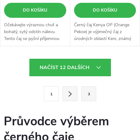
DO KOŠÍKU
DO KOŠÍKU
Očekávejte výraznou chuť a
Černý čaj Kenya OP (Orange
bohatý, sytý odstín nálevu.
Pekoe) je výjimečný čaj z
Tento čaj se pyšní příjemnou
úrodných oblastí Keni, známý
sladkostí. Skvěle se tedy hodí i
svou plnou a bohatou chutí.
k podávání s trochou mléka.
O
NAČÍST 12 DALŠÍCH
v
l
S
1
3
t
á
r
d
á
Průvodce výběrem
a
n
černého čaje
k
c