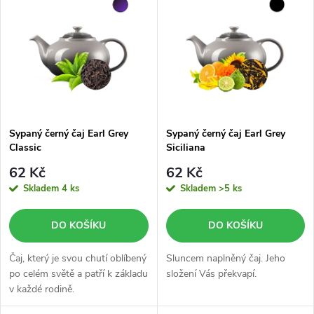
z
ý
Abecedně
e
p
n
i
í
s
p
Sypaný černý čaj Earl Grey
Sypaný černý čaj Earl Grey
Classic
Siciliana
p
r
62 Kč
62 Kč
r
Skladem
4 ks
Skladem
>5 ks
o
o
DO KOŠÍKU
DO KOŠÍKU
d
d
Čaj, který je svou chutí oblíbený
Sluncem naplněný čaj. Jeho
u
po celém světě a patří k základu
složení Vás překvapí.
v každé rodině.
u