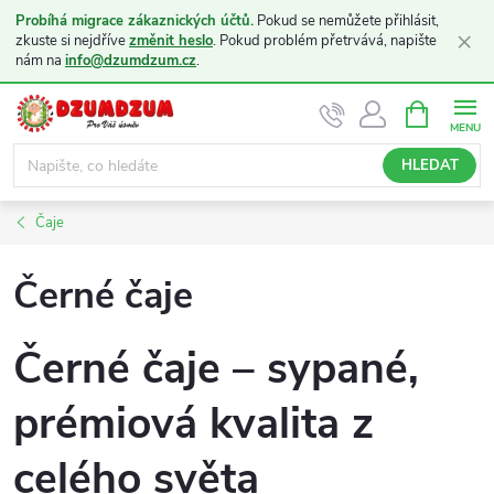
Probíhá migrace zákaznických účtů.
Pokud se nemůžete přihlásit,
×
zkuste si nejdříve
změnit heslo
. Pokud problém přetrvává, napište
nám na
info@dzumdzum.cz
.
Přejít
NÁKUPNÍ
KOŠÍK
na
obsah
HLEDAT
Čaje
Černé čaje
Černé čaje – sypané,
prémiová kvalita z
celého světa