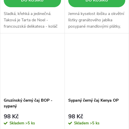
DO KOŠÍKU
DO KOŠÍKU
Sladká, křehká a jedinečná.
Jemná kyselost ibišku a okvětní
Taková je Tarta de Noel -
lístky granátového jablka
francouzská delikatesa - koláč
posypané mandlovými plátky,
"naruby".
které na černém čaji září jako
měsíc na noční obloze v
Marakéši.
Gruzínský černý čaj BOP -
Sypaný černý čaj Kenya OP
sypaný
98 Kč
98 Kč
Skladem
>5 ks
Skladem
>5 ks