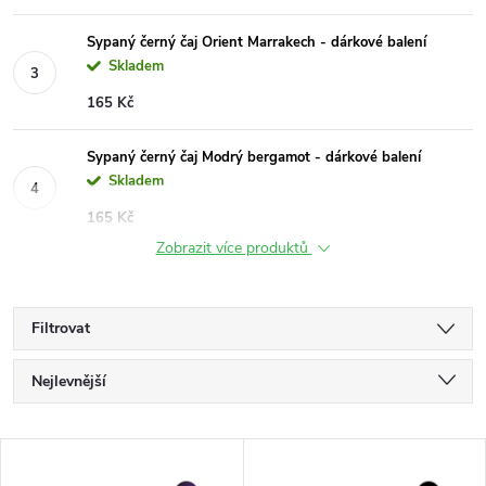
Sypaný černý čaj Orient Marrakech - dárkové balení
Skladem
165 Kč
Sypaný černý čaj Modrý bergamot - dárkové balení
Skladem
165 Kč
Zobrazit více produktů
Filtrovat
Ř
Nejlevnější
a
Nejdražší
V
Nejprodávanější