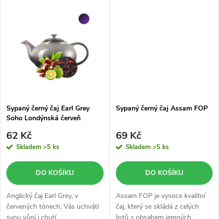
k
k
t
t
ů
ů
Sypaný černý čaj Earl Grey
Sypaný černý čaj Assam FOP
Soho Londýnská červeň
62 Kč
69 Kč
Skladem
>5 ks
Skladem
>5 ks
DO KOŠÍKU
DO KOŠÍKU
Anglický čaj Earl Grey, v
Assam FOP je vysoce kvalitní
červených tónech, Vás uchvátí
čaj, který se skládá z celých
svou vůní i chutí.
listů s obsahem jemných