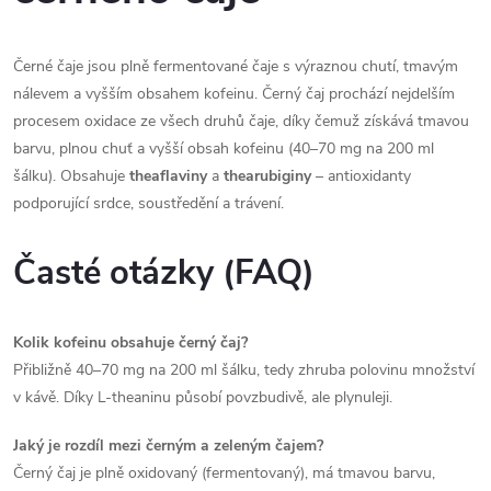
o
í
v
á
Černé čaje jsou plně fermentované čaje s výraznou chutí, tmavým
p
nálevem a vyšším obsahem kofeinu. Černý čaj prochází nejdelším
n
r
procesem oxidace ze všech druhů čaje, díky čemuž získává tmavou
í
barvu, plnou chuť a vyšší obsah kofeinu (40–70 mg na 200 ml
v
šálku). Obsahuje
theaflaviny
a
thearubiginy
– antioxidanty
podporující srdce, soustředění a trávení.
k
y
Časté otázky (FAQ)
v
ý
Kolik kofeinu obsahuje černý čaj?
Přibližně 40–70 mg na 200 ml šálku, tedy zhruba polovinu množství
p
v kávě. Díky L-theaninu působí povzbudivě, ale plynuleji.
i
Jaký je rozdíl mezi černým a zeleným čajem?
s
Černý čaj je plně oxidovaný (fermentovaný), má tmavou barvu,