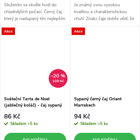
Složením se skvěle hodí do
Je známý svou vysokou
chladnějších počasí. Černý čaj,
kvalitou a charakteristickou
který je nadupaný tím nejlepším
chutí. Znalci čaje dobře vědí, že
co naše tělo ocení a připraví na
se vyznačuje jasnou vínově
Akce
Akce
zimní období.
hnědou barvou a výraznějším
aroma. Vděčí za to pečlivě
vybraným...
–20 %
108 Kč
Sváteční Tarta de Noel
Sypaný černý čaj Orient
(jablečný koláč) - čaj sypaný
Marrakech
černý
86 Kč
94 Kč
Skladem
>5 ks
Skladem
>5 ks