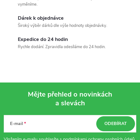
vyměníme.
Dárek k objednávce
Široký výběr dárků dle výše hodnoty objednávky.
Expedice do 24 hodin
Rychle dodání. Zpravidla odesíláme do 24 hodin.
Mějte přehled o novinkách
a slevách
Z
á
E-mail
ODEBÍRAT
p
Vložením e-mailu souhlasíte s
podmínkami ochrany osobních údajů