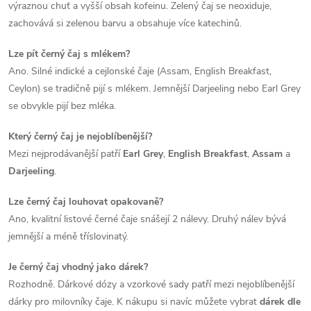
výraznou chuť a vyšší obsah kofeinu. Zelený čaj se neoxiduje,
u
zachovává si zelenou barvu a obsahuje více katechinů.
Lze pít černý čaj s mlékem?
Ano. Silné indické a cejlonské čaje (Assam, English Breakfast,
Ceylon) se tradičně pijí s mlékem. Jemnější Darjeeling nebo Earl Grey
se obvykle pijí bez mléka.
Který černý čaj je nejoblíbenější?
Mezi nejprodávanější patří
Earl Grey
,
English Breakfast
,
Assam
a
Darjeeling
.
Lze černý čaj louhovat opakovaně?
Ano, kvalitní listové černé čaje snášejí 2 nálevy. Druhý nálev bývá
jemnější a méně tříslovinatý.
Je černý čaj vhodný jako dárek?
Rozhodně. Dárkové dózy a vzorkové sady patří mezi nejoblíbenější
dárky pro milovníky čaje. K nákupu si navíc můžete vybrat
dárek dle