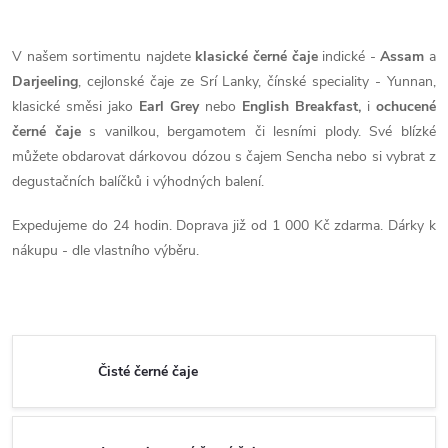
V našem sortimentu najdete
klasické černé čaje
indické -
Assam
a
Darjeeling
, cejlonské čaje ze Srí Lanky, čínské speciality - Yunnan,
klasické směsi jako
Earl Grey
nebo
English Breakfast,
i
ochucené
černé čaje
s vanilkou, bergamotem či lesními plody. Své blízké
můžete obdarovat dárkovou dózou s čajem Sencha nebo si vybrat z
degustačních balíčků i výhodných balení.
Expedujeme do 24 hodin. Doprava již od 1 000 Kč zdarma. Dárky k
nákupu - dle vlastního výběru.
Čisté černé čaje