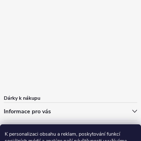
Dárky k nákupu
Informace pro vás
O nás
FAQ - časté dotazy
Sleva 100 Kč na první nákup
K personalizaci obsahu a reklam, poskytování funkcí
Dárky k nákupu
Doprava zdarma od 1 000 Kč
Blog