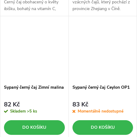
Černý čaj obohacený o květy
vzácných čajů, který pochází z
ibišku, bohatý na vitamín C,
provincie Zhejiang v Číně.
dále sušené tmavé hrozny a
plody goji, které jsou
považovány za
superpotravinou,...
Sypaný černý čaj Zimní malina
Sypaný černý čaj Ceylon OP1
82 Kč
83 Kč
Skladem
>5 ks
Momentálně nedostupné
DO KOŠÍKU
DO KOŠÍKU