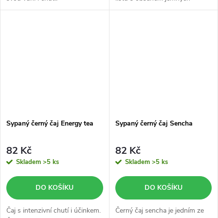
poupat, což mu dodává jemně
květinový nádech. Skvěle se
doplňuje s mlékem a medem.
Sypaný černý čaj Energy tea
Sypaný černý čaj Sencha
82 Kč
82 Kč
Skladem
>5 ks
Skladem
>5 ks
DO KOŠÍKU
DO KOŠÍKU
Čaj s intenzivní chutí i účinkem.
Černý čaj sencha je jedním ze