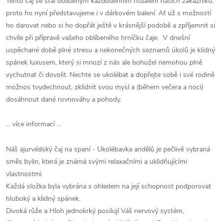
Tento čaj se stal oblíbeným každodenním rituálem našich zákazníků,
proto ho nyní představujeme i v dárkovém balení. Ať už s možností
ho darovat nebo si ho dopřát ještě v krásnější podobě a zpříjemnit si
chvíle při přípravě vašeho oblíbeného hrníčku čaje. V dnešní
uspěchané době plné stresu a nekonečných seznamů úkolů je klidný
spánek luxusem, který si mnozí z nás ale bohužel nemohou plně
vychutnat či dovolit. Nechte se ukolébat a dopřejte sobě i své rodině
možnos tvydechnout, zklidnit svou mysl a (během večera a noci)
dosáhnout dané rovnováhy a pohody.
... více informací ...
Náš ajurvédský čaj na spaní - Ukolébavka andělů je pečlivě vybraná
směs bylin, která je známá svými relaxačními a uklidňujícími
vlastnostmi.
Každá složka byla vybrána s ohledem na její schopnost podporovat
hluboký a klidný spánek.
Divoká růže a Hloh jednokrký posilují Váš nervový systém,