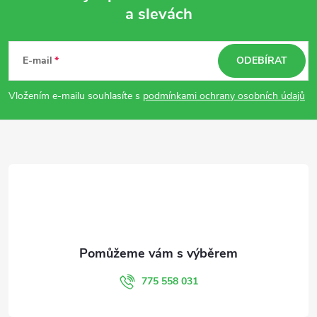
a slevách
Z
á
E-mail
ODEBÍRAT
p
Vložením e-mailu souhlasíte s
podmínkami ochrany osobních údajů
a
t
í
775 558 031