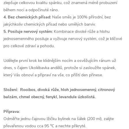
zlepšuje celkovou kvalitu spánku, což znamená méně probuzení
během noci a odpočinuté ráno.
4. Bez chemických přísad:
Naše směs je 100% přírodní, bez
jakýchkoliv chemických přísad nebo umělých barviv.
5. Posiluje nervový systém:
Kombinace divoké růže a hlohu
jednosemenného posiluje a vyživuje nervový systém, což je klíčové
pro celkové zdraví a pohodu.
Udělejte první krok ke klidnějším nocím a osvěžujícím ránum už
dnes, s čajem Ukolébavka andělů, protože si zasloužíte spánek,
který Vás obnoví a připraví na vše, co příští den přinese.
Složení: Rooibos, divoká růže, hloh jednosemenný, citronový
balzám, chmel obecný, fenykl, levandule úzkolistá.
Příprava:
Odměřte jednu čajovou lžičku bylinek na šálek (200 ml), zalijte
převařenou vodou cca 95 ℃ a nechte přikryté.