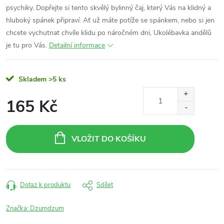
psychiky. Dopřejte si tento skvělý bylinný čaj, který Vás na klidný a
hluboký spánek připraví. Ať už máte potíže se spánkem, nebo si jen
chcete vychutnat chvíle klidu po náročném dni, Ukolébavka andělů
je tu pro Vás.
Detailní informace
Skladem
>5 ks
165 Kč
Měrná
cena:
VLOŽIT DO KOŠÍKU
Dotaz k produktu
Sdílet
Značka:
Dzumdzum