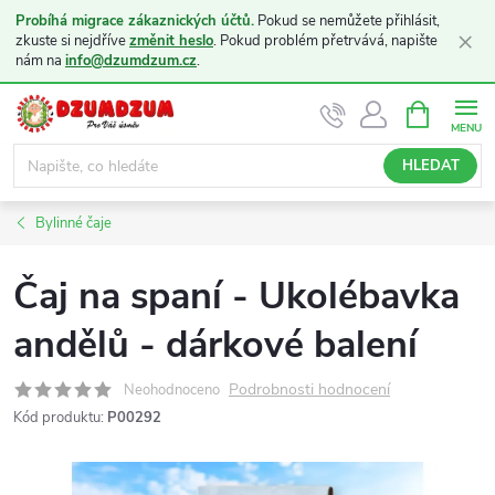
Probíhá migrace zákaznických účtů.
Pokud se nemůžete přihlásit,
×
zkuste si nejdříve
změnit heslo
. Pokud problém přetrvává, napište
nám na
info@dzumdzum.cz
.
Přejít
NÁKUPNÍ
KOŠÍK
na
obsah
HLEDAT
Bylinné čaje
Čaj na spaní - Ukolébavka
andělů - dárkové balení
Podrobnosti hodnocení
Neohodnoceno
Kód produktu:
P00292