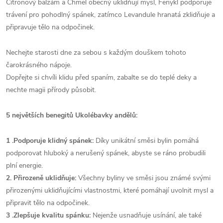
Citronový balzám a Chmel obecný uklidňují mysl, Fenykl podporuje
trávení pro pohodlný spánek, zatímco Levandule hranatá zklidňuje a
připravuje tělo na odpočinek.
Nechejte starosti dne za sebou s každým douškem tohoto
čarokrásného nápoje.
Dopřejte si chvíli klidu před spaním, zabalte se do teplé deky a
nechte magii přírody působit.
5 největších benegitů Ukolébavky andělů:
1 .Podporuje klidný spánek:
Díky unikátní směsi bylin pomáhá
podporovat hluboký a nerušený spánek, abyste se ráno probudili
plní energie.
2. Přirozeně uklidňuje:
Všechny byliny ve směsi jsou známé svými
přirozenými uklidňujícími vlastnostmi, které pomáhají uvolnit mysl a
připravit tělo na odpočinek.
3 .Zlepšuje kvalitu spánku:
Nejenže usnadňuje usínání, ale také