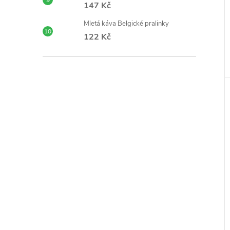
147 Kč
Mletá káva Belgické pralinky
122 Kč