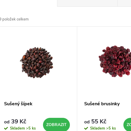
a
9
položek celkem
z
V
e
ý
n
p
p
s
r
p
Sušený šípek
Sušené brusinky
o
r
39 Kč
55 Kč
od
od
d
ZOBRAZIT
Z
Skladem
>5 ks
Skladem
>5 ks