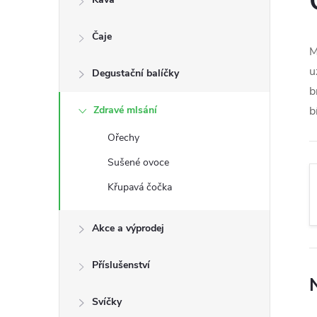
s
Čaje
t
M
u
Degustační balíčky
r
b
a
Zdravé mlsání
b
Ořechy
n
Sušené ovoce
n
Křupavá čočka
í
Akce a výprodej
p
Příslušenství
a
Svíčky