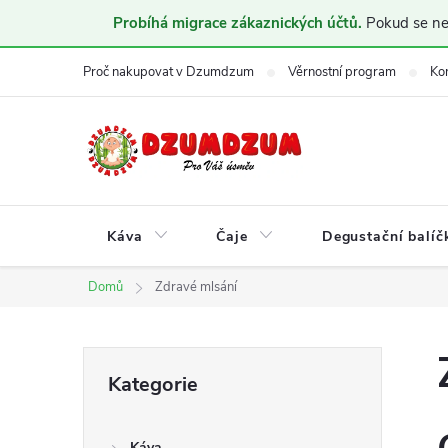
Probíhá migrace zákaznických účtů.
Pokud se nem
Přejít
Proč nakupovat v Dzumdzum
Věrnostní program
Ko
na
obsah
Káva
Čaje
Degustační balíč
Domů
Zdravé mlsání
P
Přeskočit
Kategorie
kategorie
o
Káva