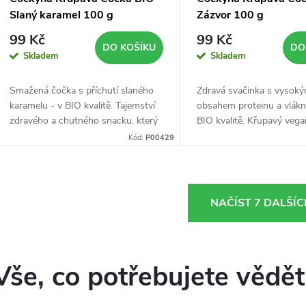
Slaný karamel 100 g
Zázvor 100 g
99 Kč
99 Kč
DO KOŠÍKU
DO
Skladem
Skladem
Smažená čočka s příchutí slaného
Zdravá svačinka s vysok
karamelu - v BIO kvalitě. Tajemství
obsahem proteinu a vlákn
zdravého a chutného snacku, který
BIO kvalitě. Křupavý veg
objevíte každý den.
snack bez lepku, který do
Kód:
P00429
bílkoviny i vlákninu.
O
NAČÍST 7 DALŠÍ
v
Vše, co potřebujete vědě
á
d