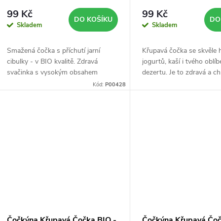
99 Kč
99 Kč
DO KOŠÍKU
DO
Skladem
Skladem
Smažená čočka s příchutí jarní
Křupavá čočka se skvěle 
cibulky - v BIO kvalitě. Zdravá
jogurtů, kaší i tvého oblí
svačinka s vysokým obsahem
dezertu. Je to zdravá a c
proteinu a vlákniny.
svačinka - v BIO kvalitě.
Kód:
P00428
Čočkýna Křupavá Čočka BIO -
Čočkýna Křupavá Čoč