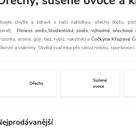
Ořechy, sušené ovoce a 
lsejte chytře a zdravě s naší nabídkou: ořechy (kešu, pis
zené),
Fitness směs,Studentská směs
,
výhodné ořechové 
rusinky, aronie, goji, bez, rybíz, rakytník) a
Čočkýna Křupavá Č
ílkovin a vlákniny. Skvělá svačinka pro celou rodinu, sportovce i 
Sušené
Ořechy
ovoce
Nejprodávanější