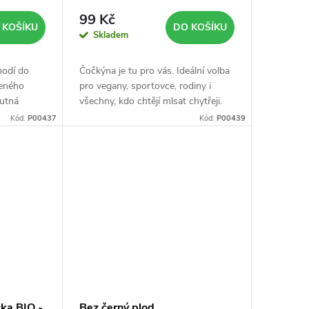
99 Kč
 KOŠÍKU
DO KOŠÍKU
Skladem
hodí do
Čočkýna je tu pro vás. Ideální volba
beného
pro vegany, sportovce, rodiny i
hutná
všechny, kdo chtějí mlsat chytřeji.
To vše v Bio kvalitě.
Kód:
P00437
Kód:
P00439
ka BIO -
Bez černý plod