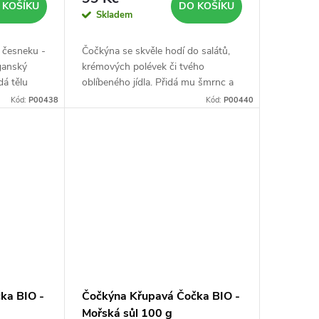
 KOŠÍKU
DO KOŠÍKU
Skladem
 česneku -
Čočkýna se skvěle hodí do salátů,
eganský
krémových polévek či tvého
dá tělu
oblíbeného jídla. Přidá mu šmrnc a
neodolatelnou křupavou chuť.
Kód:
P00438
Kód:
P00440
ka BIO -
Čočkýna Křupavá Čočka BIO -
Mořská sůl 100 g