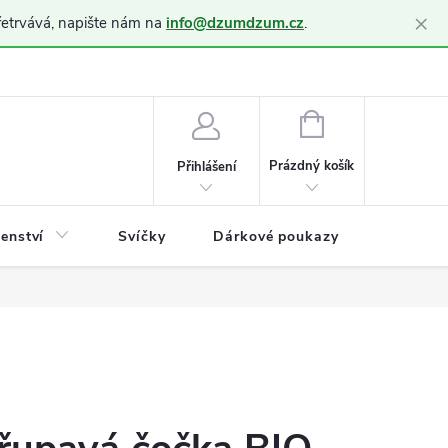
×
řetrvává, napište nám na
info@dzumdzum.cz
.
h údajů (GDPR)
NÁKUPNÍ
KOŠÍK
Prázdný košík
Přihlášení
šenství
Svíčky
Dárkové poukazy
Blog