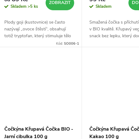
ZOBRAZIT
DO
Skladem
>5 ks
Skladem
Plody goji (kustovnice) se často
Smažená čočka s příchutí
nazývají „ovoce štěstí“, obsahují
v BIO kvalitě. Křupavý v
totiž tryptofan, který stimuluje tělo
snack bez lepku, který do
k produkci hormonu štěstí,
bílkoviny i vlákninu.
Kód:
SO006-1
serotoninu.
Čočkýna Křupavá Čočka BIO -
Čočkýna Křupavá Čoč
Jarní cibulka 100 g
Kakao 100 g