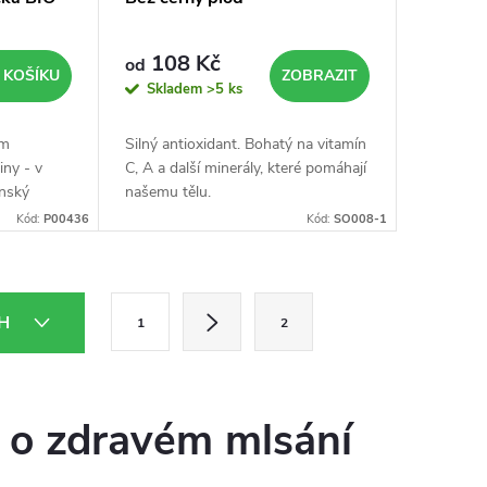
108 Kč
od
 KOŠÍKU
ZOBRAZIT
Skladem
>5 ks
ým
Silný antioxidant. Bohatý na vitamín
iny - v
C, A a další minerály, které pomáhají
anský
našemu tělu.
dá tělu
Kód:
P00436
Kód:
SO008-1
S
CH
1
2
t
r
á
t o zdravém mlsání
n
k