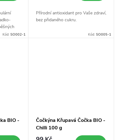
ulární
Přírodní antioxidant pro Vaše zdraví,
ladko-
bez přidaného cukru.
pěšných
Kód:
SO002-1
Kód:
SO005-1
ka BIO -
Čočkýna Křupavá Čočka BIO -
Chilli 100 g
99 Kč