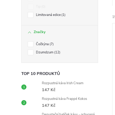
Tip
0
Limitovaná edice
1
1
Značky
Čočkýna
7
Dzumdzum
12
í
i
TOP 10 PRODUKTŮ
Rozpustná káva Irish Cream
147 Kč
Rozpustná káva Frappé Kokos
147 Kč
Degustační balíček kávy - ochucená