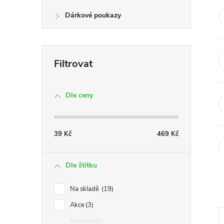
n
Dárkové poukazy
e
l
Dle ceny
39
Kč
469
Kč
Dle štítku
Na skladě
19
Akce
3
Novinka
0