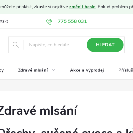
ůžete přihlásit, zkuste si nejdříve
změnit heslo
. Pokud problém p
775 558 031
ntakt
Doprava a platba
Obchodní podmínky
Ochrana osobníc
HLEDAT
ky
Zdravé mlsání
Akce a výprodej
Příslu
Zdravé mlsání