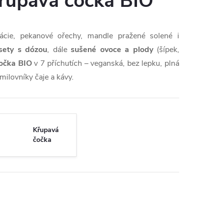
křupavá čočka BIO
tácie, pekanové ořechy, mandle pražené solené i
sety s dózou
, dále
sušené ovoce a plody
(šípek,
očka BIO
v 7 příchutích – veganská, bez lepku, plná
milovníky čaje a kávy.
Křupavá
čočka