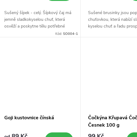
o
u
Sušený šípek - celý. Šípkový čaj má
Sušené brusinky jsou pop
d
jemně sladkokyselou chuť, která
chuťovkou, která nabízí s
k
osvěží a poskytne tělu potřebné
kyselou chuť a řadu pros
u
živiny.
látek pro naše tělo.
Kód:
SO004-1
t
k
ů
t
ů
Goji kustovnice čínská
Čočkýna Křupavá Čoč
Česnek 100 g
89 Kč
99 Kč
od