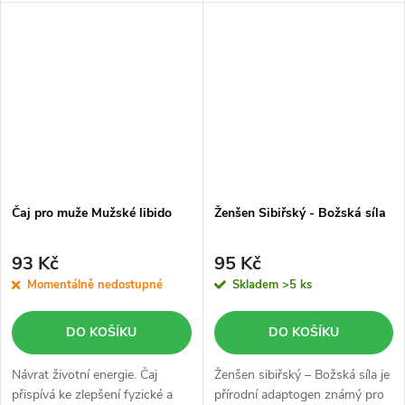
(70 g) obsahuje 100% sušené
listy kopřivy dvoudomé bez
přidaných látek. Tento...
Čaj pro muže Mužské libido
Ženšen Sibiřský - Božská síla
93 Kč
95 Kč
Momentálně nedostupné
Skladem
>5 ks
DO KOŠÍKU
DO KOŠÍKU
Návrat životní energie. Čaj
Ženšen sibiřský – Božská síla je
přispívá ke zlepšení fyzické a
přírodní adaptogen známý pro