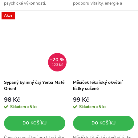
psychické výkonnosti.
podporu vitality, energie a
psychické odolnosti.
Akce
Eleuterokok pomáhá organismu
lépe zvládat fyzickou i duševní...
–20 %
123 Kč
Sypaný bylinný čaj Yerba Maté
Měsíček lékařský okvětní
Orient
lístky sušené
98 Kč
99 Kč
Skladem
>5 ks
Skladem
>5 ks
DO KOŠÍKU
DO KOŠÍKU
Čajové pomyšlení pro labužníky
Měsíček lékařský okvětní lístky