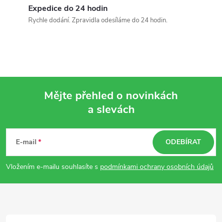
Expedice do 24 hodin
Rychle dodání. Zpravidla odesíláme do 24 hodin.
Mějte přehled o novinkách
a slevách
Z
á
E-mail
ODEBÍRAT
p
Vložením e-mailu souhlasíte s
podmínkami ochrany osobních údajů
a
t