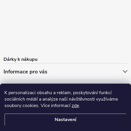
Dárky k nákupu
Informace pro vás
O nás
FAQ - časté dotazy
Sleva 100 Kč na první nákup
K personalizaci obsahu a reklam, poskytování funkcí
Dárky k nákupu
Doprava zdarma od 1 000 Kč
Blog
sociálních médií a analýze naší návštěvnosti využíváme
soubory cookies. Více informací
zde
.
Výdejní místo
Nastavení
Copyright 2026
Dzumdzum
. Všechna práva vyhrazena.
Upravit