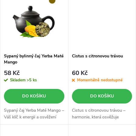
t
t
ů
ů
Sypaný bylinný čaj Yerba Maté
Cistus s citronovou trávou
Mango
58 Kč
60 Kč
Skladem
>5 ks
Momentálně nedostupné
DO KOŠÍKU
DO KOŠÍKU
Sypaný čaj Yerba Maté Mango –
Cistus s citronovou trávou –
Váš klíč k energii a osvěžení
harmonie, která osvěžuje