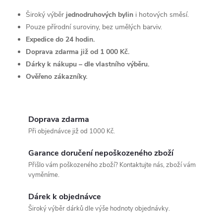
n
r
Široký výběr
jednodruhových bylin
i hotových směsí.
í
Pouze přírodní suroviny, bez umělých barviv.
v
Expedice do 24 hodin.
Doprava zdarma již od 1 000 Kč.
k
Dárky k nákupu – dle vlastního výběru.
y
Ověřeno zákazníky.
v
ý
Doprava zdarma
Při objednávce již od 1000 Kč.
p
i
Garance doručení nepoškozeného zboží
Přišlo vám poškozeného zboží? Kontaktujte nás, zboží vám
s
vyměníme.
u
Dárek k objednávce
Široký výběr dárků dle výše hodnoty objednávky.