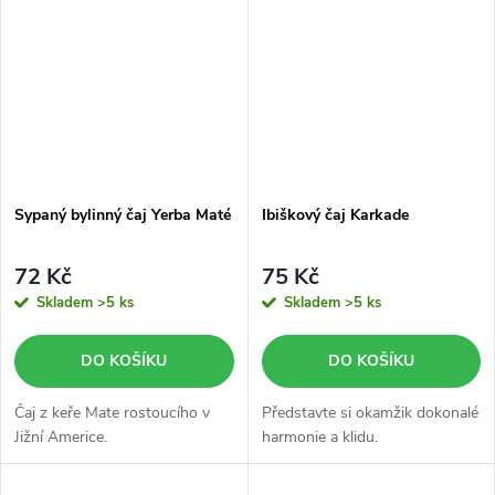
Sypaný bylinný čaj Yerba Maté
Ibiškový čaj Karkade
72 Kč
75 Kč
Skladem
>5 ks
Skladem
>5 ks
DO KOŠÍKU
DO KOŠÍKU
Čaj z keře Mate rostoucího v
Představte si okamžik dokonalé
Jižní Americe.
harmonie a klidu.