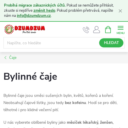
Probíhá migrace zákaznických účtů.
Pokud se nemůžete přihlásit,
×
zkuste si nejdříve
změnit heslo
. Pokud problém přetrvává, napište
nám na
info@dzumdzum.cz
.
Přejít
NÁKUPNÍ
KOŠÍK
na
obsah
HLEDAT
Čaje
Bylinné čaje
Bylinné čaje jsou směsi sušených bylin, květů, kořenů a koření.
Neobsahují čajové lístky, jsou tedy
bez kofeinu
. Hodí se pro děti,
těhotné i pro klidné večerní pití.
U nás vyberete oblíbené byliny jako
měsíček lékařský, ženšen,