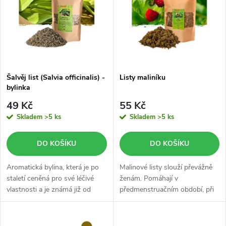
e
p
n
i
í
s
p
Šalvěj list (Salvia officinalis) -
Listy maliníku
bylinka
p
r
49 Kč
55 Kč
r
Skladem
>5 ks
Skladem
>5 ks
o
o
DO KOŠÍKU
DO KOŠÍKU
d
d
Aromatická bylina, která je po
Malinové listy slouží převážně
u
staletí ceněná pro své léčivé
ženám. Pomáhají v
vlastnosti a je známá již od
předmenstruačním období, při
u
starověku.
menstruačních obtíží, i během
k
menopauzy.
k