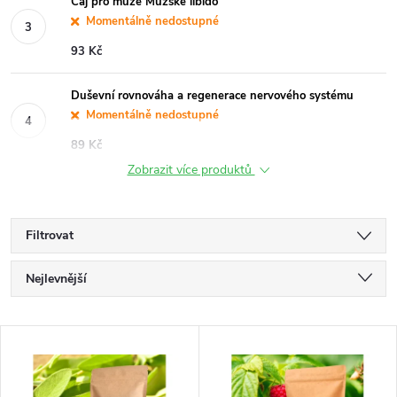
Čaj pro muže Mužské libido
Momentálně nedostupné
93 Kč
Duševní rovnováha a regenerace nervového systému
Momentálně nedostupné
89 Kč
Zobrazit více produktů
Filtrovat
Ř
Nejlevnější
a
Nejdražší
V
Nejprodávanější
z
ý
Abecedně